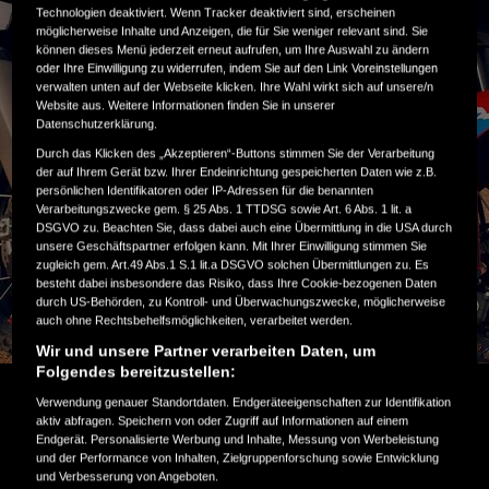
Technologien deaktiviert. Wenn Tracker deaktiviert sind, erscheinen
möglicherweise Inhalte und Anzeigen, die für Sie weniger relevant sind. Sie
können dieses Menü jederzeit erneut aufrufen, um Ihre Auswahl zu ändern
oder Ihre Einwilligung zu widerrufen, indem Sie auf den Link Voreinstellungen
verwalten unten auf der Webseite klicken. Ihre Wahl wirkt sich auf unsere/n
Website aus. Weitere Informationen finden Sie in unserer
Datenschutzerklärung.
Durch das Klicken des „Akzeptieren“-Buttons stimmen Sie der Verarbeitung
der auf Ihrem Gerät bzw. Ihrer Endeinrichtung gespeicherten Daten wie z.B.
persönlichen Identifikatoren oder IP-Adressen für die benannten
Verarbeitungszwecke gem. § 25 Abs. 1 TTDSG sowie Art. 6 Abs. 1 lit. a
DSGVO zu. Beachten Sie, dass dabei auch eine Übermittlung in die USA durch
unsere Geschäftspartner erfolgen kann. Mit Ihrer Einwilligung stimmen Sie
zugleich gem. Art.49 Abs.1 S.1 lit.a DSGVO solchen Übermittlungen zu. Es
besteht dabei insbesondere das Risiko, dass Ihre Cookie-bezogenen Daten
durch US-Behörden, zu Kontroll- und Überwachungszwecke, möglicherweise
auch ohne Rechtsbehelfsmöglichkeiten, verarbeitet werden.
Wir und unsere Partner verarbeiten Daten, um
Folgendes bereitzustellen:
HONDA DCT
Verwendung genauer Standortdaten. Endgeräteeigenschaften zur Identifikation
aktiv abfragen. Speichern von oder Zugriff auf Informationen auf einem
Endgerät. Personalisierte Werbung und Inhalte, Messung von Werbeleistung
und der Performance von Inhalten, Zielgruppenforschung sowie Entwicklung
und Verbesserung von Angeboten.
MEHR ERFAHREN