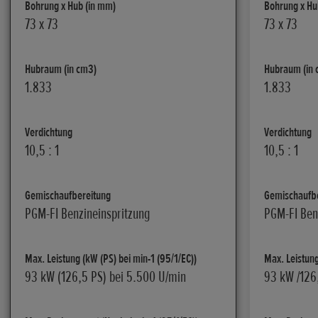
Bohrung x Hub (in mm)
Bohrung x Hu
73 x 73
73 x 73
Hubraum (in cm3)
Hubraum (in 
1.833
1.833
Verdichtung
Verdichtung
10,5 : 1
10,5 : 1
Gemischaufbereitung
Gemischaufb
PGM-FI Benzineinspritzung
PGM-FI Ben
Max. Leistung (kW (PS) bei min-1 (95/1/EC))
Max. Leistung
93 kW (126,5 PS) bei 5.500 U/min
93 kW /126