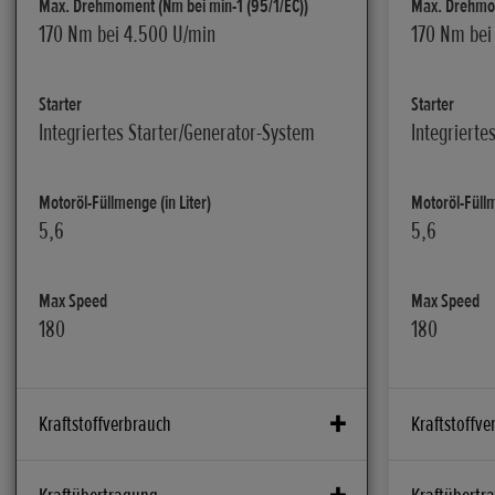
Max. Drehmoment (Nm bei min-1 (95/1/EC))
Max. Drehmom
170 Nm bei 4.500 U/min
170 Nm bei
Starter
Starter
Integriertes Starter/Generator-System
Integrierte
Motoröl-Füllmenge (in Liter)
Motoröl-Füllm
5,6
5,6
Max Speed
Max Speed
180
180
Kraftstoffverbrauch
Kraftstoffve
CO2 g/km kombiniert ab Euro 4 (g/km)
CO2 g/km kom