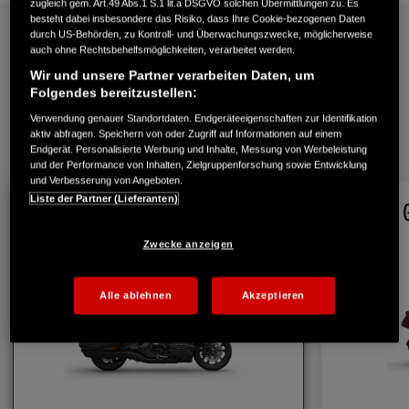
zugleich gem. Art.49 Abs.1 S.1 lit.a DSGVO solchen Übermittlungen zu. Es
besteht dabei insbesondere das Risiko, dass Ihre Cookie-bezogenen Daten
durch US-Behörden, zu Kontroll- und Überwachungszwecke, möglicherweise
auch ohne Rechtsbehelfsmöglichkeiten, verarbeitet werden.
Technische Daten
Wir und unsere Partner verarbeiten Daten, um
Folgendes bereitzustellen:
Verwendung genauer Standortdaten. Endgeräteeigenschaften zur Identifikation
aktiv abfragen. Speichern von oder Zugriff auf Informationen auf einem
1
/
4
Endgerät. Personalisierte Werbung und Inhalte, Messung von Werbeleistung
und der Performance von Inhalten, Zielgruppenforschung sowie Entwicklung
und Verbesserung von Angeboten.
Liste der Partner (Lieferanten)
GL1800 Gold Wing DCT 2026
GL1800 G
2026
Zwecke anzeigen
Alle ablehnen
Akzeptieren