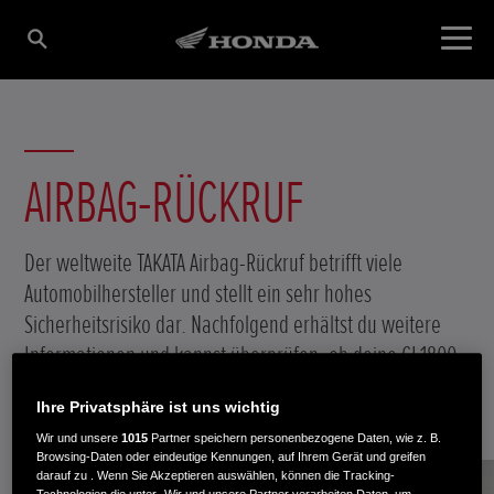
AIRBAG-RÜCKRUF
Der weltweite TAKATA Airbag-Rückruf betrifft viele
Automobilhersteller und stellt ein sehr hohes
Sicherheitsrisiko dar. Nachfolgend erhältst du weitere
Informationen und kannst überprüfen, ob deine GL1800,
die ggf. auch mit einem solchen Airbag ausgestattet ist,
Ihre Privatsphäre ist uns wichtig
betroffen ist.
Wir und unsere
1015
Partner speichern personenbezogene Daten, wie z. B.
Browsing-Daten oder eindeutige Kennungen, auf Ihrem Gerät und greifen
darauf zu . Wenn Sie Akzeptieren auswählen, können die Tracking-