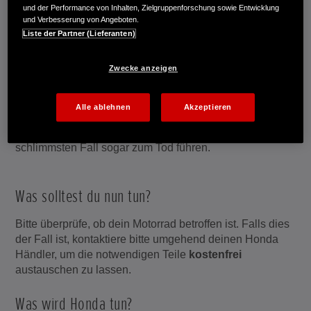
und der Performance von Inhalten, Zielgruppenforschung sowie Entwicklung
und Verbesserung von Angeboten.
Die Gefahr für dich
Liste der Partner (Lieferanten)
Wenn der Airbag bei einem Unfall auslöst, besteht die
Zwecke anzeigen
Gefahr, dass sich ein zu starker Innendruck aufbaut.
Durch den erhöhten Innendruck kann der Inflator reißen
und Metallsplitter können herausgeschleudert werden.
Alle ablehnen
Akzeptieren
Dies kann zu schweren Verletzungen oder im
schlimmsten Fall sogar zum Tod führen.
Was solltest du nun tun?
Bitte überprüfe, ob dein Motorrad betroffen ist. Falls dies
der Fall ist, kontaktiere bitte umgehend deinen Honda
Händler, um die notwendigen Teile
kostenfrei
austauschen zu lassen.
Was wird Honda tun?