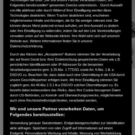
Technologien die unter „Wir und unsere Partner verarbeiten Daten, um
Folgendes bereitzustellen“ genannten Zwecke unterstützen. . Durch Auswahl
von Alle ablehnen oder durch Widerruf Ihrer Einwilligung werden diese
Technologien deaktiviert. Wenn Tracker deaktiviert sind, erscheinen
möglicherweise Inhalte und Anzeigen, die für Sie weniger relevant sind. Sie
können dieses Menü jederzeit erneut aufrufen, um Ihre Auswahl zu ändern
oder Ihre Einwilligung zu widerrufen, indem Sie auf den Link Voreinstellungen
verwalten unten auf der Webseite klicken. Ihre Wahl wirkt sich auf unsere/n
Website aus. Weitere Informationen finden Sie in unserer
Datenschutzerklärung.
Durch das Klicken des „Akzeptieren“-Buttons stimmen Sie der Verarbeitung
der auf Ihrem Gerät bzw. Ihrer Endeinrichtung gespeicherten Daten wie z.B.
persönlichen Identifikatoren oder IP-Adressen für die benannten
Verarbeitungszwecke gem. § 25 Abs. 1 TTDSG sowie Art. 6 Abs. 1 lit. a
DSGVO zu. Beachten Sie, dass dabei auch eine Übermittlung in die USA durch
unsere Geschäftspartner erfolgen kann. Mit Ihrer Einwilligung stimmen Sie
zugleich gem. Art.49 Abs.1 S.1 lit.a DSGVO solchen Übermittlungen zu. Es
besteht dabei insbesondere das Risiko, dass Ihre Cookie-bezogenen Daten
durch US-Behörden, zu Kontroll- und Überwachungszwecke, möglicherweise
auch ohne Rechtsbehelfsmöglichkeiten, verarbeitet werden.
Wir und unsere Partner verarbeiten Daten, um
Reagiere sofort
Folgendes bereitzustellen:
Verwendung genauer Standortdaten. Endgeräteeigenschaften zur Identifikation
aktiv abfragen. Speichern von oder Zugriff auf Informationen auf einem
MEIN MOTORRAD PRÜFEN
Endgerät. Personalisierte Werbung und Inhalte, Messung von Werbeleistung