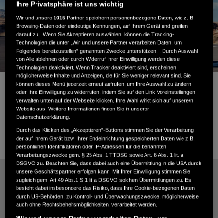
Ihre Privatsphäre ist uns wichtig
Video abspielen
Wir und unsere
1015
Partner speichern personenbezogene Daten, wie z. B.
Browsing-Daten oder eindeutige Kennungen, auf Ihrem Gerät und greifen
darauf zu . Wenn Sie Akzeptieren auswählen, können die Tracking-
Technologien die unter „Wir und unsere Partner verarbeiten Daten, um
Folgendes bereitzustellen“ genannten Zwecke unterstützen. . Durch Auswahl
von Alle ablehnen oder durch Widerruf Ihrer Einwilligung werden diese
Technologien deaktiviert. Wenn Tracker deaktiviert sind, erscheinen
möglicherweise Inhalte und Anzeigen, die für Sie weniger relevant sind. Sie
Pump die Lautstärke auf
können dieses Menü jederzeit erneut aufrufen, um Ihre Auswahl zu ändern
oder Ihre Einwilligung zu widerrufen, indem Sie auf den Link Voreinstellungen
verwalten unten auf der Webseite klicken. Ihre Wahl wirkt sich auf unsere/n
Website aus. Weitere Informationen finden Sie in unserer
Datenschutzerklärung.
Aktuelle Lackierung. Wähle deine aus.
Durch das Klicken des „Akzeptieren“-Buttons stimmen Sie der Verarbeitung
der auf Ihrem Gerät bzw. Ihrer Endeinrichtung gespeicherten Daten wie z.B.
persönlichen Identifikatoren oder IP-Adressen für die benannten
Verarbeitungszwecke gem. § 25 Abs. 1 TTDSG sowie Art. 6 Abs. 1 lit. a
DSGVO zu. Beachten Sie, dass dabei auch eine Übermittlung in die USA durch
unsere Geschäftspartner erfolgen kann. Mit Ihrer Einwilligung stimmen Sie
zugleich gem. Art.49 Abs.1 S.1 lit.a DSGVO solchen Übermittlungen zu. Es
besteht dabei insbesondere das Risiko, dass Ihre Cookie-bezogenen Daten
durch US-Behörden, zu Kontroll- und Überwachungszwecke, möglicherweise
auch ohne Rechtsbehelfsmöglichkeiten, verarbeitet werden.