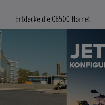
Entdecke die CB500 Hornet
t
o
I
e