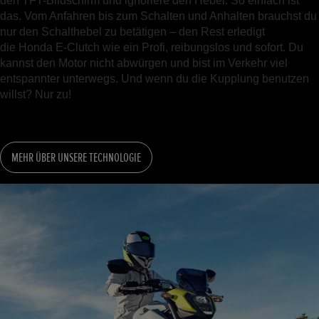
den TFT-Bildschirm und ignoriere den Hebel. So einfach ist
das. Vom Anfahren bis zum Schalten und Anhalten brauchst du
nur den Schalthebel zu betätigen – den Rest erledigt
die Honda E-Clutch wie ein Profi, reibungslos und sofort. Du
kannst den Motor nicht abwürgen und bist im Verkehr viel
entspannter unterwegs. Und wenn du die Kupplung benutzen
willst? Nur zu!
MEHR ÜBER UNSERE TECHNOLOGIE