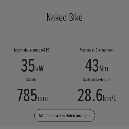
Naked Bike
Maximale Leistung (47 PS)
Maximales Drehmoment
35
43
kW
Nm
Sitzhöhe
Kraftstoffverbrauch
785
28.6
mm
km/L
Alle technischen Daten anzeigen