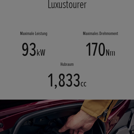
Luxustourer
Maximale Leistung
Maximales Drehmoment
93
170
kW
Nm
Hubraum
1,833
cc