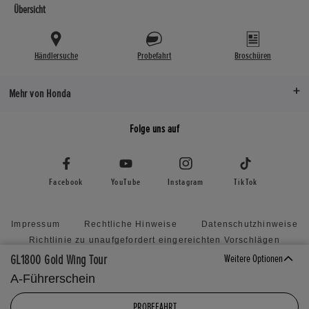
Übersicht
Händlersuche
Probefahrt
Broschüren
Mehr von Honda
Folge uns auf
Facebook
YouTube
Instagram
TikTok
Impressum
Rechtliche Hinweise
Datenschutzhinweise
Richtlinie zu unaufgefordert eingereichten Vorschlägen
Erklärung zur Barrierefreiheit
GL1800 Gold Wing Tour
Weitere Optionen
Honda RoadSync Connected Services and Products
A-Führerschein
Seitenverzeichnis
Cookie Settings
PROBEFAHRT