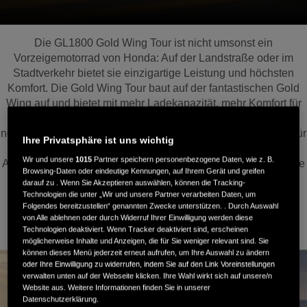
Die GL1800 Gold Wing Tour ist nicht umsonst ein
Vorzeigemotorrad von Honda: Auf der Landstraße oder im
Stadtverkehr bietet sie einzigartige Leistung und höchsten
Komfort. Die Gold Wing Tour baut auf der fantastischen Gold
Wing auf und bietet mit mehr Ladekapazität, mehr Komfort für
den Sozius und Technologien der nächsten Generation ein
noch unglaublicheres Fahrerlebnis. Hochwertige Materialen für
Ihre Privatsphäre ist uns wichtig
beide Sitze garantieren höchsten Fahrkomfort. Das
Wir und unsere
1015
Partner speichern personenbezogene Daten, wie z. B.
Audiosystem und die Lautsprecher bestechen durch eine klare
Browsing-Daten oder eindeutige Kennungen, auf Ihrem Gerät und greifen
Klangqualität und Doppel-LED-Nebelscheinwerfer
darauf zu . Wenn Sie Akzeptieren auswählen, können die Tracking-
gewährleisten gute Sicht.
Technologien die unter „Wir und unsere Partner verarbeiten Daten, um
Folgendes bereitzustellen“ genannten Zwecke unterstützen. . Durch Auswahl
von Alle ablehnen oder durch Widerruf Ihrer Einwilligung werden diese
Technologien deaktiviert. Wenn Tracker deaktiviert sind, erscheinen
möglicherweise Inhalte und Anzeigen, die für Sie weniger relevant sind. Sie
können dieses Menü jederzeit erneut aufrufen, um Ihre Auswahl zu ändern
oder Ihre Einwilligung zu widerrufen, indem Sie auf den Link Voreinstellungen
verwalten unten auf der Webseite klicken. Ihre Wahl wirkt sich auf unsere/n
Website aus. Weitere Informationen finden Sie in unserer
Datenschutzerklärung.