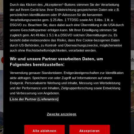
Durch das Klicken des „Akzeptieren“-Buttons stimmen Sie der Verarbeitung
der auf Ihrem Gerät bzw. Ihrer Endeinrichtung gespeicherten Daten wie z.B.
Video abspielen
persönlichen Identifikatoren oder IP-Adressen für die benannten
Verarbeitungszwecke gem. § 25 Abs. 1 TTDSG sowie Art. 6 Abs. 1 lit. a
DSGVO zu. Beachten Sie, dass dabei auch eine Übermittlung in die USA durch
unsere Geschäftspartner erfolgen kann. Mit Ihrer Einwilligung stimmen Sie
zugleich gem. Art.49 Abs.1 S.1 lit.a DSGVO solchen Übermittlungen zu. Es
besteht dabei insbesondere das Risiko, dass Ihre Cookie-bezogenen Daten
durch US-Behörden, zu Kontroll- und Überwachungszwecke, möglicherweise
auch ohne Rechtsbehelfsmöglichkeiten, verarbeitet werden.
Wir und unsere Partner verarbeiten Daten, um
Motor und Leistung
Doppelkupplungsgetriebe (DCT)
Komfo
Folgendes bereitzustellen:
Verwendung genauer Standortdaten. Endgeräteeigenschaften zur Identifikation
aktiv abfragen. Speichern von oder Zugriff auf Informationen auf einem
Endgerät. Personalisierte Werbung und Inhalte, Messung von Werbeleistung
und der Performance von Inhalten, Zielgruppenforschung sowie Entwicklung
und Verbesserung von Angeboten.
Liste der Partner (Lieferanten)
Zwecke anzeigen
Alle ablehnen
Akzeptieren