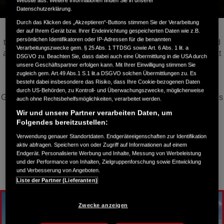
Website aus. Weitere Informationen finden Sie in unserer
Datenschutzerklärung.
Durch das Klicken des „Akzeptieren“-Buttons stimmen Sie der Verarbeitung
Jedes Event ist darauf ausgelegt, die Fahrer physisch,
der auf Ihrem Gerät bzw. Ihrer Endeinrichtung gespeicherten Daten wie z.B.
persönlichen Identifikatoren oder IP-Adressen für die benannten
technisch und mental über lange Distanzen, sowohl Off-Road
Verarbeitungszwecke gem. § 25 Abs. 1 TTDSG sowie Art. 6 Abs. 1 lit. a
als auch On-Road, an ihre Grenzen zu bringen. Im Mittelpunkt
DSGVO zu. Beachten Sie, dass dabei auch eine Übermittlung in die USA durch
stehen gemeinsame Abenteuer, das Fahren zusammen mit
unsere Geschäftspartner erfolgen kann. Mit Ihrer Einwilligung stimmen Sie
zugleich gem. Art.49 Abs.1 S.1 lit.a DSGVO solchen Übermittlungen zu. Es
anderen Teilnehmern, Honda-Marshals, Botschaftern und
besteht dabei insbesondere das Risiko, dass Ihre Cookie-bezogenen Daten
HRC. Ein Rundum-Service mit Logistik, Unterkunft,
durch US-Behörden, zu Kontroll- und Überwachungszwecke, möglicherweise
Gepäcktransport, Kraftstoff und Navigationsunterstützung. Dies
auch ohne Rechtsbehelfsmöglichkeiten, verarbeitet werden.
ermöglicht es den Fahrern, sich voll und ganz auf die Reise,
Wir und unsere Partner verarbeiten Daten, um
die Landschaften und True Adventure zu konzentrieren.
Folgendes bereitzustellen:
Verwendung genauer Standortdaten. Endgeräteeigenschaften zur Identifikation
aktiv abfragen. Speichern von oder Zugriff auf Informationen auf einem
Endgerät. Personalisierte Werbung und Inhalte, Messung von Werbeleistung
Honda Adventure Roads 2026
und der Performance von Inhalten, Zielgruppenforschung sowie Entwicklung
und Verbesserung von Angeboten.
Liste der Partner (Lieferanten)
Zwecke anzeigen