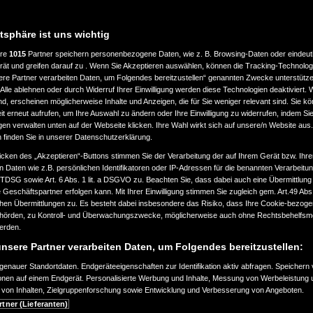
atsphäre ist uns wichtig
ere
1015
Partner speichern personenbezogene Daten, wie z. B. Browsing-Daten oder eindeu
rät und greifen darauf zu . Wenn Sie Akzeptieren auswählen, können die Tracking-Technologi
ere Partner verarbeiten Daten, um Folgendes bereitzustellen“ genannten Zwecke unterstütze
Alle ablehnen oder durch Widerruf Ihrer Einwilligung werden diese Technologien deaktiviert.
ind, erscheinen möglicherweise Inhalte und Anzeigen, die für Sie weniger relevant sind. Sie k
t erneut aufrufen, um Ihre Auswahl zu ändern oder Ihre Einwilligung zu widerrufen, indem Sie
gen verwalten unten auf der Webseite klicken. Ihre Wahl wirkt sich auf unsere/n Website aus
n finden Sie in unserer Datenschutzerklärung.
icken des „Akzeptieren“-Buttons stimmen Sie der Verarbeitung der auf Ihrem Gerät bzw. Ihre
n Daten wie z.B. persönlichen Identifikatoren oder IP-Adressen für die benannten Verarbei
TTDSG sowie Art. 6 Abs. 1 lit. a DSGVO zu. Beachten Sie, dass dabei auch eine Übermittlung
Geschäftspartner erfolgen kann. Mit Ihrer Einwilligung stimmen Sie zugleich gem. Art.49 Abs.1
n Übermittlungen zu. Es besteht dabei insbesondere das Risiko, dass Ihre Cookie-bezog
örden, zu Kontroll- und Überwachungszwecke, möglicherweise auch ohne Rechtsbehelfsmö
werden.
nsere Partner verarbeiten Daten, um Folgendes bereitzustellen:
enauer Standortdaten. Endgeräteeigenschaften zur Identifikation aktiv abfragen. Speichern 
ionen auf einem Endgerät. Personalisierte Werbung und Inhalte, Messung von Werbeleistung 
von Inhalten, Zielgruppenforschung sowie Entwicklung und Verbesserung von Angeboten.
rtner (Lieferanten)