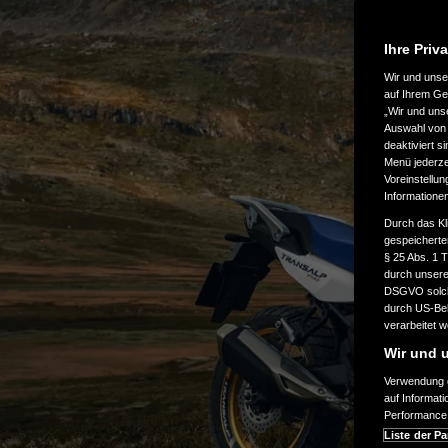
Ihre Priv
Wir und uns
auf Ihrem Ge
„Wir und uns
Auswahl von 
deaktiviert s
Menü jederzei
Voreinstellun
Informatione
Durch das Kl
gespeicherte
§ 25 Abs. 1 
durch unsere 
DSGVO solche
durch US-Beh
verarbeitet 
Wir und u
Verwendung g
auf Informat
Performance 
Liste der Pa