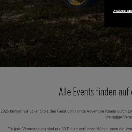
Zwecke an
Alle Events finden auf
2026 bringen wir voller Stolz den Geist von Honda Adventure Roads durch zw
dreitägige Ver
Für jede Veranstaltung sind nur 30 Plätze verfügbar. Wähle unten die Ve