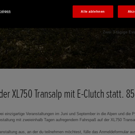
HONDA
ALPINE
zeigen
Alle ablehnen
Akz
Zwei 3-tägige Ev
 der XL750 Transalp mit E-Clutch statt. 8
ei einzigartige Veranstaltungen im Juni und September in die Alpen und die P
anstaltung mit zweieinhalb Tagen aufregendem Fahrspaß auf der XL750 Transal
ranstaltung aus, an der du teilnehmen möchtest, fülle das Anmeldeformular au