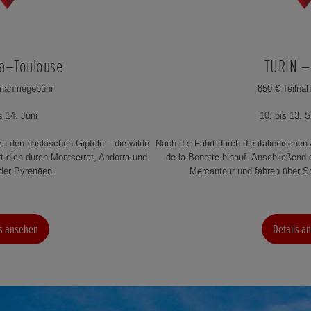
na–Toulouse
TURIN –
ilnahmegebühr
850 € Teilna
s 14. Juni
10. bis 13. 
zu den baskischen Gipfeln – die wilde
Nach der Fahrt durch die italienischen
rt dich durch Montserrat, Andorra und
de la Bonette hinauf. Anschließend 
der Pyrenäen.
Mercantour und fahren über S
ls ansehen
Details a