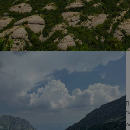
T
Di
Wi