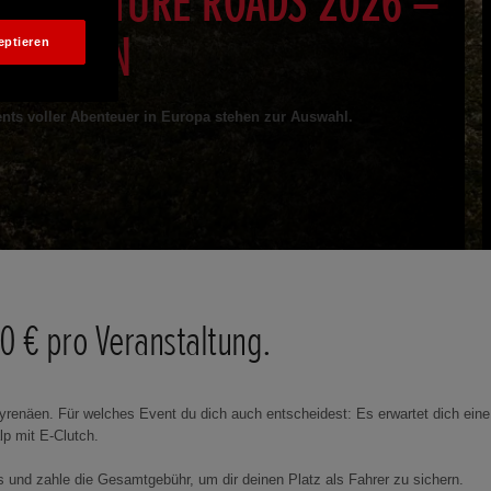
 ADVENTURE ROADS 2026 –
 EDITION
eptieren
ents voller Abenteuer in Europa stehen zur Auswahl.
50 € pro Veranstaltung.
yrenäen. Für welches Event du dich auch entscheidest: Es erwartet dich eine
p mit E-Clutch.
s und zahle die Gesamtgebühr, um dir deinen Platz als Fahrer zu sichern.