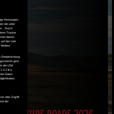
tige Kennungen,
en die unter
n. . Durch
 Wenn Tracker
önnen dieses
 auf den Link
. Weitere
r Endeinrichtung
tungszwecke gem.
 in die USA
 S.1 lit.a
enen Daten
glichkeiten,
von oder Zugriff
und der