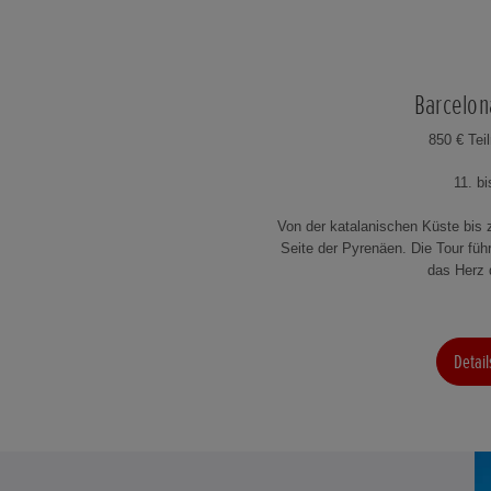
Barcelo
850 € Te
11. bi
Von der katalanischen Küste bis 
Seite der Pyrenäen. Die Tour füh
das Herz 
Detai