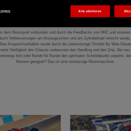
zeigen
Alle ablehnen
Akz
jeher dem Rennsport verbunden und durch die Feedbacks von HRC und unseren
 durch Verbesserungen am Ansaugsystem und am Zylinderkopf erreicht wurde, 
en. Das Ansprechverhalten wurde durch die zweimotorige Throttle By Wire-St
rte Steifigkeit des Chassis verbessern das Handling und den Grip. Die neu g
erwegs bist oder Runde für Runde den optimalen Scheitelpunkt anpeilst, die neu
Rennen geeignet? Das ist eine reinrassige Rennmaschine.