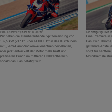
DOHC-Reihenvierzylinder mit 1000 cm³
Das einzigartige Twin T
Wir haben die atemberaubende Spitzenleistung von
Eine Premiere in 
159,5 kW (217 PS) bei 14.000 U/min des Kurzhubers
Das Twin Throttle
mit „Semi-Cam“-Nockenwellenantrieb beibehalten,
getrennte Ansteue
aber jetzt entwickelt der Motor mehr Kraft und
sorgt für sanfte
präziseren Punch im mittleren Drehzahlbereich,
Motorbremsleistu
sobald das Gas betätigt wird.