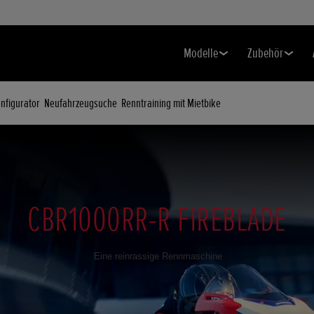
Modelle
Zubehör
nfigurator
Neufahrzeugsuche
Renntraining mit Mietbike
CBR1000RR-R FIREBLADE
Eine reinrassige Rennmaschine