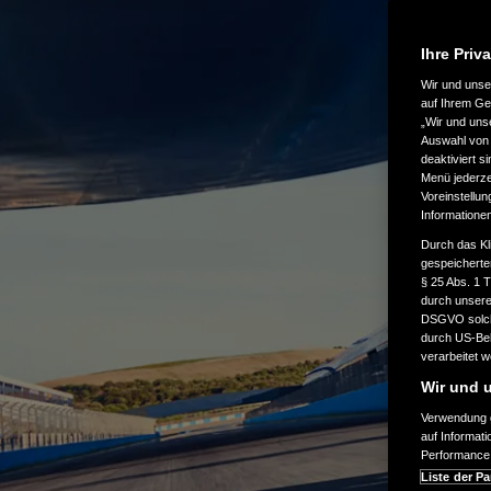
Ihre Priv
Wir und uns
auf Ihrem Ge
„Wir und uns
Auswahl von 
deaktiviert s
Menü jederzei
Voreinstellun
Informatione
Durch das Kl
gespeicherte
§ 25 Abs. 1 
durch unsere 
DSGVO solche
durch US-Beh
verarbeitet 
Wir und u
Verwendung g
auf Informat
Performance 
Liste der Pa