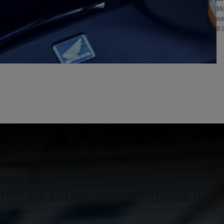
Mo
ro
8.
rzylinder-Viertakt-Reihenmotor mit 1000