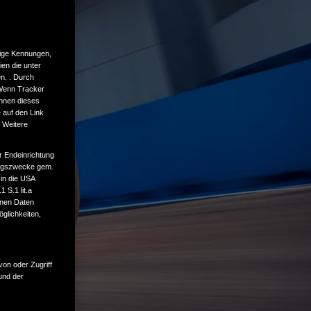
tige Kennungen,
en die unter
n. . Durch
 Wenn Tracker
önnen dieses
 auf den Link
. Weitere
r Endeinrichtung
tungszwecke gem.
 in die USA
 S.1 lit.a
enen Daten
glichkeiten,
von oder Zugriff
und der