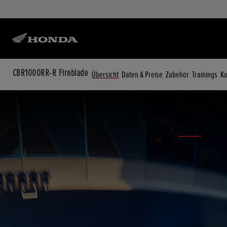
CBR1000RR-R Fireblade
Übersicht
Daten & Preise
Zubehör
Trainings
Ko