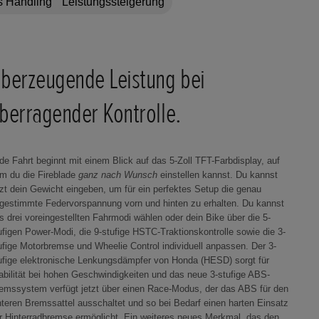
 Handling
Leistungssteigerung
berzeugende Leistung bei
berragender Kontrolle.
de Fahrt beginnt mit einem Blick auf das 5-Zoll TFT-Farbdisplay, auf
m du die Fireblade
ganz nach Wunsch
einstellen kannst. Du kannst
tzt dein Gewicht eingeben, um für ein perfektes Setup die genau
gestimmte Federvorspannung vorn und hinten zu erhalten. Du kannst
s drei voreingestellten Fahrmodi wählen oder dein Bike über die 5-
ufigen Power-Modi, die 9-stufige HSTC-Traktionskontrolle sowie die 3-
ufige Motorbremse und Wheelie Control individuell anpassen. Der 3-
ufige elektronische Lenkungsdämpfer von Honda (HESD) sorgt für
abilität bei hohen Geschwindigkeiten und das neue 3-stufige ABS-
emssystem verfügt jetzt über einen Race-Modus, der das ABS für den
nteren Bremssattel ausschaltet und so bei Bedarf einen harten Einsatz
r Hinterradbremse ermöglicht. Ein weiteres neues Merkmal, das den