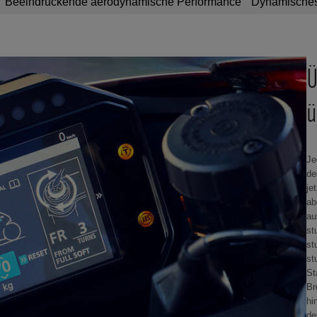
Beeindruckende aerodynamische Performance
Dynamisches
Ü
ü
Je
de
je
ab
au
st
st
st
St
Br
hi
de