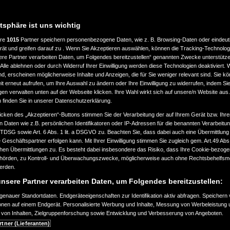
atsphäre ist uns wichtig
ere
1015
Partner speichern personenbezogene Daten, wie z. B. Browsing-Daten oder eindeu
rät und greifen darauf zu . Wenn Sie Akzeptieren auswählen, können die Tracking-Technologi
ere Partner verarbeiten Daten, um Folgendes bereitzustellen“ genannten Zwecke unterstütze
Alle ablehnen oder durch Widerruf Ihrer Einwilligung werden diese Technologien deaktiviert.
ind, erscheinen möglicherweise Inhalte und Anzeigen, die für Sie weniger relevant sind. Sie k
t erneut aufrufen, um Ihre Auswahl zu ändern oder Ihre Einwilligung zu widerrufen, indem Sie
gen verwalten unten auf der Webseite klicken. Ihre Wahl wirkt sich auf unsere/n Website aus
n finden Sie in unserer Datenschutzerklärung.
icken des „Akzeptieren“-Buttons stimmen Sie der Verarbeitung der auf Ihrem Gerät bzw. Ihre
n Daten wie z.B. persönlichen Identifikatoren oder IP-Adressen für die benannten Verarbei
TTDSG sowie Art. 6 Abs. 1 lit. a DSGVO zu. Beachten Sie, dass dabei auch eine Übermittlung
Geschäftspartner erfolgen kann. Mit Ihrer Einwilligung stimmen Sie zugleich gem. Art.49 Abs.1
n Übermittlungen zu. Es besteht dabei insbesondere das Risiko, dass Ihre Cookie-bezog
örden, zu Kontroll- und Überwachungszwecke, möglicherweise auch ohne Rechtsbehelfsmö
werden.
nsere Partner verarbeiten Daten, um Folgendes bereitzustellen:
enauer Standortdaten. Endgeräteeigenschaften zur Identifikation aktiv abfragen. Speichern 
ionen auf einem Endgerät. Personalisierte Werbung und Inhalte, Messung von Werbeleistung 
von Inhalten, Zielgruppenforschung sowie Entwicklung und Verbesserung von Angeboten.
rtner (Lieferanten)