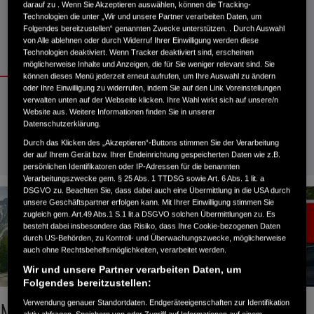
darauf zu . Wenn Sie Akzeptieren auswählen, können die Tracking-
Technologien die unter „Wir und unsere Partner verarbeiten Daten, um
Folgendes bereitzustellen“ genannten Zwecke unterstützen. . Durch Auswahl
von Alle ablehnen oder durch Widerruf Ihrer Einwilligung werden diese
Technologien deaktiviert. Wenn Tracker deaktiviert sind, erscheinen
möglicherweise Inhalte und Anzeigen, die für Sie weniger relevant sind. Sie
können dieses Menü jederzeit erneut aufrufen, um Ihre Auswahl zu ändern
oder Ihre Einwilligung zu widerrufen, indem Sie auf den Link Voreinstellungen
NT1100 ANGEBOTE
verwalten unten auf der Webseite klicken. Ihre Wahl wirkt sich auf unsere/n
Website aus. Weitere Informationen finden Sie in unserer
Datenschutzerklärung.
Durch das Klicken des „Akzeptieren“-Buttons stimmen Sie der Verarbeitung
der auf Ihrem Gerät bzw. Ihrer Endeinrichtung gespeicherten Daten wie z.B.
persönlichen Identifikatoren oder IP-Adressen für die benannten
Verarbeitungszwecke gem. § 25 Abs. 1 TTDSG sowie Art. 6 Abs. 1 lit. a
DSGVO zu. Beachten Sie, dass dabei auch eine Übermittlung in die USA durch
unsere Geschäftspartner erfolgen kann. Mit Ihrer Einwilligung stimmen Sie
zugleich gem. Art.49 Abs.1 S.1 lit.a DSGVO solchen Übermittlungen zu. Es
besteht dabei insbesondere das Risiko, dass Ihre Cookie-bezogenen Daten
durch US-Behörden, zu Kontroll- und Überwachungszwecke, möglicherweise
auch ohne Rechtsbehelfsmöglichkeiten, verarbeitet werden.
Wir und unsere Partner verarbeiten Daten, um
Folgendes bereitzustellen:
Verwendung genauer Standortdaten. Endgeräteeigenschaften zur Identifikation
aktiv abfragen. Speichern von oder Zugriff auf Informationen auf einem