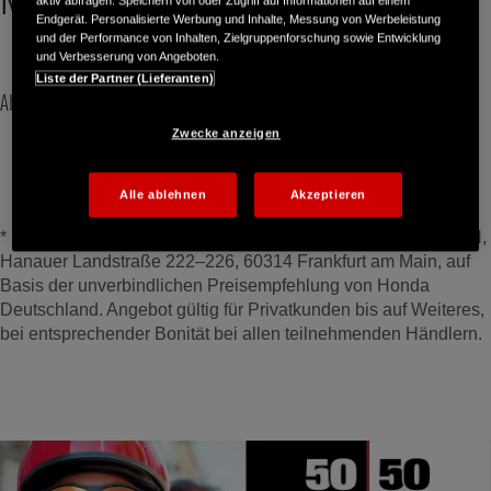
NT1100
Endgerät. Personalisierte Werbung und Inhalte, Messung von Werbeleistung
und der Performance von Inhalten, Zielgruppenforschung sowie Entwicklung
und Verbesserung von Angeboten.
Liste der Partner (Lieferanten)
Ab 185,- € monatlich* leasen
Zwecke anzeigen
Zum Leasing-Angebot
Alle ablehnen
Akzeptieren
* Ein unverbindliches Leasingangebot der Honda Bank GmbH,
Hanauer Landstraße 222–226, 60314 Frankfurt am Main, auf
Basis der unverbindlichen Preisempfehlung von Honda
Deutschland. Angebot gültig für Privatkunden bis auf Weiteres,
bei entsprechender Bonität bei allen teilnehmenden Händlern.