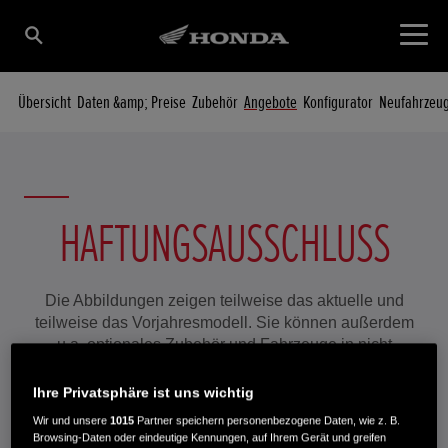
Übersicht
Daten &amp; Preise
Zubehör
Angebote
Konfigurator
Neufahrzeu
HAFTUNGSAUSSCHLUSS
Die Abbildungen zeigen teilweise das aktuelle und
teilweise das Vorjahresmodell. Sie können außerdem
u.a. optionales Zubehör und Fahrzeuge in nicht
erhältlichen Farben zeigen.
Bitte besprechen Sie vor Vertragsabschluss alle Details
Ihre Privatsphäre ist uns wichtig
mit Ihrem Honda Vertragshändler.
Wir und unsere
1015
Partner speichern personenbezogene Daten, wie z. B.
Browsing-Daten oder eindeutige Kennungen, auf Ihrem Gerät und greifen