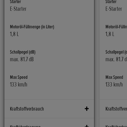
Starter
Starter
E-Starter
E-Starter
Motoröl-Füllmenge (in Liter)
Motoröl-Füllm
1,8 L
1,8 L
Schallpegel (dB)
Schallpegel (
max. 81.7 dB
max. 81.7 
Max Speed
Max Speed
133 km/h
133 km/h
Kraftstoffverbrauch
Kraftstoffve
CO2 g/km kombiniert ab Euro 4 (g/km)
CO2 g/km kom