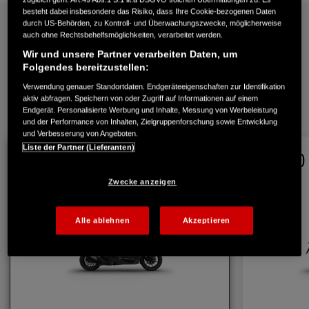
besteht dabei insbesondere das Risiko, dass Ihre Cookie-bezogenen Daten
durch US-Behörden, zu Kontroll- und Überwachungszwecke, möglicherweise
auch ohne Rechtsbehelfsmöglichkeiten, verarbeitet werden.
Technische Daten
Wir und unsere Partner verarbeiten Daten, um
Folgendes bereitzustellen:
Verwendung genauer Standortdaten. Endgeräteeigenschaften zur Identifikation
aktiv abfragen. Speichern von oder Zugriff auf Informationen auf einem
1
/
3
Endgerät. Personalisierte Werbung und Inhalte, Messung von Werbeleistung
und der Performance von Inhalten, Zielgruppenforschung sowie Entwicklung
und Verbesserung von Angeboten.
Liste der Partner (Lieferanten)
ADV 350 2026
ADV 350 
Zwecke anzeigen
Alle ablehnen
Akzeptieren