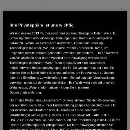
Ihre Privatsphäre ist uns wichtig
Wir und unsere
1013
Partner speichern personenbezogene Daten, wie z. B.
Browsing-Daten oder eindeutige Kennungen, auf Ihrem Gerät und greifen
darauf zu . Wenn Sie Akzeptieren auswählen, können die Tracking-
Technologien die unter „Wir und unsere Partner verarbeiten Daten, um
Folgendes bereitzustellen“ genannten Zwecke unterstützen. . Durch Auswahl
von Alle ablehnen oder durch Widerruf Ihrer Einwilligung werden diese
Technologien deaktiviert. Wenn Tracker deaktiviert sind, erscheinen
möglicherweise Inhalte und Anzeigen, die für Sie weniger relevant sind. Sie
können dieses Menü jederzeit erneut aufrufen, um Ihre Auswahl zu ändern
oder Ihre Einwilligung zu widerrufen, indem Sie auf den Link Voreinstellungen
verwalten unten auf der Webseite klicken. Ihre Wahl wirkt sich auf unsere/n
Website aus. Weitere Informationen finden Sie in unserer
Datenschutzerklärung.
Matt Coal Black Metallic (SE)
Durch das Klicken des „Akzeptieren“-Buttons stimmen Sie der Verarbeitung
der auf Ihrem Gerät bzw. Ihrer Endeinrichtung gespeicherten Daten wie z.B.
persönlichen Identifikatoren oder IP-Adressen für die benannten
Verarbeitungszwecke gem. § 25 Abs. 1 TTDSG sowie Art. 6 Abs. 1 lit. a
DSGVO zu. Beachten Sie, dass dabei auch eine Übermittlung in die USA durch
Konfigurator
unsere Geschäftspartner erfolgen kann. Mit Ihrer Einwilligung stimmen Sie
zugleich gem. Art.49 Abs.1 S.1 lit.a DSGVO solchen Übermittlungen zu. Es