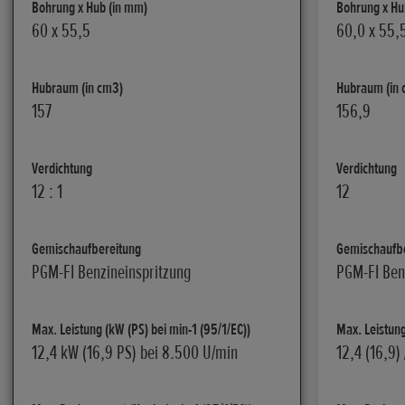
Bohrung x Hub (in mm)
Bohrung x Hu
60 x 55,5
60,0 x 55,
Hubraum (in cm3)
Hubraum (in 
157
156,9
Verdichtung
Verdichtung
12 : 1
12
Gemischaufbereitung
Gemischaufb
PGM-FI Benzineinspritzung
PGM-FI Ben
Max. Leistung (kW (PS) bei min-1 (95/1/EC))
Max. Leistung
12,4 kW (16,9 PS) bei 8.500 U/min
12,4 (16,9)