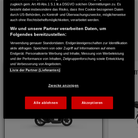
zugleich gem. Art.49 Abs.1 S.1 lit.a DSGVO solchen Übermittlungen zu. Es
besteht dabei insbesondere das Risiko, dass Ihre Cookie-bezogenen Daten
durch US-Behörden, zu Kontroll- und Überwachungszwecke, möglicherweise
auch ohne Rechtsbehelfsmöglichkeiten, verarbeitet werden.
Technische Daten
Wir und unsere Partner verarbeiten Daten, um
Folgendes bereitzustellen:
Verwendung genauer Standortdaten. Endgeräteeigenschaften zur Identifikation
1
/
2
aktiv abfragen. Speichern von oder Zugriff auf Informationen auf einem
Endgerät. Personalisierte Werbung und Inhalte, Messung von Werbeleistung
und der Performance von Inhalten, Zielgruppenforschung sowie Entwicklung
und Verbesserung von Angeboten.
SH150i Smart Key Top Case
SH150i m
Liste der Partner (Lieferanten)
2026
Zwecke anzeigen
Alle ablehnen
Akzeptieren