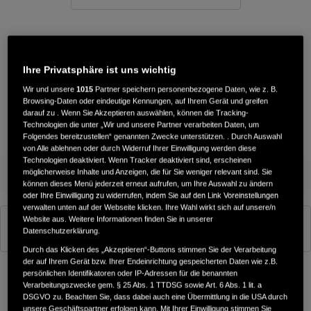
Ihre Privatsphäre ist uns wichtig
Wir und unsere
1015
Partner speichern personenbezogene Daten, wie z. B.
Browsing-Daten oder eindeutige Kennungen, auf Ihrem Gerät und greifen
darauf zu . Wenn Sie Akzeptieren auswählen, können die Tracking-
Technologien die unter „Wir und unsere Partner verarbeiten Daten, um
Folgendes bereitzustellen“ genannten Zwecke unterstützen. . Durch Auswahl
von Alle ablehnen oder durch Widerruf Ihrer Einwilligung werden diese
Technologien deaktiviert. Wenn Tracker deaktiviert sind, erscheinen
möglicherweise Inhalte und Anzeigen, die für Sie weniger relevant sind. Sie
können dieses Menü jederzeit erneut aufrufen, um Ihre Auswahl zu ändern
oder Ihre Einwilligung zu widerrufen, indem Sie auf den Link Voreinstellungen
verwalten unten auf der Webseite klicken. Ihre Wahl wirkt sich auf unsere/n
Website aus. Weitere Informationen finden Sie in unserer
Pearl Nightstar Black
Datenschutzerklärung.
Durch das Klicken des „Akzeptieren“-Buttons stimmen Sie der Verarbeitung
der auf Ihrem Gerät bzw. Ihrer Endeinrichtung gespeicherten Daten wie z.B.
persönlichen Identifikatoren oder IP-Adressen für die benannten
Verarbeitungszwecke gem. § 25 Abs. 1 TTDSG sowie Art. 6 Abs. 1 lit. a
Konfigurator
DSGVO zu. Beachten Sie, dass dabei auch eine Übermittlung in die USA durch
unsere Geschäftspartner erfolgen kann. Mit Ihrer Einwilligung stimmen Sie