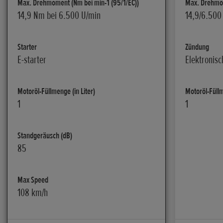
Max. Drehmoment (Nm bei min-1 (95/1/EC))
Max. Drehmom
14,9 Nm bei 6.500 U/min
14,9/6.500
Starter
Zündung
E-starter
Elektronisc
Motoröl-Füllmenge (in Liter)
Motoröl-Füllm
1
1
Standgeräusch (dB)
85
Max Speed
108 km/h