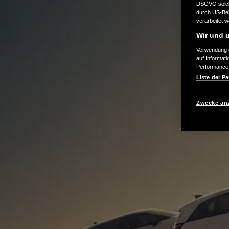
DSGVO solche
durch US-Beh
verarbeitet 
Wir und u
Verwendung g
auf Informat
Performance 
Liste der Pa
Zwecke an