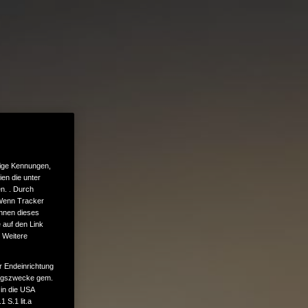
tige Kennungen,
en die unter
n. . Durch
 Wenn Tracker
önnen dieses
 auf den Link
. Weitere
r Endeinrichtung
tungszwecke gem.
 in die USA
 S.1 lit.a