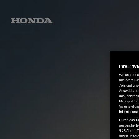
Ihre Priv
Wir und uns
auf Ihrem Ge
„Wir und uns
Auswahl von 
deaktiviert s
Menü jederzei
Voreinstellun
Informatione
Durch das Kl
gespeicherte
§ 25 Abs. 1 
durch unsere 