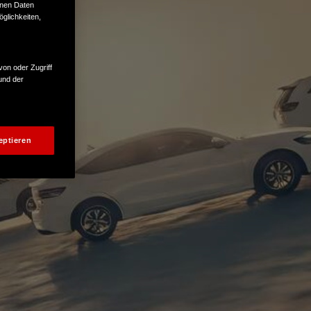
enen Daten
glichkeiten,
von oder Zugriff
und der
eptieren