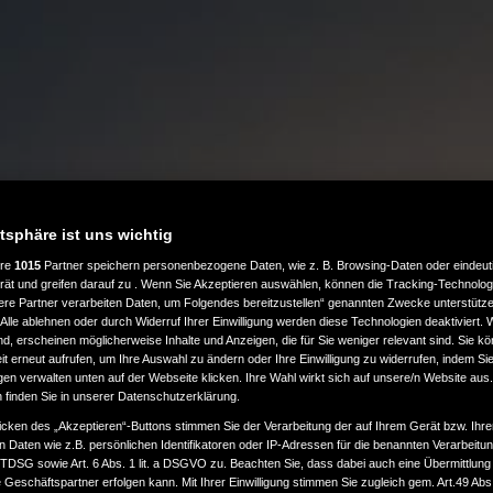
atsphäre ist uns wichtig
ere
1015
Partner speichern personenbezogene Daten, wie z. B. Browsing-Daten oder eindeu
rät und greifen darauf zu . Wenn Sie Akzeptieren auswählen, können die Tracking-Technologi
ere Partner verarbeiten Daten, um Folgendes bereitzustellen“ genannten Zwecke unterstütze
Alle ablehnen oder durch Widerruf Ihrer Einwilligung werden diese Technologien deaktiviert.
ind, erscheinen möglicherweise Inhalte und Anzeigen, die für Sie weniger relevant sind. Sie k
t erneut aufrufen, um Ihre Auswahl zu ändern oder Ihre Einwilligung zu widerrufen, indem Sie
gen verwalten unten auf der Webseite klicken. Ihre Wahl wirkt sich auf unsere/n Website aus
n finden Sie in unserer Datenschutzerklärung.
icken des „Akzeptieren“-Buttons stimmen Sie der Verarbeitung der auf Ihrem Gerät bzw. Ihre
n Daten wie z.B. persönlichen Identifikatoren oder IP-Adressen für die benannten Verarbei
TTDSG sowie Art. 6 Abs. 1 lit. a DSGVO zu. Beachten Sie, dass dabei auch eine Übermittlung
Geschäftspartner erfolgen kann. Mit Ihrer Einwilligung stimmen Sie zugleich gem. Art.49 Abs.1