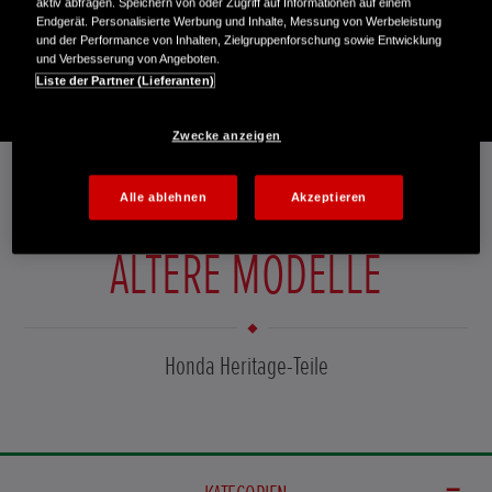
Programms können RC30-Besitzer ab sofort die unten
aktiv abfragen. Speichern von oder Zugriff auf Informationen auf einem
Endgerät. Personalisierte Werbung und Inhalte, Messung von Werbeleistung
aufgeführten Ersatzteile für dein Motorrad über das Honda
und der Performance von Inhalten, Zielgruppenforschung sowie Entwicklung
Händlernetz bestellen.
und Verbesserung von Angeboten.
Liste der Partner (Lieferanten)
Zwecke anzeigen
Alle ablehnen
Akzeptieren
HONDA
ÄLTERE MODELLE
Honda Heritage-Teile