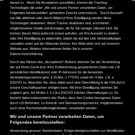
darauf zu . Wenn Sie Akzeptieren auswählen, können die Tracking-
Technologien die unter „Wir und unsere Partner verarbeiten Daten, um
Folgendes bereitzustellen“ genannten Zwecke unterstützen. . Durch Auswahl
von Alle ablehnen oder durch Widerruf Ihrer Einwilligung werden diese
Technologien deaktiviert. Wenn Tracker deaktiviert sind, erscheinen
möglicherweise Inhalte und Anzeigen, die für Sie weniger relevant sind. Sie
Neustart beim Verkauf von Honda Originalteilen
können dieses Menü jederzeit erneut aufrufen, um Ihre Auswahl zu ändern
oder Ihre Einwilligung zu widerrufen, indem Sie auf den Link Voreinstellungen
verwalten unten auf der Webseite klicken. Ihre Wahl wirkt sich auf unsere/n
Website aus. Weitere Informationen finden Sie in unserer
„RC Forever“
Datenschutzerklärung.
Durch das Klicken des „Akzeptieren“-Buttons stimmen Sie der Verarbeitung
der auf Ihrem Gerät bzw. Ihrer Endeinrichtung gespeicherten Daten wie z.B.
Die legendäre VFR750R (RC30) wurde 1987 gemäß dem
persönlichen Identifikatoren oder IP-Adressen für die benannten
Reglement der Superbike-WM entwickelt, gewann in den
Verarbeitungszwecke gem. § 25 Abs. 1 TTDSG sowie Art. 6 Abs. 1 lit. a
DSGVO zu. Beachten Sie, dass dabei auch eine Übermittlung in die USA durch
Jahren 1988 und 1989 den Superbike-WM-Titel und errang
unsere Geschäftspartner erfolgen kann. Mit Ihrer Einwilligung stimmen Sie
eine Vielzahl von Siegen bei der Isle of Man TT und anderen
zugleich gem. Art.49 Abs.1 S.1 lit.a DSGVO solchen Übermittlungen zu. Es
besteht dabei insbesondere das Risiko, dass Ihre Cookie-bezogenen Daten
nationalen Rennserien. Rund 5.000 Exemplare der mit
durch US-Behörden, zu Kontroll- und Überwachungszwecke, möglicherweise
auch ohne Rechtsbehelfsmöglichkeiten, verarbeitet werden.
modernster Renntechnologie und innovativen Materialien
Wir und unsere Partner verarbeiten Daten, um
ausgestatteten Maschine wurden an Kunden auf der
Folgendes bereitzustellen:
ganzen Welt verkauft. Im Rahmen des „RC Forever“-
Verwendung genauer Standortdaten. Endgeräteeigenschaften zur Identifikation