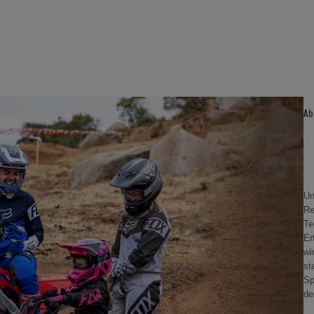
Ab
Un
Re
Te
Er
wi
st
Sp
de