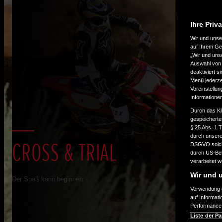
Ihre Priv
Wir und uns
auf Ihrem Ge
„Wir und uns
Auswahl von 
deaktiviert s
Menü jederzei
Voreinstellun
Informatione
Durch das Kl
gespeicherte
§ 25 Abs. 1 
durch unsere 
CROSS & TRIAL
DSGVO solche
durch US-Beh
verarbeitet 
Wir und u
Der Spaß kann beginnen.
Verwendung g
auf Informat
Performance 
Liste der Pa