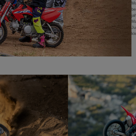
Mo
be
ja
Ma
Ju
kl