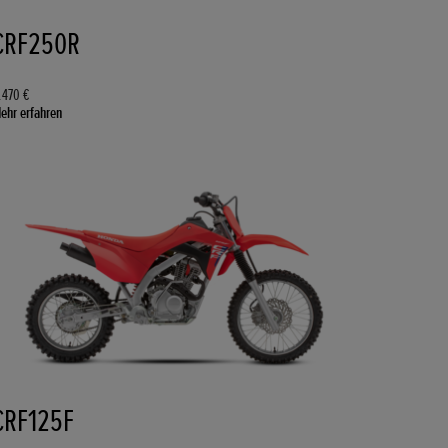
CRF250R
.470 €
ehr erfahren
CRF125F