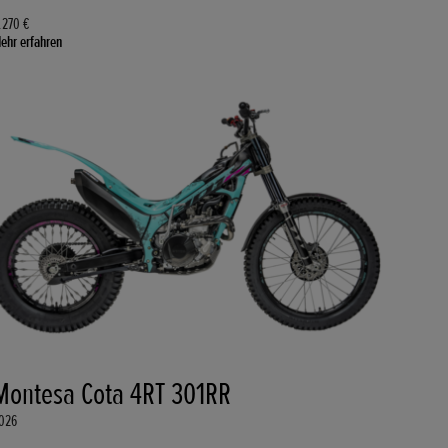
.270 €
ehr erfahren
Montesa Cota 4RT 301RR
026