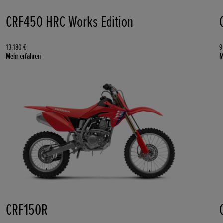
CRF450 HRC Works Edition
13.180 €
9
Mehr erfahren
M
CRF150R