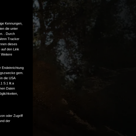
tige Kennungen,
en die unter
n. . Durch
 Wenn Tracker
önnen dieses
 auf den Link
. Weitere
r Endeinrichtung
tungszwecke gem.
 in die USA
 S.1 lit.a
enen Daten
glichkeiten,
von oder Zugriff
und der