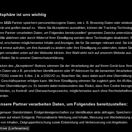
atsphäre ist uns wichtig
ere
1015
Partner speichern personenbezogene Daten, wie z. B. Browsing-Daten oder eindeu
rät und greifen darauf zu . Wenn Sie Akzeptieren auswählen, können die Tracking-Technologi
ere Partner verarbeiten Daten, um Folgendes bereitzustellen“ genannten Zwecke unterstütze
Alle ablehnen oder durch Widerruf Ihrer Einwilligung werden diese Technologien deaktiviert.
ind, erscheinen möglicherweise Inhalte und Anzeigen, die für Sie weniger relevant sind. Sie k
t erneut aufrufen, um Ihre Auswahl zu ändern oder Ihre Einwilligung zu widerrufen, indem Sie
gen verwalten unten auf der Webseite klicken. Ihre Wahl wirkt sich auf unsere/n Website aus
n finden Sie in unserer Datenschutzerklärung.
icken des „Akzeptieren“-Buttons stimmen Sie der Verarbeitung der auf Ihrem Gerät bzw. Ihre
n Daten wie z.B. persönlichen Identifikatoren oder IP-Adressen für die benannten Verarbei
TTDSG sowie Art. 6 Abs. 1 lit. a DSGVO zu. Beachten Sie, dass dabei auch eine Übermittlung
Geschäftspartner erfolgen kann. Mit Ihrer Einwilligung stimmen Sie zugleich gem. Art.49 Abs.1
n Übermittlungen zu. Es besteht dabei insbesondere das Risiko, dass Ihre Cookie-bezog
örden, zu Kontroll- und Überwachungszwecke, möglicherweise auch ohne Rechtsbehelfsmö
werden.
nsere Partner verarbeiten Daten, um Folgendes bereitzustellen:
enauer Standortdaten. Endgeräteeigenschaften zur Identifikation aktiv abfragen. Speichern 
ionen auf einem Endgerät. Personalisierte Werbung und Inhalte, Messung von Werbeleistung 
von Inhalten, Zielgruppenforschung sowie Entwicklung und Verbesserung von Angeboten.
rtner (Lieferanten)