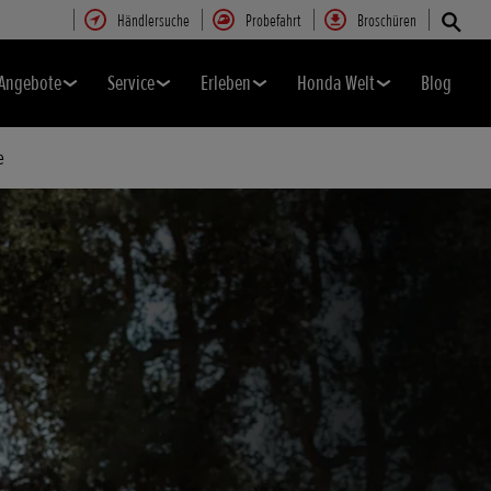
Händlersuche
Probefahrt
Broschüren
Angebote
Service
Erleben
Honda Welt
Blog
e