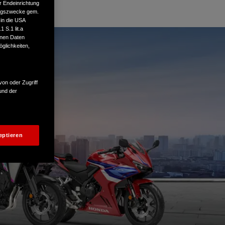
r Endeinrichtung
tungszwecke gem.
 in die USA
 S.1 lit.a
enen Daten
glichkeiten,
von oder Zugriff
und der
eptieren