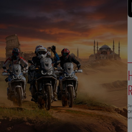
Je
Of
un