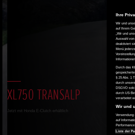
Ihre Priv
Wir und uns
auf Ihrem Ge
„Wir und uns
Auswahl von 
deaktiviert s
Menü jederzei
Voreinstellun
Informatione
Durch das Kl
gespeicherte
§ 25 Abs. 1 
durch unsere 
XL750 TRANSALP
DSGVO solche
durch US-Beh
verarbeitet 
Wir und u
Jetzt mit Honda E-Clutch erhältlich
Verwendung g
auf Informat
Performance 
Liste der Pa