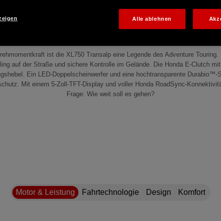
zeigen
Alle ablehnen
Akz
Drehmomentkraft ist die XL750 Transalp eine Legende des Adventure Touring
ing auf der Straße und sichere Kontrolle im Gelände. Die Honda E-Clutch mit 
ungshebel. Ein LED-Doppelscheinwerfer und eine hochtransparente Durabio™-
hutz. Mit einem 5-Zoll-TFT-Display und voller Honda RoadSync-Konnektivität 
Frage: Wie weit soll es gehen?
Motor & Leistung
Fahrtechnologie
Design
Komfort