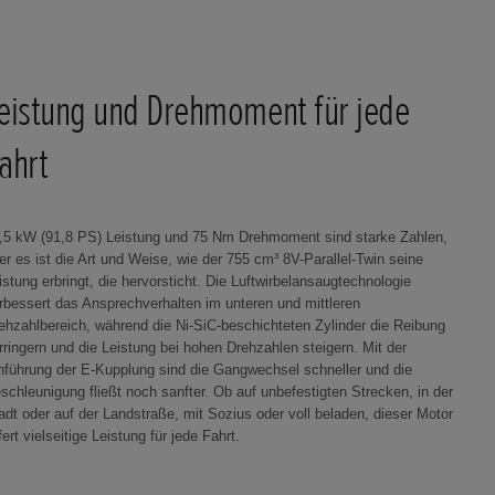
eistung und Drehmoment für jede
ahrt
,5 kW (91,8 PS) Leistung und 75 Nm Drehmoment sind starke Zahlen,
er es ist die Art und Weise, wie der 755 cm³ 8V-Parallel-Twin seine
istung erbringt, die hervorsticht. Die Luftwirbelansaugtechnologie
rbessert das Ansprechverhalten im unteren und mittleren
ehzahlbereich, während die Ni-SiC-beschichteten Zylinder die Reibung
rringern und die Leistung bei hohen Drehzahlen steigern. Mit der
nführung der E-Kupplung sind die Gangwechsel schneller und die
schleunigung fließt noch sanfter. Ob auf unbefestigten Strecken, in der
adt oder auf der Landstraße, mit Sozius oder voll beladen, dieser Motor
efert vielseitige Leistung für jede Fahrt.