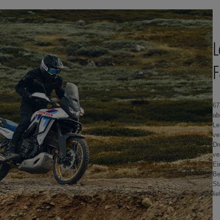
L
F
67
ab
Le
ve
Dr
ve
Ei
Be
St
li