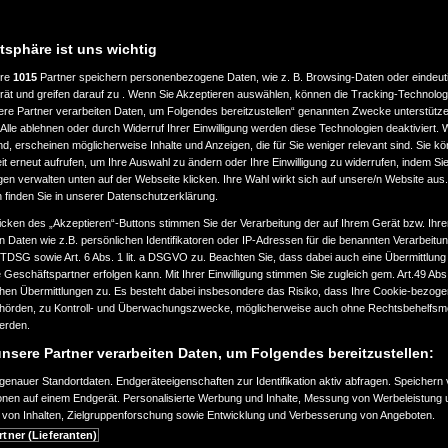
atsphäre ist uns wichtig
ere
1015
Partner speichern personenbezogene Daten, wie z. B. Browsing-Daten oder eindeu
rät und greifen darauf zu . Wenn Sie Akzeptieren auswählen, können die Tracking-Technologi
ere Partner verarbeiten Daten, um Folgendes bereitzustellen“ genannten Zwecke unterstütze
Alle ablehnen oder durch Widerruf Ihrer Einwilligung werden diese Technologien deaktiviert.
ind, erscheinen möglicherweise Inhalte und Anzeigen, die für Sie weniger relevant sind. Sie k
t erneut aufrufen, um Ihre Auswahl zu ändern oder Ihre Einwilligung zu widerrufen, indem Sie
gen verwalten unten auf der Webseite klicken. Ihre Wahl wirkt sich auf unsere/n Website aus
n finden Sie in unserer Datenschutzerklärung.
icken des „Akzeptieren“-Buttons stimmen Sie der Verarbeitung der auf Ihrem Gerät bzw. Ihre
n Daten wie z.B. persönlichen Identifikatoren oder IP-Adressen für die benannten Verarbei
TTDSG sowie Art. 6 Abs. 1 lit. a DSGVO zu. Beachten Sie, dass dabei auch eine Übermittlung
Geschäftspartner erfolgen kann. Mit Ihrer Einwilligung stimmen Sie zugleich gem. Art.49 Abs.1
n Übermittlungen zu. Es besteht dabei insbesondere das Risiko, dass Ihre Cookie-bezog
örden, zu Kontroll- und Überwachungszwecke, möglicherweise auch ohne Rechtsbehelfsmö
werden.
nsere Partner verarbeiten Daten, um Folgendes bereitzustellen:
enauer Standortdaten. Endgeräteeigenschaften zur Identifikation aktiv abfragen. Speichern 
ionen auf einem Endgerät. Personalisierte Werbung und Inhalte, Messung von Werbeleistung 
von Inhalten, Zielgruppenforschung sowie Entwicklung und Verbesserung von Angeboten.
rtner (Lieferanten)