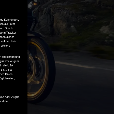
tige Kennungen,
en die unter
n. . Durch
 Wenn Tracker
önnen dieses
 auf den Link
. Weitere
r Endeinrichtung
tungszwecke gem.
 in die USA
 S.1 lit.a
enen Daten
glichkeiten,
von oder Zugriff
und der