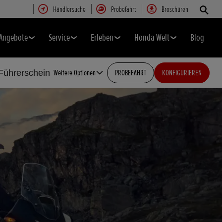
Händlersuche
Probefahrt
Broschüren
Angebote
Service
Erleben
Honda Welt
Blog
Führerschein
Weitere Optionen
PROBEFAHRT
KONFIGURIEREN