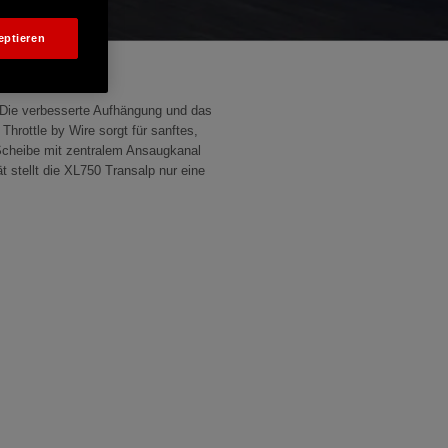
eptieren
. Die verbesserte Aufhängung und das
Throttle by Wire sorgt für sanftes,
Scheibe mit zentralem Ansaugkanal
stellt die XL750 Transalp nur eine