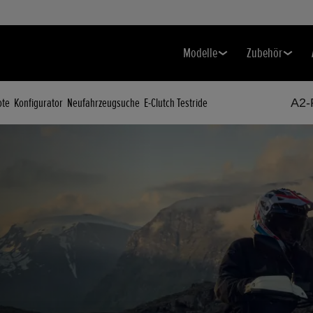
Modelle
Zubehör
ote
Konfigurator
Neufahrzeugsuche
E-Clutch Testride
A2-