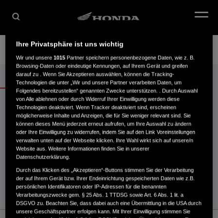
Ihre Privatsphäre ist uns wichtig
Übersicht
Daten & Preise
Angebote
Wir und unsere
1015
Partner speichern personenbezogene Daten, wie z. B.
Browsing-Daten oder eindeutige Kennungen, auf Ihrem Gerät und greifen
darauf zu . Wenn Sie Akzeptieren auswählen, können die Tracking-
Technologien die unter „Wir und unsere Partner verarbeiten Daten, um
Folgendes bereitzustellen“ genannten Zwecke unterstützen. . Durch Auswahl
CRF250R ANGEBOTE
von Alle ablehnen oder durch Widerruf Ihrer Einwilligung werden diese
Technologien deaktiviert. Wenn Tracker deaktiviert sind, erscheinen
möglicherweise Inhalte und Anzeigen, die für Sie weniger relevant sind. Sie
können dieses Menü jederzeit erneut aufrufen, um Ihre Auswahl zu ändern
oder Ihre Einwilligung zu widerrufen, indem Sie auf den Link Voreinstellungen
verwalten unten auf der Webseite klicken. Ihre Wahl wirkt sich auf unsere/n
Website aus. Weitere Informationen finden Sie in unserer
Datenschutzerklärung.
Leider zurzeit keine Angebote verfügbar.
Durch das Klicken des „Akzeptieren“-Buttons stimmen Sie der Verarbeitung
der auf Ihrem Gerät bzw. Ihrer Endeinrichtung gespeicherten Daten wie z.B.
persönlichen Identifikatoren oder IP-Adressen für die benannten
Verarbeitungszwecke gem. § 25 Abs. 1 TTDSG sowie Art. 6 Abs. 1 lit. a
DSGVO zu. Beachten Sie, dass dabei auch eine Übermittlung in die USA durch
unsere Geschäftspartner erfolgen kann. Mit Ihrer Einwilligung stimmen Sie