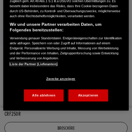
Honda
Motorräder
Modelle
Cross & Trial
CRF250R
Angebote
zugleich gem. Art.49 Abs.1 S.1 lit.a DSGVO solchen Übermittlungen zu. Es
besteht dabei insbesondere das Risiko, dass Ihre Cookie-bezogenen Daten
durch US-Behörden, zu Kontroll- und Überwachungszwecke, möglicherweise
auch ohne Rechtsbehelfsmöglichkeiten, verarbeitet werden.
Händlersuche
Probefahrt
Broschüren
Wir und unsere Partner verarbeiten Daten, um
Folgendes bereitzustellen:
Mehr von Honda
Verwendung genauer Standortdaten. Endgeräteeigenschaften zur Identifikation
aktiv abfragen. Speichern von oder Zugriff auf Informationen auf einem
Endgerät. Personalisierte Werbung und Inhalte, Messung von Werbeleistung
Folge uns auf
und der Performance von Inhalten, Zielgruppenforschung sowie Entwicklung
und Verbesserung von Angeboten.
Liste der Partner (Lieferanten)
Facebook
YouTube
Instagram
TikTok
Zwecke anzeigen
Impressum
Rechtliche Hinweise
Datenschutzhinweise
Alle ablehnen
Akzeptieren
Richtlinie zu unaufgefordert eingereichten Vorschlägen
Erklärung zur Barrierefreiheit
CRF250R
Honda RoadSync Connected Services and Products
Seitenverzeichnis
Cookie Settings
BROSCHÜRE