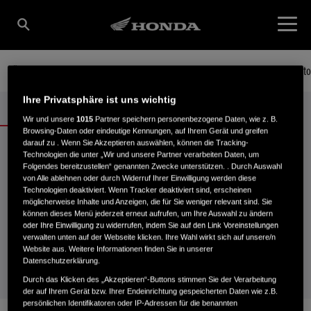
Übersicht
Daten & Preise
Angebote
Trainings
Finde deine 125er
Konfigurato
Ihre Privatsphäre ist uns wichtig
Wir und unsere
1015
Partner speichern personenbezogene Daten, wie z. B.
Browsing-Daten oder eindeutige Kennungen, auf Ihrem Gerät und greifen
MSX125 GROM ANGEBOTE
darauf zu . Wenn Sie Akzeptieren auswählen, können die Tracking-
Technologien die unter „Wir und unsere Partner verarbeiten Daten, um
Folgendes bereitzustellen“ genannten Zwecke unterstützen. . Durch Auswahl
von Alle ablehnen oder durch Widerruf Ihrer Einwilligung werden diese
Technologien deaktiviert. Wenn Tracker deaktiviert sind, erscheinen
möglicherweise Inhalte und Anzeigen, die für Sie weniger relevant sind. Sie
können dieses Menü jederzeit erneut aufrufen, um Ihre Auswahl zu ändern
oder Ihre Einwilligung zu widerrufen, indem Sie auf den Link Voreinstellungen
Leider zurzeit keine Angebote verfügbar.
verwalten unten auf der Webseite klicken. Ihre Wahl wirkt sich auf unsere/n
Website aus. Weitere Informationen finden Sie in unserer
Datenschutzerklärung.
Durch das Klicken des „Akzeptieren“-Buttons stimmen Sie der Verarbeitung
der auf Ihrem Gerät bzw. Ihrer Endeinrichtung gespeicherten Daten wie z.B.
persönlichen Identifikatoren oder IP-Adressen für die benannten