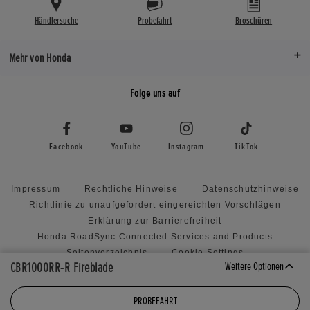
96
96
radial montierten
Vierkolben
LED
LED
Händlersuche
Probefahrt
Broschüren
Vierkolbenbremszangen
Bremse hinte
Bremse hinten
220mm Ein
Mehr von Honda
220mm Einscheibenbremse mit
Doppelkol
Doppelkolbenbremszange
Folge uns auf
Reifen vorne
Reifen vorne
PIRE:DIAB
PIRE:DIABLO SUPERCORSA SP (V3) BS：
RS11
Facebook
YouTube
Instagram
TikTok
RS11
Reifen hinten
Reifen hinten
PIRE:DIAB
Impressum
Rechtliche Hinweise
Datenschutzhinweise
PIRE:DIABLO SUPERCORSA SP (V3) BS：
RS11
Richtlinie zu unaufgefordert eingereichten Vorschlägen
RS11
Erklärung zur Barrierefreiheit
Honda RoadSync Connected Services and Products
Seitenverzeichnis
Cookie Settings
CBR1000RR-R Fireblade
Weitere Optionen
PROBEFAHRT