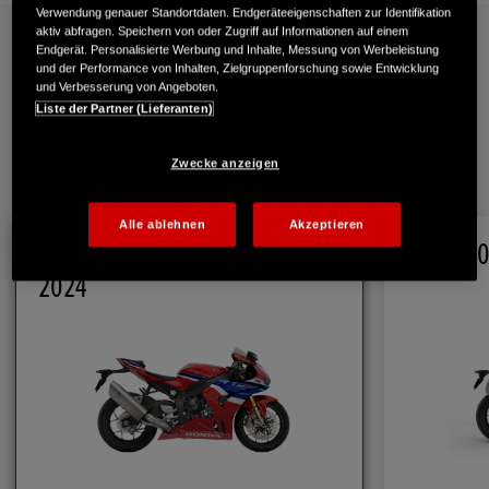
Verwendung genauer Standortdaten. Endgeräteeigenschaften zur Identifikation
aktiv abfragen. Speichern von oder Zugriff auf Informationen auf einem
Endgerät. Personalisierte Werbung und Inhalte, Messung von Werbeleistung
und der Performance von Inhalten, Zielgruppenforschung sowie Entwicklung
Technische Daten
und Verbesserung von Angeboten.
Liste der Partner (Lieferanten)
Zwecke anzeigen
1
/
2
Alle ablehnen
Akzeptieren
CBR1000RR-R Fireblade SP
CBR1000
2024