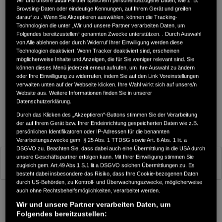
Wir und unsere
1015
Partner speichern personenbezogene Daten, wie z. B.
Browsing-Daten oder eindeutige Kennungen, auf Ihrem Gerät und greifen
darauf zu . Wenn Sie Akzeptieren auswählen, können die Tracking-
Technologien die unter „Wir und unsere Partner verarbeiten Daten, um
Folgendes bereitzustellen“ genannten Zwecke unterstützen. . Durch Auswahl
von Alle ablehnen oder durch Widerruf Ihrer Einwilligung werden diese
Technologien deaktiviert. Wenn Tracker deaktiviert sind, erscheinen
möglicherweise Inhalte und Anzeigen, die für Sie weniger relevant sind. Sie
können dieses Menü jederzeit erneut aufrufen, um Ihre Auswahl zu ändern
oder Ihre Einwilligung zu widerrufen, indem Sie auf den Link Voreinstellungen
verwalten unten auf der Webseite klicken. Ihre Wahl wirkt sich auf unsere/n
Website aus. Weitere Informationen finden Sie in unserer
Datenschutzerklärung.
Durch das Klicken des „Akzeptieren“-Buttons stimmen Sie der Verarbeitung
der auf Ihrem Gerät bzw. Ihrer Endeinrichtung gespeicherten Daten wie z.B.
persönlichen Identifikatoren oder IP-Adressen für die benannten
Verarbeitungszwecke gem. § 25 Abs. 1 TTDSG sowie Art. 6 Abs. 1 lit. a
DSGVO zu. Beachten Sie, dass dabei auch eine Übermittlung in die USA durch
unsere Geschäftspartner erfolgen kann. Mit Ihrer Einwilligung stimmen Sie
Grand Prix Red
zugleich gem. Art.49 Abs.1 S.1 lit.a DSGVO solchen Übermittlungen zu. Es
besteht dabei insbesondere das Risiko, dass Ihre Cookie-bezogenen Daten
durch US-Behörden, zu Kontroll- und Überwachungszwecke, möglicherweise
auch ohne Rechtsbehelfsmöglichkeiten, verarbeitet werden.
Wir und unsere Partner verarbeiten Daten, um
Konfigurator
Folgendes bereitzustellen: