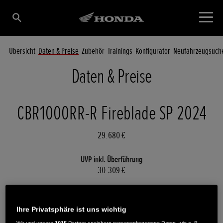
Übersicht
Daten & Preise
Zubehör
Trainings
Konfigurator
Neufahrzeugsuch
Daten & Preise
CBR1000RR-R Fireblade SP 2024
29.680 €
UVP inkl. Überführung
30.309 €
Modell ändern
Ihre Privatsphäre ist uns wichtig
CBR1000RR-R Fireblade SP 2024