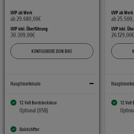
UVP ab Werk
UVP ab Werk
ab 29.680,00€
ab 25.500
UVP inkl. Überführung
UVP inkl. Üb
30.309,00€
26.129,00
KONFIGURIERE DEIN BIKE
Hauptmerkmale
Hauptmerk
12 Volt Bordsteckdose
12 Volt
Optional (USB)
Option
Quickshifter