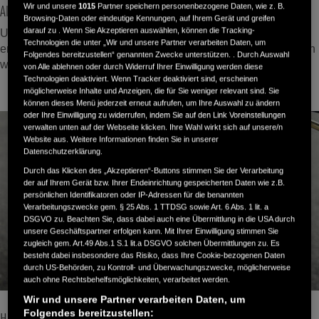
Alles für dein Fahrerlebnis
Wir und unsere
1015
Partner speichern personenbezogene Daten, wie z. B.
Browsing-Daten oder eindeutige Kennungen, auf Ihrem Gerät und greifen
darauf zu . Wenn Sie Akzeptieren auswählen, können die Tracking-
Unsere Fahrer wissen, wie man jede Straße erlebt. Darum
Technologien die unter „Wir und unsere Partner verarbeiten Daten, um
entwickeln wir bei Honda unsere Produkte gemeinsam mit den
Folgendes bereitzustellen“ genannten Zwecke unterstützen. . Durch Auswahl
wahren Experten: unseren Kunden.
von Alle ablehnen oder durch Widerruf Ihrer Einwilligung werden diese
Technologien deaktiviert. Wenn Tracker deaktiviert sind, erscheinen
möglicherweise Inhalte und Anzeigen, die für Sie weniger relevant sind. Sie
können dieses Menü jederzeit erneut aufrufen, um Ihre Auswahl zu ändern
oder Ihre Einwilligung zu widerrufen, indem Sie auf den Link Voreinstellungen
verwalten unten auf der Webseite klicken. Ihre Wahl wirkt sich auf unsere/n
Website aus. Weitere Informationen finden Sie in unserer
Datenschutzerklärung.
Durch das Klicken des „Akzeptieren“-Buttons stimmen Sie der Verarbeitung
der auf Ihrem Gerät bzw. Ihrer Endeinrichtung gespeicherten Daten wie z.B.
persönlichen Identifikatoren oder IP-Adressen für die benannten
Verarbeitungszwecke gem. § 25 Abs. 1 TTDSG sowie Art. 6 Abs. 1 lit. a
DSGVO zu. Beachten Sie, dass dabei auch eine Übermittlung in die USA durch
unsere Geschäftspartner erfolgen kann. Mit Ihrer Einwilligung stimmen Sie
zugleich gem. Art.49 Abs.1 S.1 lit.a DSGVO solchen Übermittlungen zu. Es
besteht dabei insbesondere das Risiko, dass Ihre Cookie-bezogenen Daten
durch US-Behörden, zu Kontroll- und Überwachungszwecke, möglicherweise
auch ohne Rechtsbehelfsmöglichkeiten, verarbeitet werden.
Wir und unsere Partner verarbeiten Daten, um
Folgendes bereitzustellen: