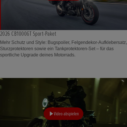
2026 CB1000GT Sport-Paket
Mehr Schutz und Style: Bugspoiler, Felgendekor-Aufklebersatz,
Sturzprotektoren sowie ein Tankprotektoren-Set – für das
sportliche Upgrade deines Motorrads.
Video abspielen