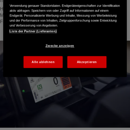
Harmonisches Design
Verwendung genauer Standortdaten. Endgeräteeigenschaften zur Identifikation
Honda Originalzubehör wird gemeinsam mit unseren
aktiv abfragen. Speichern von oder Zugriff auf Informationen auf einem
Motorrädern entwickelt - perfekt auf das Bike und dein
Endgerät. Personalisierte Werbung und Inhalte, Messung von Werbeleistung
und der Performance von Inhalten, Zielgruppenforschung sowie Entwicklung
Fahrerlebnis abgestimmt.
und Verbesserung von Angeboten.
Liste der Partner (Lieferanten)
Zwecke anzeigen
Alle ablehnen
Akzeptieren