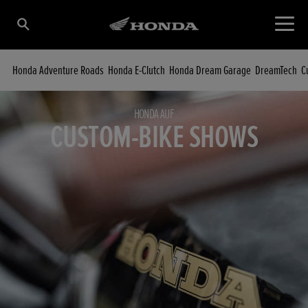
Honda Adventure Roads
Honda E-Clutch
Honda Dream Garage
DreamTech
C
HONDA AUF
CUSTOM-BIKE SHOWS