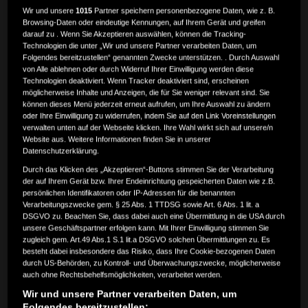
Wir und unsere
1015
Partner speichern personenbezogene Daten, wie z. B.
Browsing-Daten oder eindeutige Kennungen, auf Ihrem Gerät und greifen
darauf zu . Wenn Sie Akzeptieren auswählen, können die Tracking-
Technologien die unter „Wir und unsere Partner verarbeiten Daten, um
Folgendes bereitzustellen“ genannten Zwecke unterstützen. . Durch Auswahl
von Alle ablehnen oder durch Widerruf Ihrer Einwilligung werden diese
Technologien deaktiviert. Wenn Tracker deaktiviert sind, erscheinen
möglicherweise Inhalte und Anzeigen, die für Sie weniger relevant sind. Sie
können dieses Menü jederzeit erneut aufrufen, um Ihre Auswahl zu ändern
oder Ihre Einwilligung zu widerrufen, indem Sie auf den Link Voreinstellungen
verwalten unten auf der Webseite klicken. Ihre Wahl wirkt sich auf unsere/n
Website aus. Weitere Informationen finden Sie in unserer
Datenschutzerklärung.
Durch das Klicken des „Akzeptieren“-Buttons stimmen Sie der Verarbeitung
der auf Ihrem Gerät bzw. Ihrer Endeinrichtung gespeicherten Daten wie z.B.
persönlichen Identifikatoren oder IP-Adressen für die benannten
Verarbeitungszwecke gem. § 25 Abs. 1 TTDSG sowie Art. 6 Abs. 1 lit. a
DSGVO zu. Beachten Sie, dass dabei auch eine Übermittlung in die USA durch
unsere Geschäftspartner erfolgen kann. Mit Ihrer Einwilligung stimmen Sie
zugleich gem. Art.49 Abs.1 S.1 lit.a DSGVO solchen Übermittlungen zu. Es
besteht dabei insbesondere das Risiko, dass Ihre Cookie-bezogenen Daten
durch US-Behörden, zu Kontroll- und Überwachungszwecke, möglicherweise
auch ohne Rechtsbehelfsmöglichkeiten, verarbeitet werden.
Wir und unsere Partner verarbeiten Daten, um
Folgendes bereitzustellen: