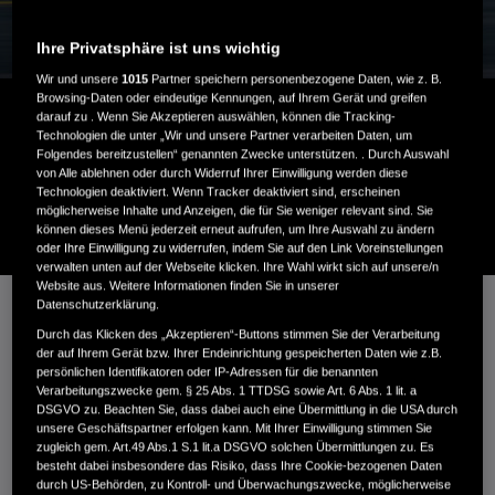
Ihre Privatsphäre ist uns wichtig
Wir und unsere
1015
Partner speichern personenbezogene Daten, wie z. B.
Browsing-Daten oder eindeutige Kennungen, auf Ihrem Gerät und greifen
darauf zu . Wenn Sie Akzeptieren auswählen, können die Tracking-
MOTORSPORT
Technologien die unter „Wir und unsere Partner verarbeiten Daten, um
Folgendes bereitzustellen“ genannten Zwecke unterstützen. . Durch Auswahl
von Alle ablehnen oder durch Widerruf Ihrer Einwilligung werden diese
ONE FAMILY, ONE RACING SPIRIT
Technologien deaktiviert. Wenn Tracker deaktiviert sind, erscheinen
möglicherweise Inhalte und Anzeigen, die für Sie weniger relevant sind. Sie
können dieses Menü jederzeit erneut aufrufen, um Ihre Auswahl zu ändern
oder Ihre Einwilligung zu widerrufen, indem Sie auf den Link Voreinstellungen
verwalten unten auf der Webseite klicken. Ihre Wahl wirkt sich auf unsere/n
Website aus. Weitere Informationen finden Sie in unserer
Datenschutzerklärung.
HONDA RACING
Durch das Klicken des „Akzeptieren“-Buttons stimmen Sie der Verarbeitung
der auf Ihrem Gerät bzw. Ihrer Endeinrichtung gespeicherten Daten wie z.B.
persönlichen Identifikatoren oder IP-Adressen für die benannten
Verarbeitungszwecke gem. § 25 Abs. 1 TTDSG sowie Art. 6 Abs. 1 lit. a
WAS UNS ANTREIBT, WAS UNS AUSZEICHNET
DSGVO zu. Beachten Sie, dass dabei auch eine Übermittlung in die USA durch
unsere Geschäftspartner erfolgen kann. Mit Ihrer Einwilligung stimmen Sie
zugleich gem. Art.49 Abs.1 S.1 lit.a DSGVO solchen Übermittlungen zu. Es
besteht dabei insbesondere das Risiko, dass Ihre Cookie-bezogenen Daten
Immer besser zu werden als der, der man gestern war. Alles
durch US-Behörden, zu Kontroll- und Überwachungszwecke, möglicherweise