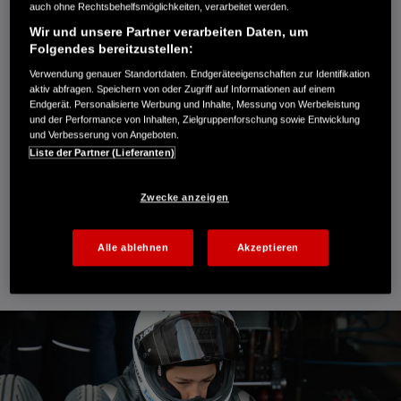
auch ohne Rechtsbehelfsmöglichkeiten, verarbeitet werden.
fordern – von sich selbst, dem Team und der Maschine. Jeden
Wir und unsere Partner verarbeiten Daten, um
Tag das Bike und sich selbst an ein neues Limit bringen. Die
Folgendes bereitzustellen:
Bestzeit von heute, ist die Challenge von Morgen. Das ist der
Verwendung genauer Standortdaten. Endgeräteeigenschaften zur Identifikation
Spirit von Honda Racing. Wir sind mehr als ein Team, wir sind
aktiv abfragen. Speichern von oder Zugriff auf Informationen auf einem
Endgerät. Personalisierte Werbung und Inhalte, Messung von Werbeleistung
eine Familie mit denselben Werten, Zielen und dem
und der Performance von Inhalten, Zielgruppenforschung sowie Entwicklung
unbedingten Willen jeden Tag alles in den besten Rennserien
und Verbesserung von Angeboten.
Liste der Partner (Lieferanten)
Deutschlands und überall auf der Welt zu geben.
Zwecke anzeigen
RACE WITH US
Alle ablehnen
Akzeptieren