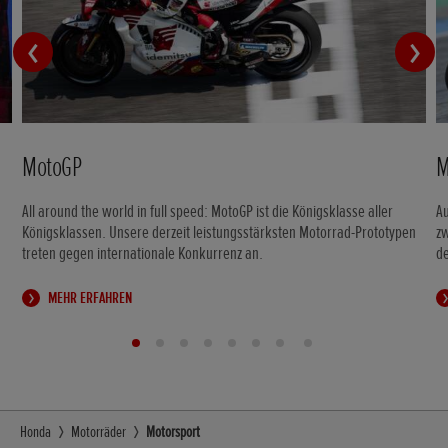
MotoGP
M
All around the world in full speed: MotoGP ist die Königsklasse aller
Au
Königsklassen. Unsere derzeit leistungsstärksten Motorrad-Prototypen
z
treten gegen internationale Konkurrenz an.
d
MEHR ERFAHREN
Honda
Motorräder
Motorsport