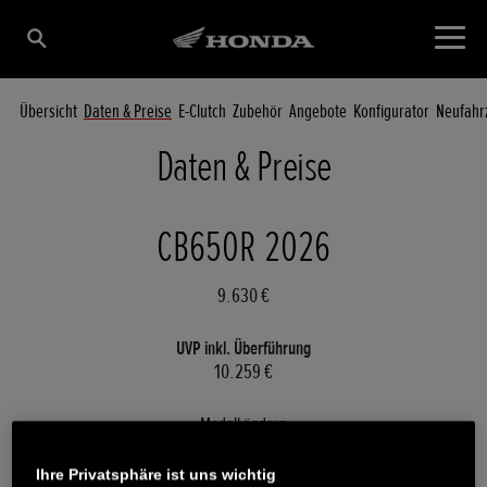
Übersicht
Daten & Preise
E-Clutch
Zubehör
Angebote
Konfigurator
Neufahr
Daten & Preise
CB650R 2026
9.630 €
UVP inkl. Überführung
10.259 €
Modell ändern
CB650R 2026
Ihre Privatsphäre ist uns wichtig