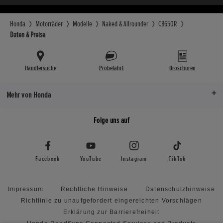
Schwinge, Monofederbein
Schwinge, 
1.450
Scheinwerfer
Bremse vorne
Bremse vorn
Honda
Motorräder
Modelle
Naked & Allrounder
CB650R
LED
ABS, 310 mm Doppelscheibenbremse mit
ABS, 310 m
Daten & Preise
mit radial befestigten
radial befe
Vierkolbenbremszangen
Vierkolben
Händlersuche
Probefahrt
Broschüren
Bremse hinten
Bremse hinte
ABS, 240 mm Einscheibenbremse mit
ABS, 240 m
Mehr von Honda
Einkolbenbremszange
Einkolben
Folge uns auf
Facebook
YouTube
Instagram
TikTok
Impressum
Rechtliche Hinweise
Datenschutzhinweise
Richtlinie zu unaufgefordert eingereichten Vorschlägen
Erklärung zur Barrierefreiheit