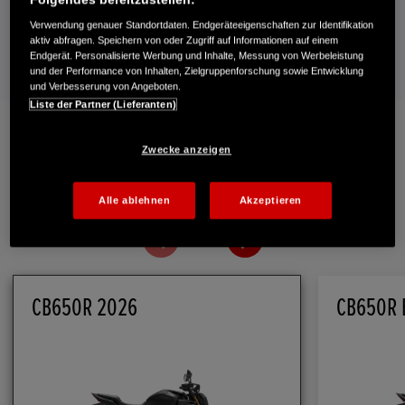
Clutch-Variante sind diese Modelle auf Anfrage auch ohne E-
Clutch erhältlich und für den Einsatz in Fahrschulen geeignet.
Verwendung genauer Standortdaten. Endgeräteeigenschaften zur Identifikation
aktiv abfragen. Speichern von oder Zugriff auf Informationen auf einem
Endgerät. Personalisierte Werbung und Inhalte, Messung von Werbeleistung
und der Performance von Inhalten, Zielgruppenforschung sowie Entwicklung
und Verbesserung von Angeboten.
Liste der Partner (Lieferanten)
Zwecke anzeigen
Technische Daten
Alle ablehnen
Akzeptieren
1
/
2
CB650R 2026
CB650R 