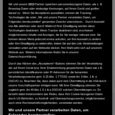
Wir und unsere
1013
Partner speichern personenbezogene Daten, wie z. B.
Browsing-Daten oder eindeutige Kennungen, auf Ihrem Gerät und greifen
darauf zu . Wenn Sie Akzeptieren auswählen, können die Tracking-
Technologien die unter „Wir und unsere Partner verarbeiten Daten, um
Folgendes bereitzustellen“ genannten Zwecke unterstützen. . Durch Auswahl
von Alle ablehnen oder durch Widerruf Ihrer Einwilligung werden diese
Technologien deaktiviert. Wenn Tracker deaktiviert sind, erscheinen
möglicherweise Inhalte und Anzeigen, die für Sie weniger relevant sind. Sie
können dieses Menü jederzeit erneut aufrufen, um Ihre Auswahl zu ändern
oder Ihre Einwilligung zu widerrufen, indem Sie auf den Link Voreinstellungen
verwalten unten auf der Webseite klicken. Ihre Wahl wirkt sich auf unsere/n
Website aus. Weitere Informationen finden Sie in unserer
Datenschutzerklärung.
Durch das Klicken des „Akzeptieren“-Buttons stimmen Sie der Verarbeitung
der auf Ihrem Gerät bzw. Ihrer Endeinrichtung gespeicherten Daten wie z.B.
persönlichen Identifikatoren oder IP-Adressen für die benannten
Verarbeitungszwecke gem. § 25 Abs. 1 TTDSG sowie Art. 6 Abs. 1 lit. a
DSGVO zu. Beachten Sie, dass dabei auch eine Übermittlung in die USA durch
Matt Gunpowder Black Metallic
unsere Geschäftspartner erfolgen kann. Mit Ihrer Einwilligung stimmen Sie
zugleich gem. Art.49 Abs.1 S.1 lit.a DSGVO solchen Übermittlungen zu. Es
besteht dabei insbesondere das Risiko, dass Ihre Cookie-bezogenen Daten
durch US-Behörden, zu Kontroll- und Überwachungszwecke, möglicherweise
auch ohne Rechtsbehelfsmöglichkeiten, verarbeitet werden.
Hinweis für Fahrschulen: Neben der hier dargestellten E-
Wir und unsere Partner verarbeiten Daten, um
Folgendes bereitzustellen: