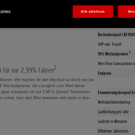
zeigen
Alle ablehnen
Akz
Rechenbeispiel CRF1000
UVP inkl. Fracht
1
10% Wechselprämie
Wert Ihrer Gebrauchten n
2
n für nur 2,99% fahren
Endpreis
ditionen. Wir machen dir den Wechsel so leicht wie nie:
0 € Wechselprämie, die zuzüglich zum Wert deiner
2
Finanzierungsbeispiel E
 ganz entspannt mit nur 2,99 % Zinsen
finanzieren.
 vorbei, lass dein Bike bewerten und starte in dein
Nettodarlehensbetrag
Laufleistung pro Jahr
Laufzeit in Monaten
Effektiver Jahreszins