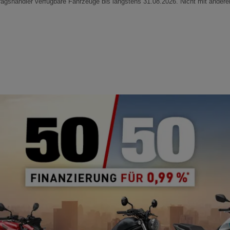
ragshändler verfügbare Fahrzeuge bis längstens 31.08.2026. Nicht mit andere