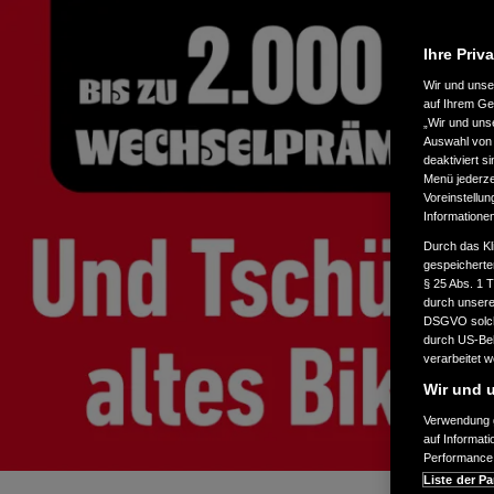
Ihre Priv
Wir und uns
auf Ihrem Ge
„Wir und uns
Auswahl von 
deaktiviert s
Menü jederzei
Voreinstellun
Informatione
Durch das Kl
gespeicherte
§ 25 Abs. 1 
durch unsere 
DSGVO solche
durch US-Beh
verarbeitet 
Wir und u
Verwendung g
auf Informat
Performance 
Liste der Pa