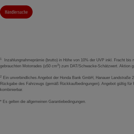
Händlersuche
1
Inzahlungnahmeprämie (brutto) in Höhe von 10% der UVP inkl. Fracht bis m
3
gebrauchten Motorrades (≥50 cm
) zum DAT/Schwacke-Schätzwert. Aktion gül
2
Ein unverbindliches Angebot der Honda Bank GmbH, Hanauer Landstraße 22
Rückgabe des Fahrzeugs (gemäß Rückkaufbedingungen). Angebot gültig für Pr
kombinierbar.
* Es gelten die allgemeinen Garantiebedingungen.