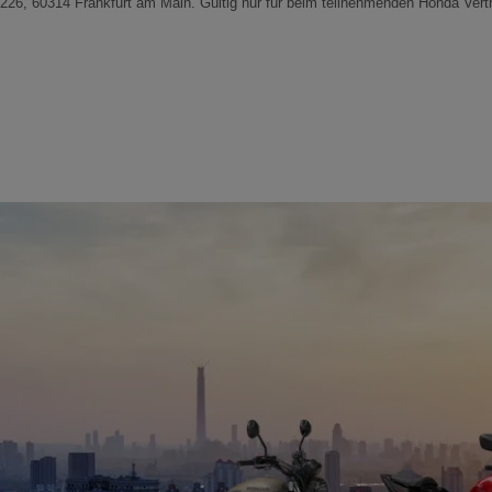
226, 60314 Frankfurt am Main. Gültig nur für beim teilnehmenden Honda Vert