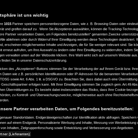
atsphäre ist uns wichtig
ere
1015
Partner speichern personenbezogene Daten, wie z. B. Browsing-Daten oder eindeu
rät und greifen darauf zu . Wenn Sie Akzeptieren auswählen, können die Tracking-Technologi
ere Partner verarbeiten Daten, um Folgendes bereitzustellen“ genannten Zwecke unterstütze
Alle ablehnen oder durch Widerruf Ihrer Einwilligung werden diese Technologien deaktiviert.
ind, erscheinen möglicherweise Inhalte und Anzeigen, die für Sie weniger relevant sind. Sie k
t erneut aufrufen, um Ihre Auswahl zu ändern oder Ihre Einwilligung zu widerrufen, indem Sie
gen verwalten unten auf der Webseite klicken. Ihre Wahl wirkt sich auf unsere/n Website aus
n finden Sie in unserer Datenschutzerklärung.
icken des „Akzeptieren“-Buttons stimmen Sie der Verarbeitung der auf Ihrem Gerät bzw. Ihre
n Daten wie z.B. persönlichen Identifikatoren oder IP-Adressen für die benannten Verarbei
TTDSG sowie Art. 6 Abs. 1 lit. a DSGVO zu. Beachten Sie, dass dabei auch eine Übermittlung
Geschäftspartner erfolgen kann. Mit Ihrer Einwilligung stimmen Sie zugleich gem. Art.49 Abs.1
n Übermittlungen zu. Es besteht dabei insbesondere das Risiko, dass Ihre Cookie-bezog
örden, zu Kontroll- und Überwachungszwecke, möglicherweise auch ohne Rechtsbehelfsmö
werden.
nsere Partner verarbeiten Daten, um Folgendes bereitzustellen:
enauer Standortdaten. Endgeräteeigenschaften zur Identifikation aktiv abfragen. Speichern 
ionen auf einem Endgerät. Personalisierte Werbung und Inhalte, Messung von Werbeleistung 
von Inhalten, Zielgruppenforschung sowie Entwicklung und Verbesserung von Angeboten.
rtner (Lieferanten)