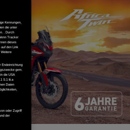
tige Kennungen,
en die unter
n. . Durch
 Wenn Tracker
önnen dieses
 auf den Link
. Weitere
r Endeinrichtung
tungszwecke gem.
 in die USA
 S.1 lit.a
enen Daten
glichkeiten,
von oder Zugriff
und der