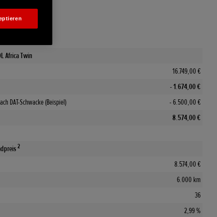
eptieren
L Africa Twin
16.749,00 €
- 1.674,00 €
ach DAT-Schwacke (Beispiel)
- 6.500,00 €
8.574,00 €
2
ndpreis
8.574,00 €
6.000 km
36
2,99 %