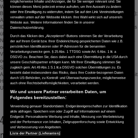
möglicherweise Inhalte und Anzeigen, die für Sie weniger relevant sind. Sie
Websites oder Honda-Apps besuchen: wie z.B.
können dieses Menü jederzeit erneut aufrufen, um Ihre Auswahl zu ändern
oder Ihre Einwilligung zu widerrufen, indem Sie auf den Link Voreinstellungen
Betriebssystem; Browsertyp (für Besuche auf unserer Website);
verwalten unten auf der Webseite klicken. Ihre Wahl wirkt sich auf unsere/n
Angaben zu dem von Ihnen verwendeten Gerät (z.B. Werbe-
Website aus. Weitere Informationen finden Sie in unserer
ID); der ungefähre geographische Standort des Netzübergangs
Datenschutzerklärung.
über den Ihre IP-Adresse läuft.
Durch das Klicken des „Akzeptieren“-Buttons stimmen Sie der Verarbeitung
Nutzungsinformationen zu Ihrem Besuch der Honda-Websites
der auf Ihrem Gerät bzw. Ihrer Endeinrichtung gespeicherten Daten wie z.B.
persönlichen Identifikatoren oder IP-Adressen für die benannten
oder Honda-Apps: wie z.B. Ihre Besuchszeit, Ihre
Verarbeitungszwecke gem. § 25 Abs. 1 TTDSG sowie Art. 6 Abs. 1 lit. a
Verbindungsdauer und Nutzung einzelner Honda-Websites
DSGVO zu. Beachten Sie, dass dabei auch eine Übermittlung in die USA durch
oder Honda-Apps (z.B. Elemente, auf die Sie klicken und die
unsere Geschäftspartner erfolgen kann. Mit Ihrer Einwilligung stimmen Sie
Sie anfordern).
zugleich gem. Art.49 Abs.1 S.1 lit.a DSGVO solchen Übermittlungen zu. Es
besteht dabei insbesondere das Risiko, dass Ihre Cookie-bezogenen Daten
Alle anderen Informationen, die Sie uns im Zusammenhang mit
durch US-Behörden, zu Kontroll- und Überwachungszwecke, möglicherweise
Honda-Websites oder Honda-Apps übermitteln: wie
auch ohne Rechtsbehelfsmöglichkeiten, verarbeitet werden.
Unterschriften, Fotos, Meinungen und Ihren Standort.
Wir und unsere Partner verarbeiten Daten, um
Folgendes bereitzustellen:
Verwendung genauer Standortdaten. Endgeräteeigenschaften zur Identifikation
aktiv abfragen. Speichern von oder Zugriff auf Informationen auf einem
4. Zu welchen Zwecken erheben,
Endgerät. Personalisierte Werbung und Inhalte, Messung von Werbeleistung
und der Performance von Inhalten, Zielgruppenforschung sowie Entwicklung
und Verbesserung von Angeboten.
nutzen, speichern wir
Liste der Partner (Lieferanten)