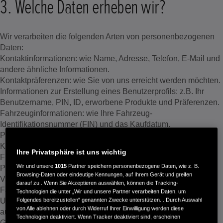
3. Welche Daten erheben wir?
Wir verarbeiten die folgenden Arten von personenbezogenen
Daten:
Kontaktinformationen: wie Name, Adresse, Telefon, E-Mail und
andere ähnliche Informationen.
Kontaktpräferenzen: wie Sie von uns erreicht werden möchten.
Informationen zur Erstellung eines Benutzerprofils: z.B. Ihr
Benutzername, PIN, ID, erworbene Produkte und Präferenzen.
Fahrzeuginformationen: wie Ihre Fahrzeug-
Identifikationsnummer (FIN) und das Kaufdatum.
Produktinformationen: wie z.B. Ihre Produkt-ID und Ihr
Kaufdatum und zugeordneter Händler.
Ihre Privatsphäre ist uns wichtig
Finanzinformationen: wie z.B. Ihre Bankkontonummer,
Wir und unsere
1015
Partner speichern personenbezogene Daten, wie z. B.
Postleitzahl, Rechnungsadresse und Zahlungsart.
Browsing-Daten oder eindeutige Kennungen, auf Ihrem Gerät und greifen
Videosequenzen: wenn wir Bilder der Umgebung von
darauf zu . Wenn Sie Akzeptieren auswählen, können die Tracking-
Fahrzeugen erheben, die wir zur Fehleridentifikation,
Technologien die unter „Wir und unsere Partner verarbeiten Daten, um
Ursachenanalyse und Fehlerbehebung mit Videokameras
Folgendes bereitzustellen“ genannten Zwecke unterstützen. . Durch Auswahl
von Alle ablehnen oder durch Widerruf Ihrer Einwilligung werden diese
ausgestattet haben.
Technologien deaktiviert. Wenn Tracker deaktiviert sind, erscheinen
Geräteinformationen zu Endgeräten mit denen Sie Honda-