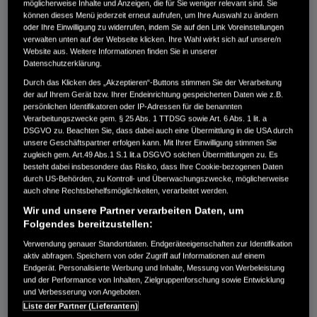
Verwenden von Honda
möglicherweise Inhalte und Anzeigen, die für Sie weniger relevant sind. Sie
können dieses Menü jederzeit erneut aufrufen, um Ihre Auswahl zu ändern
RoadSync
oder Ihre Einwilligung zu widerrufen, indem Sie auf den Link Voreinstellungen
verwalten unten auf der Webseite klicken. Ihre Wahl wirkt sich auf unsere/n
Website aus. Weitere Informationen finden Sie in unserer
Datenschutzerklärung.
Durch das Klicken des „Akzeptieren“-Buttons stimmen Sie der Verarbeitung
F. KANN ICH DIE SMARTPHONE-ANSICHT ANZEIGEN, WÄHREND ICH DIE HONDA
der auf Ihrem Gerät bzw. Ihrer Endeinrichtung gespeicherten Daten wie z.B.
ROADSYNC-APP NUTZE?
persönlichen Identifikatoren oder IP-Adressen für die benannten
Verarbeitungszwecke gem. § 25 Abs. 1 TTDSG sowie Art. 6 Abs. 1 lit. a
F. WIE BEDIENE ICH DIE SCHALTER ZUR NUTZUNG VON HONDA ROADSYNC?
DSGVO zu. Beachten Sie, dass dabei auch eine Übermittlung in die USA durch
unsere Geschäftspartner erfolgen kann. Mit Ihrer Einwilligung stimmen Sie
zugleich gem. Art.49 Abs.1 S.1 lit.a DSGVO solchen Übermittlungen zu. Es
F. DER LENKERSCHALTER AKTIVIERT DIE APP NICHT.
besteht dabei insbesondere das Risiko, dass Ihre Cookie-bezogenen Daten
durch US-Behörden, zu Kontroll- und Überwachungszwecke, möglicherweise
F. WO KANN ICH MEIN SMARTPHONE PLATZIEREN?
auch ohne Rechtsbehelfsmöglichkeiten, verarbeitet werden.
Wir und unsere Partner verarbeiten Daten, um
F. WELCHE BEFEHLE KANN ICH MIT DER SPRACHERKENNUNG VERWENDEN?
Folgendes bereitzustellen:
Verwendung genauer Standortdaten. Endgeräteeigenschaften zur Identifikation
F. WELCHE NAVIGATIONS-APPS WERDEN UNTERSTÜTZT?
aktiv abfragen. Speichern von oder Zugriff auf Informationen auf einem
Endgerät. Personalisierte Werbung und Inhalte, Messung von Werbeleistung
F. WIRD DIE TURN-BY-TURN-NAVIGATION AUF DEM TFT-INSTRUMENT ANGEZEIGT?
und der Performance von Inhalten, Zielgruppenforschung sowie Entwicklung
und Verbesserung von Angeboten.
F. KANN ICH APPS VON DRITTANBIETERN (WHATSAPP, LINE USW.) ZUM
Liste der Partner (Lieferanten)