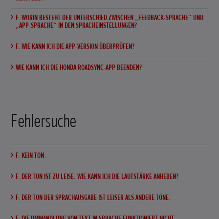
F. WORIN BESTEHT DER UNTERSCHIED ZWISCHEN „FEEDBACK-SPRACHE“ UND
„APP-SPRACHE“ IN DEN SPRACHEINSTELLUNGEN?
F. WIE KANN ICH DIE APP-VERSION ÜBERPRÜFEN?
WIE KANN ICH DIE HONDA ROADSYNC-APP BEENDEN?
Fehlersuche
F. KEIN TON.
F. DER TON IST ZU LEISE. WIE KANN ICH DIE LAUTSTÄRKE ANHEBEN?
F. DER TON DER SPRACHAUSGABE IST LEISER ALS ANDERE TÖNE.
F. DIE UMWANDLUNG VON TEXT IN SPRACHE FUNKTIONIERT NICHT.