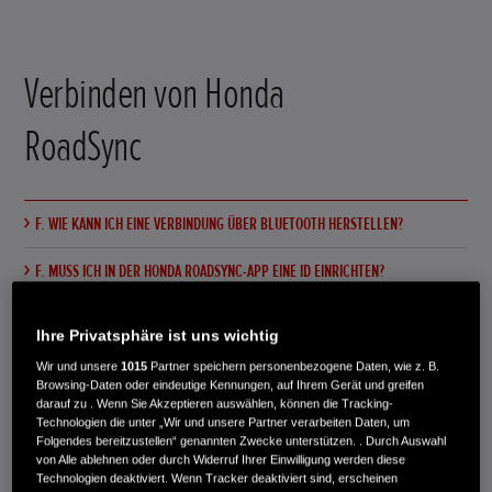
Verbinden von Honda
RoadSync
F. WIE KANN ICH EINE VERBINDUNG ÜBER BLUETOOTH HERSTELLEN?
F. MUSS ICH IN DER HONDA ROADSYNC-APP EINE ID EINRICHTEN?
F. WARUM MUSS ICH DER APP VERSCHIEDENE BERECHTIGUNGEN ERTEILEN?
Ihre Privatsphäre ist uns wichtig
F. KÖNNEN MEHRERE SMARTPHONES GLEICHZEITIG VERBUNDEN WERDEN? WIE
Wir und unsere
1015
Partner speichern personenbezogene Daten, wie z. B.
VIELE SMARTPHONES KÖNNEN VERBUNDEN WERDEN?
Browsing-Daten oder eindeutige Kennungen, auf Ihrem Gerät und greifen
darauf zu . Wenn Sie Akzeptieren auswählen, können die Tracking-
Technologien die unter „Wir und unsere Partner verarbeiten Daten, um
Folgendes bereitzustellen“ genannten Zwecke unterstützen. . Durch Auswahl
von Alle ablehnen oder durch Widerruf Ihrer Einwilligung werden diese
Technologien deaktiviert. Wenn Tracker deaktiviert sind, erscheinen