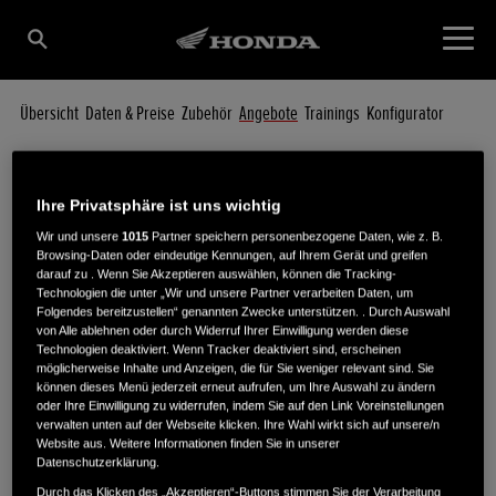
Übersicht
Daten & Preise
Zubehör
Angebote
Trainings
Konfigurator
HAFTUNGSAUSSCHLUSS
: Die Abbildungen zeigen teilweise das aktuelle
und teilweise das Vorjahresmodell. Sie können außerdem u.a.
Ihre Privatsphäre ist uns wichtig
optionales Zubehör und Fahrzeuge in nicht erhältlichen Farben
Wir und unsere
1015
Partner speichern personenbezogene Daten, wie z. B.
zeigen. Bitte besprechen Sie vor Vertragsabschluss alle Details mit
Browsing-Daten oder eindeutige Kennungen, auf Ihrem Gerät und greifen
Ihrem Honda Vertragshändler.
darauf zu . Wenn Sie Akzeptieren auswählen, können die Tracking-
Technologien die unter „Wir und unsere Partner verarbeiten Daten, um
Folgendes bereitzustellen“ genannten Zwecke unterstützen. . Durch Auswahl
von Alle ablehnen oder durch Widerruf Ihrer Einwilligung werden diese
Technologien deaktiviert. Wenn Tracker deaktiviert sind, erscheinen
möglicherweise Inhalte und Anzeigen, die für Sie weniger relevant sind. Sie
können dieses Menü jederzeit erneut aufrufen, um Ihre Auswahl zu ändern
oder Ihre Einwilligung zu widerrufen, indem Sie auf den Link Voreinstellungen
verwalten unten auf der Webseite klicken. Ihre Wahl wirkt sich auf unsere/n
Website aus. Weitere Informationen finden Sie in unserer
Datenschutzerklärung.
Durch das Klicken des „Akzeptieren“-Buttons stimmen Sie der Verarbeitung