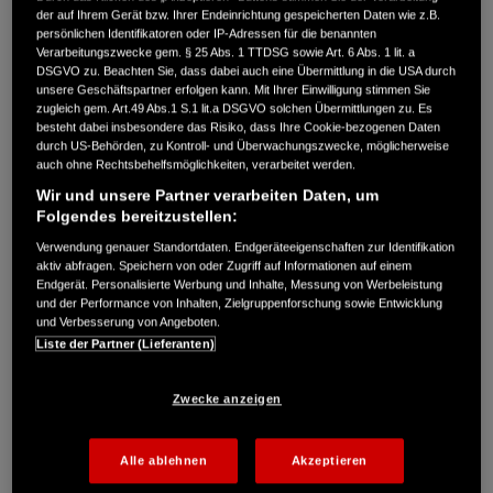
der auf Ihrem Gerät bzw. Ihrer Endeinrichtung gespeicherten Daten wie z.B.
persönlichen Identifikatoren oder IP-Adressen für die benannten
Verarbeitungszwecke gem. § 25 Abs. 1 TTDSG sowie Art. 6 Abs. 1 lit. a
DSGVO zu. Beachten Sie, dass dabei auch eine Übermittlung in die USA durch
unsere Geschäftspartner erfolgen kann. Mit Ihrer Einwilligung stimmen Sie
zugleich gem. Art.49 Abs.1 S.1 lit.a DSGVO solchen Übermittlungen zu. Es
besteht dabei insbesondere das Risiko, dass Ihre Cookie-bezogenen Daten
CB650R NEO SPORTS CAFÉ
durch US-Behörden, zu Kontroll- und Überwachungszwecke, möglicherweise
auch ohne Rechtsbehelfsmöglichkeiten, verarbeitet werden.
Wir und unsere Partner verarbeiten Daten, um
Ab 99,- € monatlich* leasen
Folgendes bereitzustellen:
Verwendung genauer Standortdaten. Endgeräteeigenschaften zur Identifikation
aktiv abfragen. Speichern von oder Zugriff auf Informationen auf einem
MEHR ERFAHREN
Endgerät. Personalisierte Werbung und Inhalte, Messung von Werbeleistung
und der Performance von Inhalten, Zielgruppenforschung sowie Entwicklung
und Verbesserung von Angeboten.
Liste der Partner (Lieferanten)
*Ein unverbindliches Leasingangebot der Honda Bank GmbH, Hanauer
Landstraße 222–226, 60314 Frankfurt am Main, auf Basis der
Zwecke anzeigen
unverbindlichen Preisempfehlung von Honda Deutschland. Angebot
gültig für Privatkunden bis zum 20.10.2023, bei entsprechender
Alle ablehnen
Akzeptieren
Bonität bei allen teilnehmenden Händlern.