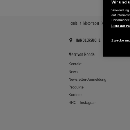
Wir und u
Verwendung g
auf Informat
Performance 
Honda
Motorräder
Honda
Newsle
Liste der Pa
HÄNDLERSUCHE
Zwecke an
Mehr von Honda
Kontakt
News
Newsletter-Anmeldung
Produkte
Karriere
HRC - Instagram