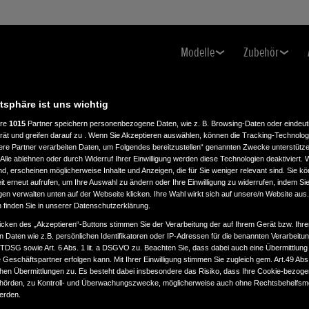
Modelle
Zubehör
atsphäre ist uns wichtig
ere
1015
Partner speichern personenbezogene Daten, wie z. B. Browsing-Daten oder eindeu
FÜR IHR
rät und greifen darauf zu . Wenn Sie Akzeptieren auswählen, können die Tracking-Technologi
ere Partner verarbeiten Daten, um Folgendes bereitzustellen“ genannten Zwecke unterstütze
Alle ablehnen oder durch Widerruf Ihrer Einwilligung werden diese Technologien deaktiviert.
M HONDA
ind, erscheinen möglicherweise Inhalte und Anzeigen, die für Sie weniger relevant sind. Sie k
t erneut aufrufen, um Ihre Auswahl zu ändern oder Ihre Einwilligung zu widerrufen, indem Sie
gen verwalten unten auf der Webseite klicken. Ihre Wahl wirkt sich auf unsere/n Website aus
n finden Sie in unserer Datenschutzerklärung.
icken des „Akzeptieren“-Buttons stimmen Sie der Verarbeitung der auf Ihrem Gerät bzw. Ihre
n Daten wie z.B. persönlichen Identifikatoren oder IP-Adressen für die benannten Verarbei
eine E-Mail zur Aktivierung
TTDSG sowie Art. 6 Abs. 1 lit. a DSGVO zu. Beachten Sie, dass dabei auch eine Übermittlung
Geschäftspartner erfolgen kann. Mit Ihrer Einwilligung stimmen Sie zugleich gem. Art.49 Abs.1
n Übermittlungen zu. Es besteht dabei insbesondere das Risiko, dass Ihre Cookie-bezog
örden, zu Kontroll- und Überwachungszwecke, möglicherweise auch ohne Rechtsbehelfsmö
werden.