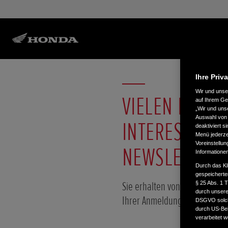
Ihre Priv
Wir und uns
VIELEN DANK 
auf Ihrem Ge
„Wir und uns
Auswahl von 
INTERESSE A
deaktiviert s
Menü jederzei
Voreinstellun
NEWSLETTER.
Informatione
Durch das Kl
gespeicherte
Sie erhalten von uns in Kürze 
§ 25 Abs. 1 
durch unsere 
Ihrer Anmeldung.
DSGVO solche
durch US-Beh
verarbeitet 