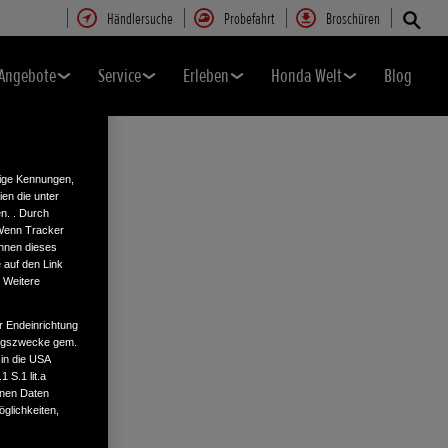
Händlersuche
Probefahrt
Broschüren
Angebote
Service
Erleben
Honda Welt
Blog
tige Kennungen,
en die unter
n. . Durch
 Wenn Tracker
önnen dieses
 auf den Link
. Weitere
r Endeinrichtung
tungszwecke gem.
 in die USA
 S.1 lit.a
enen Daten
glichkeiten,