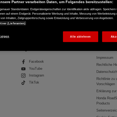
nsere Partner verarbeiten Daten, um Folgendes bereitzustellen:
enauer Standortdaten. Endgeräteeigenschaften zur Identifikation aktiv abfragen. Speichern 
ionen auf einem Endgerät. Personalisierte Werbung und Inhalte, Messung von Werbeleistung 
von Inhalten, Zielgruppenforschung sowie Entwicklung und Verbesserung von Angeboten.
tter abonnieren
Newsletter
Newsletter abonnieren
Vielen Dank
rtner (Lieferanten)
PROBEFAHRT
BROSCHÜ
zeigen
Alle ablehnen
Akz
Folge uns auf
Rechtliche In
Impressum
Facebook
Rechtliche H
YouTube
Datenschutzh
Instagram
Richtlinie zu
TikTok
Vorschlägen
Erklärung zur 
Honda RoadS
Products
Seitenverzei