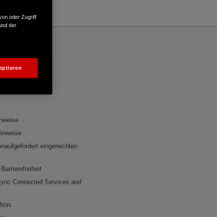
von oder Zugriff
und der
REN
eptieren
formationen
inweise
inweise
 unaufgefordert eingereichten
Barrierefreiheit
ync Connected Services and
chnis