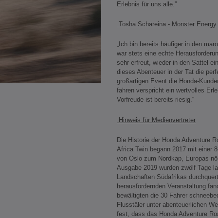
Erlebnis für uns alle.”
Tosha Schareina
- Monster Energy
„Ich bin bereits häufiger in den ma
war stets eine echte Herausforderun
sehr erfreut, wieder in den Sattel ei
dieses Abenteuer in der Tat die per
großartigen Event die Honda-Kunden
fahren verspricht ein wertvolles Erl
Vorfreude ist bereits riesig.“
Hinweis für Medienvertreter
Die Historie der Honda Adventure 
Africa Twin begann 2017 mit einer 
von Oslo zum Nordkap, Europas nör
Ausgabe 2019 wurden zwölf Tage l
Landschaften Südafrikas durchquert
herausfordernden Veranstaltung fand 
bewältigten die 30 Fahrer schneebe
Flusstäler unter abenteuerlichen We
fest, dass das Honda Adventure R