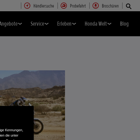
Händlersuche
Probefahrt
Broschüren
Angebote
Service
Erleben
Honda Welt
Blog
tige Kennungen,
en die unter