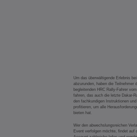
Um das überwältigende Erlebnis be
abzurunden, haben die Teilnehmer di
begleitenden HRC Rally-Fahrer vo
fahren, das auch die letzte Dakar-Ra
den fachkundigen Instruktionen und
profitieren, um alle Herausforderun
bieten hat.
Wer den abwechslungsreichen Verl
Event verfolgen möchte, findet auf 
Account zahlreiche Infos und regel