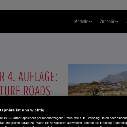
Modelle
Zubehör
R 4. AUFLAGE:
TURE ROADS-
atsphäre ist uns wichtig
ere
1015
Partner speichern personenbezogene Daten, wie z. B. Browsing-Daten oder eindeu
rät und greifen darauf zu . Wenn Sie Akzeptieren auswählen, können die Tracking-Technologi