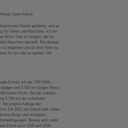
 Honda Team-Fahrer
rokkanischen Dünen gefahren; und es
g für Fahrer und Maschine. Ich bin
ner Africa Twin zu steigen, die für
fekte Maschine darstellt. Bei diesem
 zu begleiten und an ihrer Seite zu
ebnis für uns alle zu werden. Die
Roads-Events mit der CRF1000L
8-tägigen und 3.500 km langen Reise
dlichstem Punkt. Bei der zweiten
ang 3.700 km der schönsten
. Die jüngste Auflage der
im Juli 2022 auf Island statt; dabei
deckte Berge und entlegene
tterbedingungen. Bereits jetzt steht
oads-Event auch 2025 and 2026