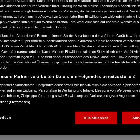
ere Partner verarbeiten Daten, um Folgendes bereitzustellen“ genannten Zwecke unterstütze
Alle ablehnen oder durch Widerruf Ihrer Einwilligung werden diese Technologien deaktiviert.
ind, erscheinen möglicherweise Inhalte und Anzeigen, die für Sie weniger relevant sind. Sie k
t erneut aufrufen, um Ihre Auswahl zu ändern oder Ihre Einwilligung zu widerrufen, indem Sie
gen verwalten unten auf der Webseite klicken. Ihre Wahl wirkt sich auf unsere/n Website aus
n finden Sie in unserer Datenschutzerklärung.
icken des „Akzeptieren“-Buttons stimmen Sie der Verarbeitung der auf Ihrem Gerät bzw. Ihre
n Daten wie z.B. persönlichen Identifikatoren oder IP-Adressen für die benannten Verarbei
n Honda Adventure Roads-Event in
TTDSG sowie Art. 6 Abs. 1 lit. a DSGVO zu. Beachten Sie, dass dabei auch eine Übermittlung
Geschäftspartner erfolgen kann. Mit Ihrer Einwilligung stimmen Sie zugleich gem. Art.49 Abs.1
n Übermittlungen zu. Es besteht dabei insbesondere das Risiko, dass Ihre Cookie-bezog
die Teilnehmer auf Honda CRF1100L
örden, zu Kontroll- und Überwachungszwecke, möglicherweise auch ohne Rechtsbehelfsmö
werden.
nsere Partner verarbeiten Daten, um Folgendes bereitzustellen:
; mit tollen Eindrücken auf
rausfordernden Wüsten-Abschnitten
enauer Standortdaten. Endgeräteeigenschaften zur Identifikation aktiv abfragen. Speichern 
ionen auf einem Endgerät. Personalisierte Werbung und Inhalte, Messung von Werbeleistung 
n Know-how und Tipps der
von Inhalten, Zielgruppenforschung sowie Entwicklung und Verbesserung von Angeboten.
ally-Profis
rtner (Lieferanten)
erlebnisreiche Event auf Instagram
zeigen
Alle ablehnen
Akz
Event wird 2025 and 2026
en Kontinenten