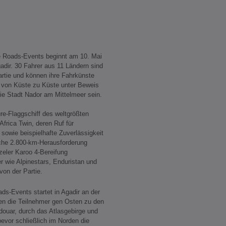
e Roads-Events beginnt am 10. Mai
adir. 30 Fahrer aus 11 Ländern sind
artie und können ihre Fahrkünste
 von Küste zu Küste unter Beweis
die Stadt Nador am Mittelmeer sein.
re-Flaggschiff des weltgrößten
frica Twin, deren Ruf für
 sowie beispielhafte Zuverlässigkeit
sche 2.800-km-Herausforderung
eler Karoo 4-Bereifung
r wie Alpinestars, Enduristan und
von der Partie.
s-Events startet in Agadir an der
en die Teilnehmer gen Osten zu den
uar, durch das Atlasgebirge und
vor schließlich im Norden die