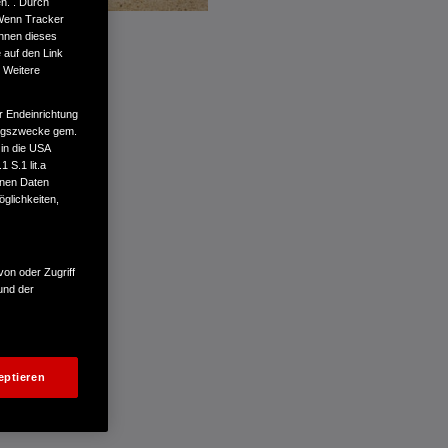
n. . Durch
 Wenn Tracker
önnen dieses
 auf den Link
. Weitere
r Endeinrichtung
tungszwecke gem.
 in die USA
 S.1 lit.a
enen Daten
glichkeiten,
von oder Zugriff
und der
eptieren