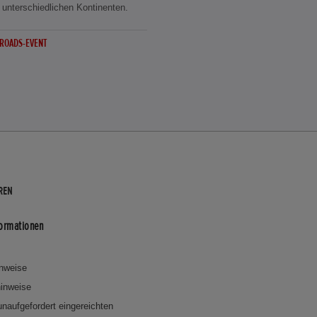
f unterschiedlichen Kontinenten.
 ROADS-EVENT
REN
formationen
inweise
inweise
 unaufgefordert eingereichten