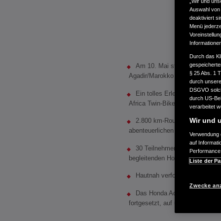
„Wir und uns
Auswahl von 
deaktiviert s
Menü jederzei
Voreinstellun
Informatione
Durch das Kl
gespeicherte
Am 10. Mai startet wieder ei
§ 25 Abs. 1 
Agadir/Marokko
durch unsere 
DSGVO solche
Ein tolles Erlebnis erwartet 
durch US-Beh
Africa Twin-Bikes
verarbeitet 
Wir und u
2.800 km-Route durch Marokko
abenteuerlichen Straßen und he
Verwendung g
auf Informat
30 Teilnehmer profitieren vo
Performance 
begleitenden Honda HRC Dakar R
Liste der Pa
Hautnah verfolgen lässt sich 
Zwecke an
Das Honda Adventure Roads-
fortgesetzt, auf unterschiedlich