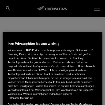
ZWEIRAD
Ihre Privatsphäre ist uns wichtig
BROCKMEYER GMBH
Wir und unsere
1015
Partner speichern personenbezogene Daten, wie z. B.
Browsing-Daten oder eindeutige Kennungen, auf Ihrem Gerät und greifen
darauf zu . Wenn Sie Akzeptieren auswählen, können die Tracking-
Technologien die unter „Wir und unsere Partner verarbeiten Daten, um
Folgendes bereitzustellen“ genannten Zwecke unterstützen. . Durch Auswahl
Lange Straße 19
,
32139
,
Spenge
von Alle ablehnen oder durch Widerruf Ihrer Einwilligung werden diese
Technologien deaktiviert. Wenn Tracker deaktiviert sind, erscheinen
möglicherweise Inhalte und Anzeigen, die für Sie weniger relevant sind. Sie
können dieses Menü jederzeit erneut aufrufen, um Ihre Auswahl zu ändern
oder Ihre Einwilligung zu widerrufen, indem Sie auf den Link Voreinstellungen
verwalten unten auf der Webseite klicken. Ihre Wahl wirkt sich auf unsere/n
Website aus. Weitere Informationen finden Sie in unserer
ROUTENPLANUNG
Datenschutzerklärung.
WEBSITE
Durch das Klicken des „Akzeptieren“-Buttons stimmen Sie der Verarbeitung