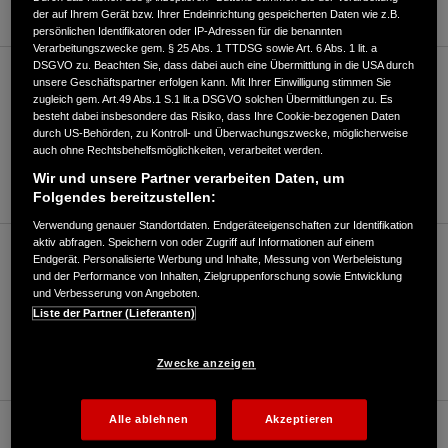
der auf Ihrem Gerät bzw. Ihrer Endeinrichtung gespeicherten Daten wie z.B.
persönlichen Identifikatoren oder IP-Adressen für die benannten
Verarbeitungszwecke gem. § 25 Abs. 1 TTDSG sowie Art. 6 Abs. 1 lit. a
DSGVO zu. Beachten Sie, dass dabei auch eine Übermittlung in die USA durch
Motorrad/Roller (bis 125ccm)
unsere Geschäftspartner erfolgen kann. Mit Ihrer Einwilligung stimmen Sie
zugleich gem. Art.49 Abs.1 S.1 lit.a DSGVO solchen Übermittlungen zu. Es
besteht dabei insbesondere das Risiko, dass Ihre Cookie-bezogenen Daten
durch US-Behörden, zu Kontroll- und Überwachungszwecke, möglicherweise
05225/1493
auch ohne Rechtsbehelfsmöglichkeiten, verarbeitet werden.
Wir und unsere Partner verarbeiten Daten, um
E-Mail
Folgendes bereitzustellen:
Verwendung genauer Standortdaten. Endgeräteeigenschaften zur Identifikation
aktiv abfragen. Speichern von oder Zugriff auf Informationen auf einem
Motorrad/Roller (über 125ccm)
Endgerät. Personalisierte Werbung und Inhalte, Messung von Werbeleistung
und der Performance von Inhalten, Zielgruppenforschung sowie Entwicklung
und Verbesserung von Angeboten.
Liste der Partner (Lieferanten)
05225/1493
E-Mail
Zwecke anzeigen
Alle ablehnen
Akzeptieren