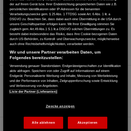
der auf Ihrem Gerät bzw. Ihrer Endeinrichtung gespeicherten Daten wie z.B.
persönlichen Identifikatoren oder IP-Adressen für die benannten
Verarbeitungszwecke gem. § 25 Abs. 1 TTDSG sowie Art. 6 Abs. 1 lit. a
DSGVO zu. Beachten Sie, dass dabei auch eine Übermittlung in die USA durch
Motorrad/Roller (bis 125ccm)
unsere Geschäftspartner erfolgen kann. Mit Ihrer Einwilligung stimmen Sie
zugleich gem. Art.49 Abs.1 S.1 lit.a DSGVO solchen Übermittlungen zu. Es
besteht dabei insbesondere das Risiko, dass Ihre Cookie-bezogenen Daten
durch US-Behörden, zu Kontroll- und Überwachungszwecke, möglicherweise
02171/33011-12
auch ohne Rechtsbehelfsmöglichkeiten, verarbeitet werden.
Wir und unsere Partner verarbeiten Daten, um
E-Mail
Folgendes bereitzustellen:
Verwendung genauer Standortdaten. Endgeräteeigenschaften zur Identifikation
aktiv abfragen. Speichern von oder Zugriff auf Informationen auf einem
Motorrad/Roller (über 125ccm)
Endgerät. Personalisierte Werbung und Inhalte, Messung von Werbeleistung
und der Performance von Inhalten, Zielgruppenforschung sowie Entwicklung
und Verbesserung von Angeboten.
Liste der Partner (Lieferanten)
02171/33011-12
E-Mail
Zwecke anzeigen
Alle ablehnen
Akzeptieren