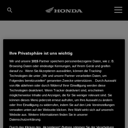
MOTORRADHAUS
Ihre Privatsphäre ist uns wichtig
GRANKE GMBH
Wir und unsere
1015
Partner speichern personenbezogene Daten, wie z. B.
Browsing-Daten oder eindeutige Kennungen, auf Ihrem Gerät und greifen
darauf zu . Wenn Sie Akzeptieren auswählen, können die Tracking-
Technologien die unter „Wir und unsere Partner verarbeiten Daten, um
Folgendes bereitzustellen“ genannten Zwecke unterstützen. . Durch Auswahl
Burscheider Str. 527
,
51381
,
Leverkusen
von Alle ablehnen oder durch Widerruf Ihrer Einwilligung werden diese
Technologien deaktiviert. Wenn Tracker deaktiviert sind, erscheinen
möglicherweise Inhalte und Anzeigen, die für Sie weniger relevant sind. Sie
können dieses Menü jederzeit erneut aufrufen, um Ihre Auswahl zu ändern
oder Ihre Einwilligung zu widerrufen, indem Sie auf den Link Voreinstellungen
verwalten unten auf der Webseite klicken. Ihre Wahl wirkt sich auf unsere/n
Website aus. Weitere Informationen finden Sie in unserer
ROUTENPLANUNG
Datenschutzerklärung.
WEBSITE
Durch das Klicken des „Akzeptieren“-Buttons stimmen Sie der Verarbeitung