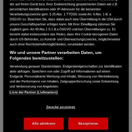
der auf Ihrem Gerät bzw. Ihrer Endeinrichtung gespeicherten Daten wie z.B.
persönlichen Identifikatoren oder IP-Adressen für die benannten
Verarbeitungszwecke gem. § 25 Abs. 1 TTDSG sowie Art. 6 Abs. 1 lit. a
DSGVO zu. Beachten Sie, dass dabei auch eine Übermittlung in die USA durch
Motorrad/Roller (bis 125ccm)
unsere Geschäftspartner erfolgen kann. Mit Ihrer Einwilligung stimmen Sie
zugleich gem. Art.49 Abs.1 S.1 lit.a DSGVO solchen Übermittlungen zu. Es
besteht dabei insbesondere das Risiko, dass Ihre Cookie-bezogenen Daten
durch US-Behörden, zu Kontroll- und Überwachungszwecke, möglicherweise
04531/86008
auch ohne Rechtsbehelfsmöglichkeiten, verarbeitet werden.
Wir und unsere Partner verarbeiten Daten, um
E-Mail
Folgendes bereitzustellen:
Verwendung genauer Standortdaten. Endgeräteeigenschaften zur Identifikation
aktiv abfragen. Speichern von oder Zugriff auf Informationen auf einem
Motorrad/Roller (über 125ccm)
Endgerät. Personalisierte Werbung und Inhalte, Messung von Werbeleistung
und der Performance von Inhalten, Zielgruppenforschung sowie Entwicklung
und Verbesserung von Angeboten.
Liste der Partner (Lieferanten)
04531/86008
E-Mail
Zwecke anzeigen
Alle ablehnen
Akzeptieren