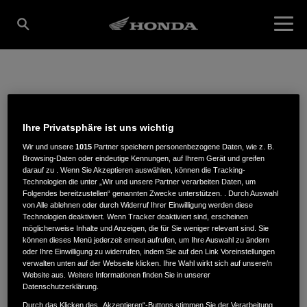
MOTOR FORUM
Ihre Privatsphäre ist uns wichtig
GMBH
Wir und unsere
1015
Partner speichern personenbezogene Daten, wie z. B.
Browsing-Daten oder eindeutige Kennungen, auf Ihrem Gerät und greifen
darauf zu . Wenn Sie Akzeptieren auswählen, können die Tracking-
Technologien die unter „Wir und unsere Partner verarbeiten Daten, um
Folgendes bereitzustellen“ genannten Zwecke unterstützen. . Durch Auswahl
Industriestraße 31
,
23843
,
Bad Oldesloe
von Alle ablehnen oder durch Widerruf Ihrer Einwilligung werden diese
Technologien deaktiviert. Wenn Tracker deaktiviert sind, erscheinen
möglicherweise Inhalte und Anzeigen, die für Sie weniger relevant sind. Sie
können dieses Menü jederzeit erneut aufrufen, um Ihre Auswahl zu ändern
oder Ihre Einwilligung zu widerrufen, indem Sie auf den Link Voreinstellungen
verwalten unten auf der Webseite klicken. Ihre Wahl wirkt sich auf unsere/n
Website aus. Weitere Informationen finden Sie in unserer
ROUTENPLANUNG
Datenschutzerklärung.
WEBSITE
Durch das Klicken des „Akzeptieren“-Buttons stimmen Sie der Verarbeitung