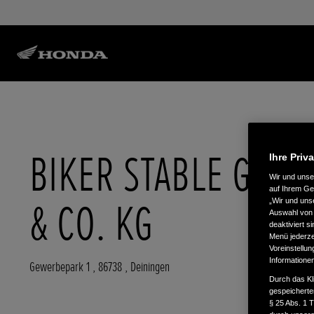
BIKER STABLE GMB
Ihre Priv
Wir und uns
auf Ihrem Ge
& CO. KG
„Wir und uns
Auswahl von 
deaktiviert s
Menü jederzei
Voreinstellun
Informatione
Gewerbepark 1
,
86738
,
Deiningen
Durch das Kl
gespeicherte
§ 25 Abs. 1 