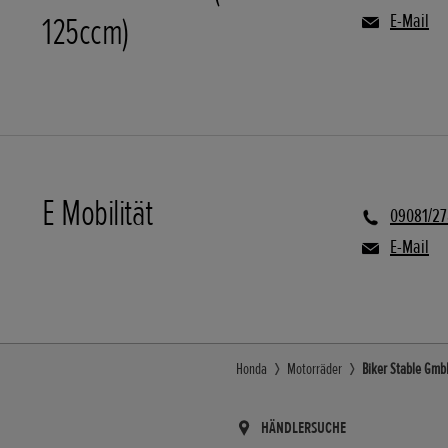
125ccm)
E-Mail
E Mobilität
09081/2
E-Mail
Honda
Motorräder
Biker Stable Gmb
HÄNDLERSUCHE