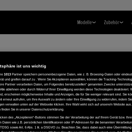
Modelle
Zubehör
H
atsphäre ist uns wichtig
ere
1013
Partner speichern personenbezogene Daten, wie z. B. Browsing-Daten oder eindeu
rät und greifen darauf zu . Wenn Sie Akzeptieren auswählen, können die Tracking-Technologi
ere Partner verarbeiten Daten, um Folgendes bereitzustellen“ genannten Zwecke unterstütze
Alle ablehnen oder durch Widerruf Ihrer Einwilligung werden diese Technologien deaktiviert.
ind, erscheinen möglicherweise Inhalte und Anzeigen, die für Sie weniger relevant sind. Sie k
t erneut aufrufen, um Ihre Auswahl zu ändern oder Ihre Einwilligung zu widerrufen, indem Sie
gen verwalten unten auf der Webseite klicken. Ihre Wahl wirkt sich auf unsere/n Website aus
n finden Sie in unserer Datenschutzerklärung.
icken des „Akzeptieren“-Buttons stimmen Sie der Verarbeitung der auf Ihrem Gerät bzw. Ihre
n Daten wie z.B. persönlichen Identifikatoren oder IP-Adressen für die benannten Verarbei
TTDSG sowie Art. 6 Abs. 1 lit. a DSGVO zu. Beachten Sie, dass dabei auch eine Übermittlung