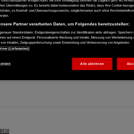
Geschäftspartner erfolgen kann. Mit Ihrer Einwilligung stimmen Sie zugleich gem. Art.49 Abs.1
n Übermittlungen zu. Es besteht dabei insbesondere das Risiko, dass Ihre Cookie-bezog
örden, zu Kontroll- und Überwachungszwecke, möglicherweise auch ohne Rechtsbehelfsmö
werden.
nsere Partner verarbeiten Daten, um Folgendes bereitzustellen:
enauer Standortdaten. Endgeräteeigenschaften zur Identifikation aktiv abfragen. Speichern 
ionen auf einem Endgerät. Personalisierte Werbung und Inhalte, Messung von Werbeleistung 
von Inhalten, Zielgruppenforschung sowie Entwicklung und Verbesserung von Angeboten.
rtner (Lieferanten)
78930
zeigen
Alle ablehnen
Akz
78930