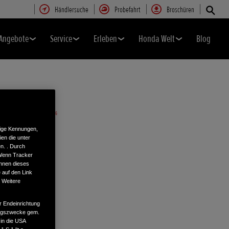
Händlersuche
Probefahrt
Broschüren
Angebote
Service
Erleben
Honda Welt
Blog
tige Kennungen,
en die unter
n. . Durch
 Wenn Tracker
önnen dieses
 auf den Link
. Weitere
r Endeinrichtung
tungszwecke gem.
 in die USA