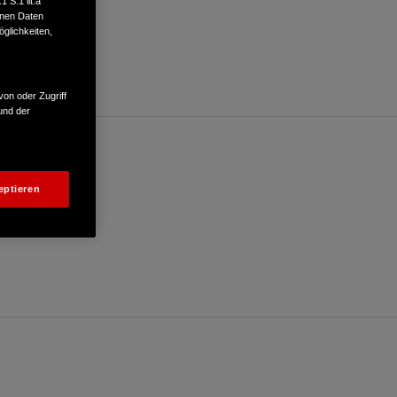
 S.1 lit.a
enen Daten
glichkeiten,
von oder Zugriff
und der
eptieren