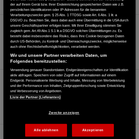
der auf Ihrem Gerät bzw. Ihrer Endeinrichtung gespeicherten Daten wie z.B.
persönlichen Identifikatoren oder IP-Adressen für die benannten
Verarbeitungszwecke gem. § 25 Abs. 1 TTDSG sowie Art. 6 Abs. 1 lit. a
DSGVO zu. Beachten Sie, dass dabei auch eine Übermittlung in die USA durch
Motorrad/Roller (bis 125ccm)
unsere Geschäftspartner erfolgen kann. Mit Ihrer Einwilligung stimmen Sie
zugleich gem. Art.49 Abs.1 S.1 lit.a DSGVO solchen Übermittlungen zu. Es
besteht dabei insbesondere das Risiko, dass Ihre Cookie-bezogenen Daten
durch US-Behörden, zu Kontroll- und Überwachungszwecke, möglicherweise
07741/680312
auch ohne Rechtsbehelfsmöglichkeiten, verarbeitet werden.
Wir und unsere Partner verarbeiten Daten, um
E-Mail
Folgendes bereitzustellen:
Verwendung genauer Standortdaten. Endgeräteeigenschaften zur Identifikation
aktiv abfragen. Speichern von oder Zugriff auf Informationen auf einem
Motorrad/Roller (über 125ccm)
Endgerät. Personalisierte Werbung und Inhalte, Messung von Werbeleistung
und der Performance von Inhalten, Zielgruppenforschung sowie Entwicklung
und Verbesserung von Angeboten.
Liste der Partner (Lieferanten)
07741/680312
E-Mail
Zwecke anzeigen
Alle ablehnen
Akzeptieren