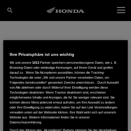
AUTOHAUS WASER
Ihre Privatsphäre ist uns wichtig
GMBH
Wir und unsere
1013
Partner speichern personenbezogene Daten, wie z. B.
Browsing-Daten oder eindeutige Kennungen, auf Ihrem Gerät und greifen
darauf zu . Wenn Sie Akzeptieren auswählen, können die Tracking-
Technologien die unter „Wir und unsere Partner verarbeiten Daten, um
Folgendes bereitzustellen“ genannten Zwecke unterstützen. . Durch Auswahl
Industriestraße 4
,
79761
,
Waldshut-Tiengen
von Alle ablehnen oder durch Widerruf Ihrer Einwilligung werden diese
Technologien deaktiviert. Wenn Tracker deaktiviert sind, erscheinen
möglicherweise Inhalte und Anzeigen, die für Sie weniger relevant sind. Sie
können dieses Menü jederzeit erneut aufrufen, um Ihre Auswahl zu ändern
oder Ihre Einwilligung zu widerrufen, indem Sie auf den Link Voreinstellungen
verwalten unten auf der Webseite klicken. Ihre Wahl wirkt sich auf unsere/n
Website aus. Weitere Informationen finden Sie in unserer
ROUTENPLANUNG
Datenschutzerklärung.
WEBSITE
Durch das Klicken des „Akzeptieren“-Buttons stimmen Sie der Verarbeitung