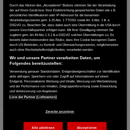
Durch das Klicken des „Akzeptieren“-Buttons stimmen Sie der Verarbeitung
der auf Ihrem Gerät bzw. Ihrer Endeinrichtung gespeicherten Daten wie z.B.
persönlichen Identifikatoren oder IP-Adressen für die benannten
Verarbeitungszwecke gem. § 25 Abs. 1 TTDSG sowie Art. 6 Abs. 1 lit. a
DSGVO zu. Beachten Sie, dass dabei auch eine Übermittlung in die USA durch
ROUTENPLANUNG
unsere Geschäftspartner erfolgen kann. Mit Ihrer Einwilligung stimmen Sie
zugleich gem. Art.49 Abs.1 S.1 lit.a DSGVO solchen Übermittlungen zu. Es
WEBSITE
besteht dabei insbesondere das Risiko, dass Ihre Cookie-bezogenen Daten
durch US-Behörden, zu Kontroll- und Überwachungszwecke, möglicherweise
auch ohne Rechtsbehelfsmöglichkeiten, verarbeitet werden.
Wir und unsere Partner verarbeiten Daten, um
Folgendes bereitzustellen:
Motorrad/Roller (bis 125ccm)
Verwendung genauer Standortdaten. Endgeräteeigenschaften zur Identifikation
aktiv abfragen. Speichern von oder Zugriff auf Informationen auf einem
Endgerät. Personalisierte Werbung und Inhalte, Messung von Werbeleistung
06190/989570
und der Performance von Inhalten, Zielgruppenforschung sowie Entwicklung
und Verbesserung von Angeboten.
E-Mail
Liste der Partner (Lieferanten)
Zwecke anzeigen
Motorrad/Roller (über 125ccm)
Alle ablehnen
Akzeptieren