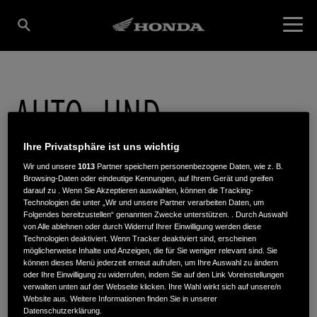
AUTO- UND
MOTORRAD ZENTRUM
Ihre Privatsphäre ist uns wichtig
Wir und unsere
1013
Partner speichern personenbezogene Daten, wie z. B.
Browsing-Daten oder eindeutige Kennungen, auf Ihrem Gerät und greifen
darauf zu . Wenn Sie Akzeptieren auswählen, können die Tracking-
WOLLSTADT GMBH &
Technologien die unter „Wir und unsere Partner verarbeiten Daten, um
Folgendes bereitzustellen“ genannten Zwecke unterstützen. . Durch Auswahl
von Alle ablehnen oder durch Widerruf Ihrer Einwilligung werden diese
Technologien deaktiviert. Wenn Tracker deaktiviert sind, erscheinen
CO. KG
möglicherweise Inhalte und Anzeigen, die für Sie weniger relevant sind. Sie
können dieses Menü jederzeit erneut aufrufen, um Ihre Auswahl zu ändern
oder Ihre Einwilligung zu widerrufen, indem Sie auf den Link Voreinstellungen
verwalten unten auf der Webseite klicken. Ihre Wahl wirkt sich auf unsere/n
Website aus. Weitere Informationen finden Sie in unserer
Schulstraße 41
,
65795
,
Hattersheim
Datenschutzerklärung.