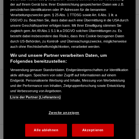
der auf Ihrem Gerät bzw. Ihrer Endeinrichtung gespeicherten Daten wie z.B.
persönlichen Identifikatoren oder IP-Adressen für die benannten
Verarbeitungszwecke gem. § 25 Abs. 1 TTDSG sowie Art. 6 Abs. 1 lit. a
DSGVO zu. Beachten Sie, dass dabei auch eine Übermittlung in die USA durch
Motorrad/Roller (bis 125ccm)
unsere Geschäftspartner erfolgen kann. Mit Ihrer Einwilligung stimmen Sie
zugleich gem. Art.49 Abs.1 S.1 lit.a DSGVO solchen Übermittlungen zu. Es
besteht dabei insbesondere das Risiko, dass Ihre Cookie-bezogenen Daten
durch US-Behörden, zu Kontroll- und Überwachungszwecke, möglicherweise
09363/99188
auch ohne Rechtsbehelfsmöglichkeiten, verarbeitet werden.
Wir und unsere Partner verarbeiten Daten, um
E-Mail
Folgendes bereitzustellen:
Verwendung genauer Standortdaten. Endgeräteeigenschaften zur Identifikation
aktiv abfragen. Speichern von oder Zugriff auf Informationen auf einem
Motorrad/Roller (über 125ccm)
Endgerät. Personalisierte Werbung und Inhalte, Messung von Werbeleistung
und der Performance von Inhalten, Zielgruppenforschung sowie Entwicklung
und Verbesserung von Angeboten.
Liste der Partner (Lieferanten)
09363/99188
E-Mail
Zwecke anzeigen
Alle ablehnen
Akzeptieren