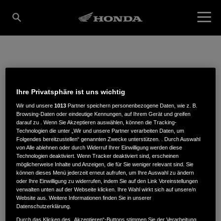
ALBERT
Ihre Privatsphäre ist uns wichtig
ZWEIRADCENTER E.K.
Wir und unsere
1013
Partner speichern personenbezogene Daten, wie z. B.
Browsing-Daten oder eindeutige Kennungen, auf Ihrem Gerät und greifen
darauf zu . Wenn Sie Akzeptieren auswählen, können die Tracking-
Technologien die unter „Wir und unsere Partner verarbeiten Daten, um
Folgendes bereitzustellen“ genannten Zwecke unterstützen. . Durch Auswahl
Julius-Echter Strasse 43
,
97450
,
Arnstein
von Alle ablehnen oder durch Widerruf Ihrer Einwilligung werden diese
Technologien deaktiviert. Wenn Tracker deaktiviert sind, erscheinen
möglicherweise Inhalte und Anzeigen, die für Sie weniger relevant sind. Sie
können dieses Menü jederzeit erneut aufrufen, um Ihre Auswahl zu ändern
oder Ihre Einwilligung zu widerrufen, indem Sie auf den Link Voreinstellungen
verwalten unten auf der Webseite klicken. Ihre Wahl wirkt sich auf unsere/n
Website aus. Weitere Informationen finden Sie in unserer
ROUTENPLANUNG
Datenschutzerklärung.
WEBSITE
Durch das Klicken des „Akzeptieren“-Buttons stimmen Sie der Verarbeitung