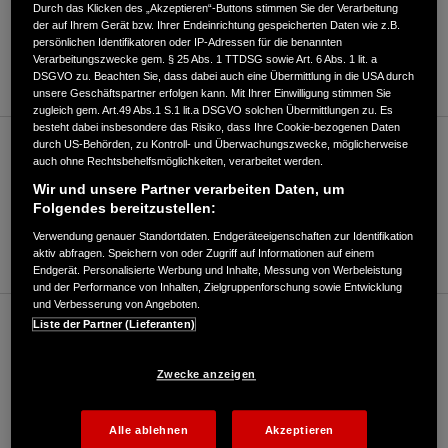
Durch das Klicken des „Akzeptieren“-Buttons stimmen Sie der Verarbeitung
der auf Ihrem Gerät bzw. Ihrer Endeinrichtung gespeicherten Daten wie z.B.
ROUTENPLANUNG
persönlichen Identifikatoren oder IP-Adressen für die benannten
Verarbeitungszwecke gem. § 25 Abs. 1 TTDSG sowie Art. 6 Abs. 1 lit. a
WEBSITE
DSGVO zu. Beachten Sie, dass dabei auch eine Übermittlung in die USA durch
unsere Geschäftspartner erfolgen kann. Mit Ihrer Einwilligung stimmen Sie
zugleich gem. Art.49 Abs.1 S.1 lit.a DSGVO solchen Übermittlungen zu. Es
besteht dabei insbesondere das Risiko, dass Ihre Cookie-bezogenen Daten
durch US-Behörden, zu Kontroll- und Überwachungszwecke, möglicherweise
Motorrad/Roller (bis 125ccm)
auch ohne Rechtsbehelfsmöglichkeiten, verarbeitet werden.
Wir und unsere Partner verarbeiten Daten, um
Folgendes bereitzustellen:
05474/20470
Verwendung genauer Standortdaten. Endgeräteeigenschaften zur Identifikation
E-Mail
aktiv abfragen. Speichern von oder Zugriff auf Informationen auf einem
Endgerät. Personalisierte Werbung und Inhalte, Messung von Werbeleistung
und der Performance von Inhalten, Zielgruppenforschung sowie Entwicklung
und Verbesserung von Angeboten.
Liste der Partner (Lieferanten)
Motorrad/Roller (über 125ccm)
Zwecke anzeigen
05474/20470
E-Mail
Alle ablehnen
Akzeptieren