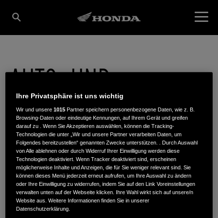
AUTO- UND
Ihre Privatsphäre ist uns wichtig
MOTORRADHAUS
Wir und unsere
1015
Partner speichern personenbezogene Daten, wie z. B.
Browsing-Daten oder eindeutige Kennungen, auf Ihrem Gerät und greifen
darauf zu . Wenn Sie Akzeptieren auswählen, können die Tracking-
BORCHARDT GMBH
Technologien die unter „Wir und unsere Partner verarbeiten Daten, um
Folgendes bereitzustellen“ genannten Zwecke unterstützen. . Durch Auswahl
von Alle ablehnen oder durch Widerruf Ihrer Einwilligung werden diese
Technologien deaktiviert. Wenn Tracker deaktiviert sind, erscheinen
möglicherweise Inhalte und Anzeigen, die für Sie weniger relevant sind. Sie
können dieses Menü jederzeit erneut aufrufen, um Ihre Auswahl zu ändern
Dielinger Str. 1
,
32351
,
Stemwede
oder Ihre Einwilligung zu widerrufen, indem Sie auf den Link Voreinstellungen
verwalten unten auf der Webseite klicken. Ihre Wahl wirkt sich auf unsere/n
Website aus. Weitere Informationen finden Sie in unserer
Datenschutzerklärung.