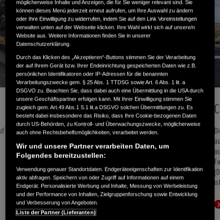
möglicherweise Inhalte und Anzeigen, die für Sie weniger relevant sind. Sie
können dieses Menü jederzeit erneut aufrufen, um Ihre Auswahl zu ändern
oder Ihre Einwilligung zu widerrufen, indem Sie auf den Link Voreinstellungen
verwalten unten auf der Webseite klicken. Ihre Wahl wirkt sich auf unsere/n
Website aus. Weitere Informationen finden Sie in unserer
Datenschutzerklärung.
Durch das Klicken des „Akzeptieren“-Buttons stimmen Sie der Verarbeitung
der auf Ihrem Gerät bzw. Ihrer Endeinrichtung gespeicherten Daten wie z.B.
persönlichen Identifikatoren oder IP-Adressen für die benannten
Verarbeitungszwecke gem. § 25 Abs. 1 TTDSG sowie Art. 6 Abs. 1 lit. a
DSGVO zu. Beachten Sie, dass dabei auch eine Übermittlung in die USA durch
unsere Geschäftspartner erfolgen kann. Mit Ihrer Einwilligung stimmen Sie
CRF1100L Africa Twin
C
zugleich gem. Art.49 Abs.1 S.1 lit.a DSGVO solchen Übermittlungen zu. Es
besteht dabei insbesondere das Risiko, dass Ihre Cookie-bezogenen Daten
durch US-Behörden, zu Kontroll- und Überwachungszwecke, möglicherweise
uf
Maximale Leistung in jedem Gelände. Mit dem langen Federweg, dem
Di
auch ohne Rechtsbehelfsmöglichkeiten, verarbeitet werden.
leistungsstarken Zweizylindermotor und fortschrittlicher Technologie ist
au
Wir und unsere Partner verarbeiten Daten, um
die Africa Twin genau das richtige Bike für dein nächstes Offroad-
a
Folgendes bereitzustellen:
Abenteuer.
F
Verwendung genauer Standortdaten. Endgeräteeigenschaften zur Identifikation
(D
aktiv abfragen. Speichern von oder Zugriff auf Informationen auf einem
is
MEHR ERFAHREN
Endgerät. Personalisierte Werbung und Inhalte, Messung von Werbeleistung
und der Performance von Inhalten, Zielgruppenforschung sowie Entwicklung
und Verbesserung von Angeboten.
Liste der Partner (Lieferanten)