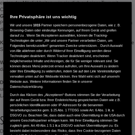
einige der Möglichkeiten, wie sie dich auf einer Tour mit
Campingstopps unterstützen können:
Großzügiger Stauraum.
Zubehör wie Tankrucksäcke,
Ihre Privatsphäre ist uns wichtig
Packtaschen, Topboxen und wasserdichte Rucksäcke können
Wir und unsere
1015
Partner speichern personenbezogene Daten, wie z. B.
die Mitnahme von Gepäck ein wenig einfacher machen.
Browsing-Daten oder eindeutige Kennungen, auf Ihrem Gerät und greifen
darauf zu . Wenn Sie Akzeptieren auswählen, können die Tracking-
Technologien die unter „Wir und unsere Partner verarbeiten Daten, um
Komfort für längere Fahrten.
Komfortsitze, wie ergonomische
Folgendes bereitzustellen“ genannten Zwecke unterstützen. . Durch Auswahl
Sitze und Rückenlehnen
von Alle ablehnen oder durch Widerruf Ihrer Einwilligung werden diese
Technologien deaktiviert. Wenn Tracker deaktiviert sind, erscheinen
möglicherweise Inhalte und Anzeigen, die für Sie weniger relevant sind. Sie
Wendigkeit.
Motorräder sind kleiner und leichter als Autos,
können dieses Menü jederzeit erneut aufrufen, um Ihre Auswahl zu ändern
daher kannst du dich viel leichter fortbewegen.
oder Ihre Einwilligung zu widerrufen, indem Sie auf den Link Voreinstellungen
verwalten unten auf der Webseite klicken. Ihre Wahl wirkt sich auf unsere/n
Website aus. Weitere Informationen finden Sie in unserer
Das Gefühl von Freiheit.
Wenn du unter freiem Himmel
Datenschutzerklärung.
unterwegs bist, fühlst du dich den atemberaubenden
Durch das Klicken des „Akzeptieren“-Buttons stimmen Sie der Verarbeitung
Landschaften, die du durchquerst, vielleicht näher.
der auf Ihrem Gerät bzw. Ihrer Endeinrichtung gespeicherten Daten wie z.B.
persönlichen Identifikatoren oder IP-Adressen für die benannten
Verarbeitungszwecke gem. § 25 Abs. 1 TTDSG sowie Art. 6 Abs. 1 lit. a
Spanien
DSGVO zu. Beachten Sie, dass dabei auch eine Übermittlung in die USA durch
unsere Geschäftspartner erfolgen kann. Mit Ihrer Einwilligung stimmen Sie
zugleich gem. Art.49 Abs.1 S.1 lit.a DSGVO solchen Übermittlungen zu. Es
Du denkst, in Spanien geht es nur um Paella und
besteht dabei insbesondere das Risiko, dass Ihre Cookie-bezogenen Daten