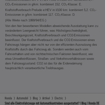
CO₂-Emissionen in g/km: kombiniert 152. CO₂-Klasse: E.
Kraftstoffverbrauch Prelude e:HEV in l/100 km: kombiniert 5,2. CO₂-
Emissionen in g/km: kombiniert 117. CO₂-Klasse: D.
(Alle Werte nach 1999/94/EG.)
Von den hier beworbenen Modellen abweichende Ausstattung kann zu
verändertem Leergewicht führen, was Höchstgeschwindigkeit,
Beschleunigungszeit, Kraftstoffverbrauch und CO2-Emissionen
beeinflusst. Der Kraftstoffverbrauch und die CO2-Emissionen eines
Fahrzeugs hängen aber nicht nur von der effizienten Ausnutzung des
Kraftstoffs durch das Fahrzeug ab. Sondern werden auch vom
Fahrverhalten und von nichttechnischen Faktoren beeinflusst, wie
etwa Umwelteinflüssen, Straßen- und Verkehrsverhältnissen sowie
dem Fahrzeugzustand. CO2 ist das für die Erderwärmung
hauptsächlich verantwortliche Treibhausgas.
Honda
Automobil
Blog
Artikel
Electric
Sind alle Elektrofahrzeuge mit Automatikantrieben ausgestattet? | Blog | Honda DE