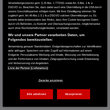
Verarbeitungszwecke gem. § 25 Abs. 1 TTDSG sowie Art. 6 Abs. 1 lit. a
Rückwärtsgang
DSGVO zu. Beachten Sie, dass dabei auch eine Übermittlung in die USA durch
unsere Geschäftspartner erfolgen kann. Mit Ihrer Einwilligung stimmen Sie
zugleich gem. Art.49 Abs.1 S.1 lit.a DSGVO solchen Übermittlungen zu. Es
Gibt es Elektroautos mit einem Schaltgetriebe
besteht dabei insbesondere das Risiko, dass Ihre Cookie-bezogenen Daten
durch US-Behörden, zu Kontroll- und Überwachungszwecke, möglicherweise
auch ohne Rechtsbehelfsmöglichkeiten, verarbeitet werden.
Wie funktioniert die Kraftübertragung bei
Wir und unsere Partner verarbeiten Daten, um
Elektrofahrzeugen?
Folgendes bereitzustellen:
Verwendung genauer Standortdaten. Endgeräteeigenschaften zur Identifikation
Gibt es bei Hybridfahrzeugen Gänge?
aktiv abfragen. Speichern von oder Zugriff auf Informationen auf einem
Endgerät. Personalisierte Werbung und Inhalte, Messung von Werbeleistung
und der Performance von Inhalten, Zielgruppenforschung sowie Entwicklung
Häufig gestellte Fragen: E-Autos und Schaltung
und Verbesserung von Angeboten.
Liste der Partner (Lieferanten)
Zwecke anzeigen
Getriebe für Elektroautos: Gibt es
Alle ablehnen
Akzeptieren
bei Elektroautos Gänge?