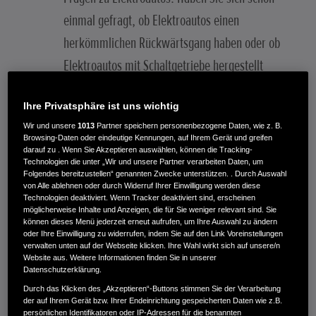
einmal gefragt, ob Elektroautos einen
herkömmlichen Rückwärtsgang haben oder ob
Elektroautos mit Schaltgetriebe hergestellt
werden? Dann sind Sie hier genau richtig.
Ihre Privatsphäre ist uns wichtig
Wir und unsere
1013
Partner speichern personenbezogene Daten, wie z. B.
Browsing-Daten oder eindeutige Kennungen, auf Ihrem Gerät und greifen
ZURÜCK ZUM BLOG
darauf zu . Wenn Sie Akzeptieren auswählen, können die Tracking-
Technologien die unter „Wir und unsere Partner verarbeiten Daten, um
Folgendes bereitzustellen“ genannten Zwecke unterstützen. . Durch Auswahl
von Alle ablehnen oder durch Widerruf Ihrer Einwilligung werden diese
Technologien deaktiviert. Wenn Tracker deaktiviert sind, erscheinen
möglicherweise Inhalte und Anzeigen, die für Sie weniger relevant sind. Sie
können dieses Menü jederzeit erneut aufrufen, um Ihre Auswahl zu ändern
Inhalt dieses Artikels
oder Ihre Einwilligung zu widerrufen, indem Sie auf den Link Voreinstellungen
verwalten unten auf der Webseite klicken. Ihre Wahl wirkt sich auf unsere/n
Website aus. Weitere Informationen finden Sie in unserer
Getriebe für Elektroautos: Gibt es Gänge?
Datenschutzerklärung.
Durch das Klicken des „Akzeptieren“-Buttons stimmen Sie der Verarbeitung
der auf Ihrem Gerät bzw. Ihrer Endeinrichtung gespeicherten Daten wie z.B.
E-Auto Schaltung: Haben Elektrofahrzeuge einen
persönlichen Identifikatoren oder IP-Adressen für die benannten