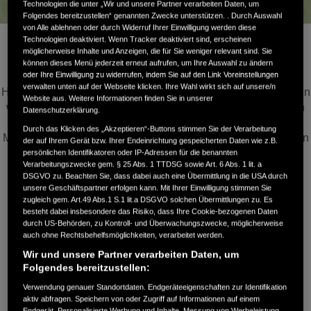
Technologien die unter „Wir und unsere Partner verarbeiten Daten, um
Folgendes bereitzustellen“ genannten Zwecke unterstützen. . Durch Auswahl
von Alle ablehnen oder durch Widerruf Ihrer Einwilligung werden diese
Hondas Vision für 2030
Technologien deaktiviert. Wenn Tracker deaktiviert sind, erscheinen
möglicherweise Inhalte und Anzeigen, die für Sie weniger relevant sind. Sie
können dieses Menü jederzeit erneut aufrufen, um Ihre Auswahl zu ändern
oder Ihre Einwilligung zu widerrufen, indem Sie auf den Link Voreinstellungen
verwalten unten auf der Webseite klicken. Ihre Wahl wirkt sich auf unsere/n
Hondas globale Vision für 2030 beschreibt das Ziel, Menschen
Website aus. Weitere Informationen finden Sie in unserer
weltweit dabei zu helfen, ihr Potenzial voll auszuschöpfen. In
Datenschutzerklärung.
Europa unterstützt diese Vision unsere Anstrengungen, die
Durch das Klicken des „Akzeptieren“-Buttons stimmen Sie der Verarbeitung
Mobilität weiterzuentwickeln, auf sich wandelnde Erwartungen
der auf Ihrem Gerät bzw. Ihrer Endeinrichtung gespeicherten Daten wie z.B.
der Kunden und der Gesellschaft zu reagieren und zur
persönlichen Identifikatoren oder IP-Adressen für die benannten
Verarbeitungszwecke gem. § 25 Abs. 1 TTDSG sowie Art. 6 Abs. 1 lit. a
Verwirklichung einer kohlenstoffärmeren Gesellschaft
DSGVO zu. Beachten Sie, dass dabei auch eine Übermittlung in die USA durch
beizutragen.
unsere Geschäftspartner erfolgen kann. Mit Ihrer Einwilligung stimmen Sie
zugleich gem. Art.49 Abs.1 S.1 lit.a DSGVO solchen Übermittlungen zu. Es
besteht dabei insbesondere das Risiko, dass Ihre Cookie-bezogenen Daten
Im Mittelpunkt dieser Vision steht Honda´s Engagement,
durch US-Behörden, zu Kontroll- und Überwachungszwecke, möglicherweise
hochwertige Produkte und Services anzubieten, die den
auch ohne Rechtsbehelfsmöglichkeiten, verarbeitet werden.
vielfältigen individuellen Bedürfnissen gerecht werden und
Wir und unsere Partner verarbeiten Daten, um
gleichzeitig den Fortschritt in den Bereichen
Folgendes bereitzustellen:
Umweltverantwortung, Sicherheit und sozialer Beitrag zu
Verwendung genauer Standortdaten. Endgeräteeigenschaften zur Identifikation
fördern.
aktiv abfragen. Speichern von oder Zugriff auf Informationen auf einem
Endgerät. Personalisierte Werbung und Inhalte, Messung von Werbeleistung