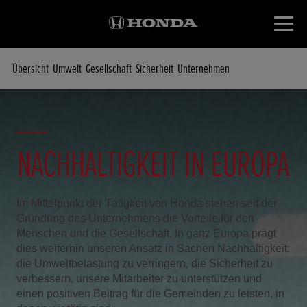
Übersicht
Umwelt
Gesellschaft
Sicherheit
Unternehmen
NACHHALTIGKEIT IN EUROPA
Im Mittelpunkt der Tätigkeit von Honda stehen seit der
Gründung des Unternehmens die Vorteile für den
Menschen und die Gesellschaft. In ganz Europa prägt
dies weiterhin unseren Ansatz in Sachen Nachhaltigkeit:
die Umweltbelastung zu verringern, die Sicherheit zu
verbessern, unsere Mitarbeiter zu unterstützen und
einen positiven Beitrag für die Gemeinden zu leisten, in