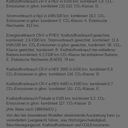
Kraftstoffverbrauch ZR-V e:HEV in l/100 km: kombiniert 5,8. CO₂-
Emissionen in g/km: kombiniert 131-132. CO₂-Klasse: D.
Stromverbrauch e:Ny1 in kWh/100 km: kombiniert 18,2. CO₂-
Emissionen in g/km: kombiniert 0. CO₂-Klasse: A. Elektrische
Reichweite: 412 km.
Energieverbrauch CR-V e:PHEV: Kraftstoffverbrauch gewichtet,
kombiniert: 2,6 l/100 km. Stromverbrauch gewichtet, kombiniert: 11,6
kWh/100 km. CO₂-Emissionen in g/km gewichtet, kombiniert: 59. CO₂-
Klasse gewichtet, kombiniert: B. Kraftstoffverbrauch bei entladener
Batterie kombiniert: 6,2 l/100 km.CO₂-Klasse bei entladener Batterie:
E. Elektrische Reichweite (EAER): 78 km.
Kraftstoffverbrauch CR-V e:HEV 2WD in l/100 km: kombiniert 5,9.
CO₂-Emissionen in g/km: kombiniert 134. CO₂-Klasse: D.
Kraftstoffverbrauch CR-V e:HEV AWD in l/100 km: kombiniert 6,7.
CO₂-Emissionen in g/km: kombiniert 151. CO₂-Klasse: E.
Kraftstoffverbrauch Prelude in l/100 km: kombiniert 5,2. CO₂-
Emissionen in g/km: kombiniert 117. CO₂-Klasse: D.
(Alle Werte nach 1999/94/EG.)
Von den hier beworbenen Modellen abweichende Ausstattung kann zu
verändertem Leergewicht führen, was Höchstgeschwindigkeit,
Beschleunigungszeit, Kraftstoffverbrauch und CO2-Emissionen