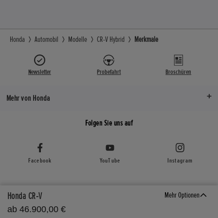
Honda
Automobil
Modelle
CR-V Hybrid
Merkmale
Newsletter
Probefahrt
Broschüren
Mehr von Honda
Folgen Sie uns auf
Facebook
YouTube
Instagram
Impressum
Rechtliche Hinweise
Datenschutzhinweise
Honda CR-V
Mehr Optionen
Richtlinie zu unaufgefordert eingereichten Vorschlägen
ab 46.900,00 €
Erklärung zur Barrierefreiheit
Cookie Settings