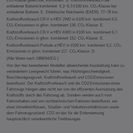
CO₂-Klasse gewichtet, kombiniert: B. Kraftstoffverbrauch bei
entladener Batterie kombiniert: 6,2−6,3 l/100 km. CO₂-Klasse bei
entladener Batterie: E. Elektrische Reichweite (EAER): 77−78 km.
Kraftstoffverbrauch CR-V e:HEV 2WD in l/100 km: kombiniert 6,0.
CO₂-Emissionen in g/km: kombiniert 136. CO₂-Klasse: E.
Kraftstoffverbrauch CR-V e:HEV AWD in l/100 km: kombiniert 6,7.
CO₂-Emissionen in g/km: kombiniert 152. CO₂-Klasse: E.
Kraftstoffverbrauch Prelude e:HEV in l/100 km: kombiniert 5,2. CO₂-
Emissionen in g/km: kombiniert 117. CO₂-Klasse: D.
(Alle Werte nach 1999/94/EG.)
Von den hier beworbenen Modellen abweichende Ausstattung kann zu
verändertem Leergewicht führen, was Höchstgeschwindigkeit,
Beschleunigungszeit, Kraftstoffverbrauch und CO2-Emissionen
beeinflusst. Der Kraftstoffverbrauch und die CO2-Emissionen eines
Fahrzeugs hängen aber nicht nur von der effizienten Ausnutzung des
Kraftstoffs durch das Fahrzeug ab. Sondern werden auch vom
Fahrverhalten und von nichttechnischen Faktoren beeinflusst, wie
etwa Umwelteinflüssen, Straßen- und Verkehrsverhältnissen sowie
dem Fahrzeugzustand. CO2 ist das für die Erderwärmung
hauptsächlich verantwortliche Treibhausgas.