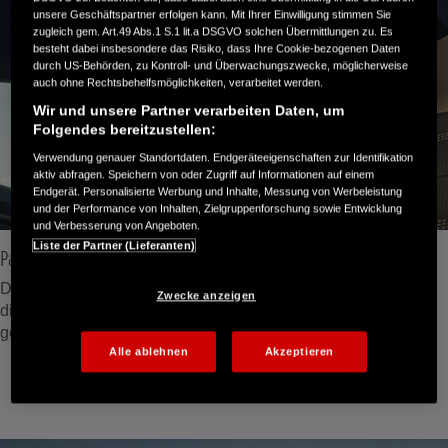
unsere Geschäftspartner erfolgen kann. Mit Ihrer Einwilligung stimmen Sie
zugleich gem. Art.49 Abs.1 S.1 lit.a DSGVO solchen Übermittlungen zu. Es
besteht dabei insbesondere das Risiko, dass Ihre Cookie-bezogenen Daten
durch US-Behörden, zu Kontroll- und Überwachungszwecke, möglicherweise
auch ohne Rechtsbehelfsmöglichkeiten, verarbeitet werden.
Wir und unsere Partner verarbeiten Daten, um
Folgendes bereitzustellen:
Verwendung genauer Standortdaten. Endgeräteeigenschaften zur Identifikation
aktiv abfragen. Speichern von oder Zugriff auf Informationen auf einem
Endgerät. Personalisierte Werbung und Inhalte, Messung von Werbeleistung
und der Performance von Inhalten, Zielgruppenforschung sowie Entwicklung
und Verbesserung von Angeboten.
Liste der Partner (Lieferanten)
Panorama-Glasschiebe- und -hebedach
Das Panorama-Glasschiebe- und -hebedach des CR-V lässt
Zwecke anzeigen
die Sonne herein und den Innenraum noch heller und
geräumiger wirken.
Alle ablehnen
Akzeptieren