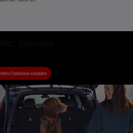
eiter: Innenraum
eitere Funktionen erkunden