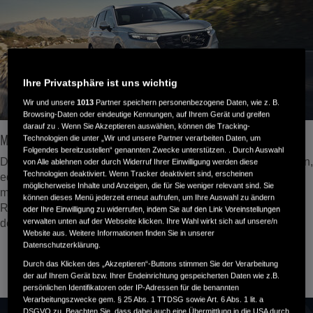
Ihre Privatsphäre ist uns wichtig
Wir und unsere
1013
Partner speichern personenbezogene Daten, wie z. B.
Browsing-Daten oder eindeutige Kennungen, auf Ihrem Gerät und greifen
darauf zu . Wenn Sie Akzeptieren auswählen, können die Tracking-
Markantes Design
Technologien die unter „Wir und unsere Partner verarbeiten Daten, um
Folgendes bereitzustellen“ genannten Zwecke unterstützen. . Durch Auswahl
Der CR-V ist unser bislang größter SUV. Das Kühlergrilldesign,
von Alle ablehnen oder durch Widerruf Ihrer Einwilligung werden diese
Technologien deaktiviert. Wenn Tracker deaktiviert sind, erscheinen
edle Leichtmetallfelgen, ausdrucksstarke LED-Scheinwerfer
möglicherweise Inhalte und Anzeigen, die für Sie weniger relevant sind. Sie
mit sequenziellen Blinkern und das markante Design der
können dieses Menü jederzeit erneut aufrufen, um Ihre Auswahl zu ändern
Rückleuchten sorgen für eine unverwechselbare Präsenz auf
oder Ihre Einwilligung zu widerrufen, indem Sie auf den Link Voreinstellungen
verwalten unten auf der Webseite klicken. Ihre Wahl wirkt sich auf unsere/n
der Straße.
Website aus. Weitere Informationen finden Sie in unserer
Datenschutzerklärung.
Durch das Klicken des „Akzeptieren“-Buttons stimmen Sie der Verarbeitung
der auf Ihrem Gerät bzw. Ihrer Endeinrichtung gespeicherten Daten wie z.B.
persönlichen Identifikatoren oder IP-Adressen für die benannten
Verarbeitungszwecke gem. § 25 Abs. 1 TTDSG sowie Art. 6 Abs. 1 lit. a
DSGVO zu. Beachten Sie, dass dabei auch eine Übermittlung in die USA durch