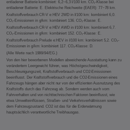
entladener Batterie kombiniert: 6,2−6,3 l/100 km. CO₂-Klasse bei
entladener Batterie: E. Elektrische Reichweite (EAER): 77−78 km.
Kraftstoffverbrauch CR-V e:HEV 2WD in l/100 km: kombiniert 6,0.
CO₂-Emissionen in g/km: kombiniert 136. CO₂-Klasse: E.
Kraftstoffverbrauch CR-V e:HEV AWD in l/100 km: kombiniert 6,7.
CO₂-Emissionen in g/km: kombiniert 152. CO₂-Klasse: E.
Kraftstoffverbrauch Prelude e:HEV in l/100 km: kombiniert 5,2. CO₂-
Emissionen in g/km: kombiniert 117. CO₂-Klasse: D.
(Alle Werte nach 1999/94/EG.)
Von den hier beworbenen Modellen abweichende Ausstattung kann zu
verändertem Leergewicht führen, was Höchstgeschwindigkeit,
Beschleunigungszeit, Kraftstoffverbrauch und CO2-Emissionen
beeinflusst. Der Kraftstoffverbrauch und die CO2-Emissionen eines
Fahrzeugs hängen aber nicht nur von der effizienten Ausnutzung des
Kraftstoffs durch das Fahrzeug ab. Sondern werden auch vom
Fahrverhalten und von nichttechnischen Faktoren beeinflusst, wie
etwa Umwelteinflüssen, Straßen- und Verkehrsverhältnissen sowie
dem Fahrzeugzustand. CO2 ist das für die Erderwärmung
hauptsächlich verantwortliche Treibhausgas.