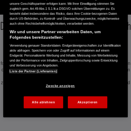
unsere Geschäftspartner erfolgen kann. Mit Ihrer Einwilligung stimmen Sie
zugleich gem. Art.49 Abs.1 S.1 lit.a DSGVO solchen Übermittlungen zu. Es
besteht dabei insbesondere das Risiko, dass Ihre Cookie-bezogenen Daten
durch US-Behörden, zu Kontroll- und Überwachungszwecke, möglicherweise
Der Honda e:HEV-Antriebsstrang einfach
auch ohne Rechtsbehelfsmöglichkeiten, verarbeitet werden.
Wir und unsere Partner verarbeiten Daten, um
erklärt
Folgendes bereitzustellen:
Verwendung genauer Standortdaten. Endgeräteeigenschaften zur Identifikation
aktiv abfragen. Speichern von oder Zugriff auf Informationen auf einem
Endgerät. Personalisierte Werbung und Inhalte, Messung von Werbeleistung
Herzstück des e:HEV-Antriebsstrangs von Honda ist ein
und der Performance von Inhalten, Zielgruppenforschung sowie Entwicklung
fortschrittlicher Elektromotor, der je nach Fahrbedingungen von
und Verbesserung von Angeboten.
der EV-Batterie oder vom Motor angetrieben wird. Das System
Liste der Partner (Lieferanten)
des Hybridantriebs ist so konzipiert, dass es automatisch
zwischen drei verschiedenen Fahrmodi – Elektro-, Hybrid- und
Zwecke anzeigen
Motorantrieb – umschalten und sich so nahtlos an
unterschiedliche Fahrbedingungen anpassen kann.
Alle ablehnen
Akzeptieren
Aber wie funktioniert dieser Hybridantrieb genau?