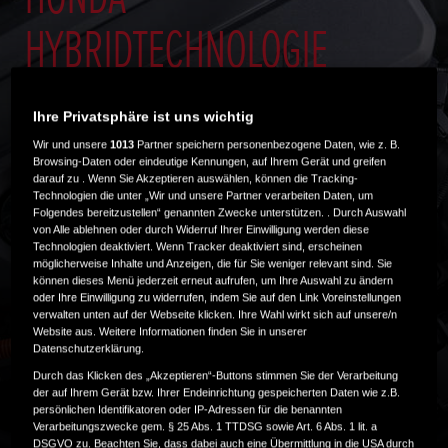
HYBRIDTECHNOLOGIE
EINFACH ERKLÄRT
Ihre Privatsphäre ist uns wichtig
Wir und unsere
1013
Partner speichern personenbezogene Daten, wie z. B.
Browsing-Daten oder eindeutige Kennungen, auf Ihrem Gerät und greifen
darauf zu . Wenn Sie Akzeptieren auswählen, können die Tracking-
Hybridfahrzeuge bieten das Beste aus beiden Welten.
Technologien die unter „Wir und unsere Partner verarbeiten Daten, um
Sie werden von einem Verbrennungsmotor und einem
Folgendes bereitzustellen“ genannten Zwecke unterstützen. . Durch Auswahl
Elektromotor angetrieben. Wir bei Honda produzieren
von Alle ablehnen oder durch Widerruf Ihrer Einwilligung werden diese
bereits im vierten Jahrzehnt Hybridfahrzeuge: 1999
Technologien deaktiviert. Wenn Tracker deaktiviert sind, erscheinen
möglicherweise Inhalte und Anzeigen, die für Sie weniger relevant sind. Sie
haben wir mit dem revolutionären Insight das erste
können dieses Menü jederzeit erneut aufrufen, um Ihre Auswahl zu ändern
Modell mit benzin-elektrischem Hybridantrieb in Europa
oder Ihre Einwilligung zu widerrufen, indem Sie auf den Link Voreinstellungen
vorgestellt. Seither haben unsere Ingenieure diese Art
verwalten unten auf der Webseite klicken. Ihre Wahl wirkt sich auf unsere/n
Website aus. Weitere Informationen finden Sie in unserer
von Antrieb perfektioniert.
Datenschutzerklärung.
Unsere neuesten e:HEV-Vollhybride bieten dank
Durch das Klicken des „Akzeptieren“-Buttons stimmen Sie der Verarbeitung
innovativer Hybridtechnologie eine beeindruckende
der auf Ihrem Gerät bzw. Ihrer Endeinrichtung gespeicherten Daten wie z.B.
Leistung, ohne jemals Kompromisse bei der sanften und
persönlichen Identifikatoren oder IP-Adressen für die benannten
dennoch kraftvollen Leistungsentfaltung einzugehen.
Verarbeitungszwecke gem. § 25 Abs. 1 TTDSG sowie Art. 6 Abs. 1 lit. a
DSGVO zu. Beachten Sie, dass dabei auch eine Übermittlung in die USA durch