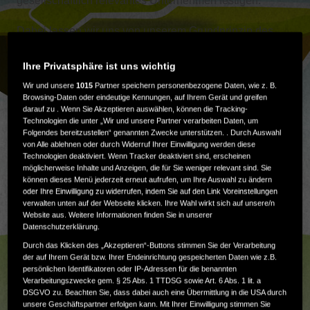
gesellschaftlich relevantes Unternehmen festigen.
Dabei lassen wir uns von unserem Grundprinzip des
"Respekts für den Einzelnen" leiten: Wir leisten positive
Beiträge für Communitys und für die Gesellschaft als
Ihre Privatsphäre ist uns wichtig
Ganzes, die die Lebensqualität verbessern.
Wir und unsere
1015
Partner speichern personenbezogene Daten, wie z. B.
Browsing-Daten oder eindeutige Kennungen, auf Ihrem Gerät und greifen
darauf zu . Wenn Sie Akzeptieren auswählen, können die Tracking-
Technologien die unter „Wir und unsere Partner verarbeiten Daten, um
Folgendes bereitzustellen“ genannten Zwecke unterstützen. . Durch Auswahl
von Alle ablehnen oder durch Widerruf Ihrer Einwilligung werden diese
Technologien deaktiviert. Wenn Tracker deaktiviert sind, erscheinen
möglicherweise Inhalte und Anzeigen, die für Sie weniger relevant sind. Sie
können dieses Menü jederzeit erneut aufrufen, um Ihre Auswahl zu ändern
oder Ihre Einwilligung zu widerrufen, indem Sie auf den Link Voreinstellungen
verwalten unten auf der Webseite klicken. Ihre Wahl wirkt sich auf unsere/n
Website aus. Weitere Informationen finden Sie in unserer
Datenschutzerklärung.
Durch das Klicken des „Akzeptieren“-Buttons stimmen Sie der Verarbeitung
der auf Ihrem Gerät bzw. Ihrer Endeinrichtung gespeicherten Daten wie z.B.
persönlichen Identifikatoren oder IP-Adressen für die benannten
Verarbeitungszwecke gem. § 25 Abs. 1 TTDSG sowie Art. 6 Abs. 1 lit. a
DSGVO zu. Beachten Sie, dass dabei auch eine Übermittlung in die USA durch
unsere Geschäftspartner erfolgen kann. Mit Ihrer Einwilligung stimmen Sie