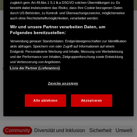
zugleich gem. Art.49 Abs.1 S.1 lit.a DSGVO solchen Übermittlungen zu. Es
besteht dabei insbesondere das Risiko, dass Ihre Cookie-bezogenen Daten
durch US-Behörden, zu Kontroll- und Überwachungszwecke, möglicherweise
Die vier Säulen des gesellschaftlichen
auch ohne Rechtsbehelfsmöglichkeiten, verarbeitet werden.
Wir und unsere Partner verarbeiten Daten, um
Engagements von Honda
Folgendes bereitzustellen:
Verwendung genauer Standortdaten. Endgeräteeigenschaften zur Identifikation
aktiv abfragen. Speichern von oder Zugriff auf Informationen auf einem
Endgerät. Personalisierte Werbung und Inhalte, Messung von Werbeleistung
Unsere Beiträge in den Bereichen Bildung und Community,
und der Performance von Inhalten, Zielgruppenforschung sowie Entwicklung
Diversität und Inklusion, Sicherheit sowie Umwelt bilden die
und Verbesserung von Angeboten.
Liste der Partner (Lieferanten)
vier Säulen des gesellschaftlichen Engagements von Honda.
Wir messen unsere diesbezüglichen Programme proaktiv an
den UN-Zielen für nachhaltige Entwicklung (SDGs).
Zwecke anzeigen
Alle ablehnen
Akzeptieren
Mehr erfahren
Community
Diversität und Inklusion
Sicherheit
Umwelt