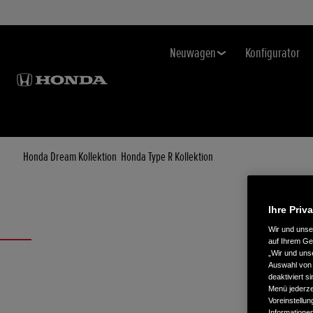
Neuwagen
Konfigurator
Honda Dream Kollektion
Honda Type R Kollektion
Ihre Priv
Wir und uns
auf Ihrem Ge
„Wir und uns
Auswahl von 
deaktiviert s
Menü jederzei
Voreinstellun
Informatione