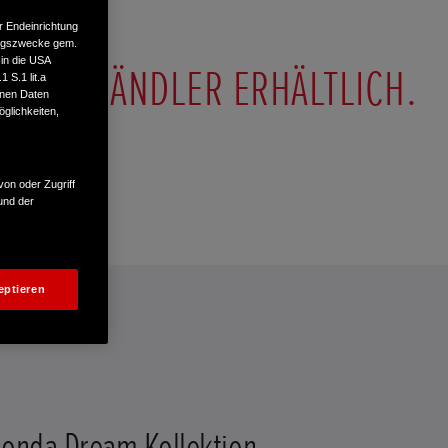
r Endeinrichtung
tungszwecke gem.
 in die USA
HONDA HÄNDLER ERHÄLTLICH.
 S.1 lit.a
enen Daten
glichkeiten,
von oder Zugriff
und der
eptieren
onda Dream Kollektion