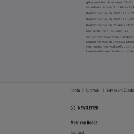
g/km gewichtet, kombiniert: 59−60. 
entladener Batterie: E. Elektrisch
Kraftstoffverbrauch CR-V e:HEV 2WD
Kraftstoffverbrauch CR-V e:HEV AWD
Kraftstoffverbrauch Prelude e:HEV 
(Alle Werte nach 1999/94/EG.)
Von den hier beworbenen Modellen
Kraftstoffverbrauch und CO2-Emissi
Ausnutzung des Kraftstoffs durch 
Umwelteinflüssen, Straßen- und Ve
Honda
Automobil
Service und Zubeh
NEWSLETTER
Mehr von Honda
Kontakt