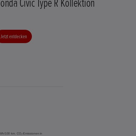
onda Civic Type R Kollektion
Jetzt entdecken
 kWh/100 km. CO₂-Emissionen in