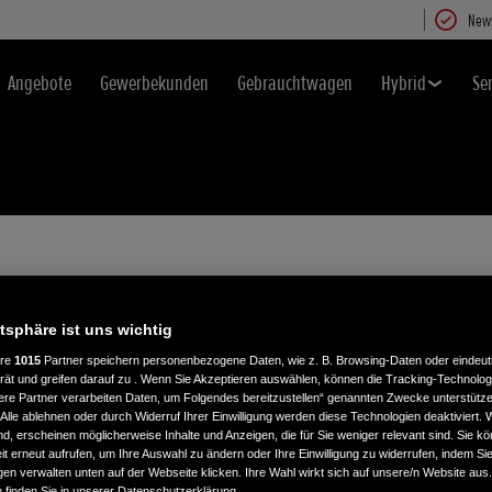
News
Angebote
Gewerbekunden
Gebrauchtwagen
Hybrid
Se
atsphäre ist uns wichtig
ere
1015
Partner speichern personenbezogene Daten, wie z. B. Browsing-Daten oder eindeu
rät und greifen darauf zu . Wenn Sie Akzeptieren auswählen, können die Tracking-Technologi
ere Partner verarbeiten Daten, um Folgendes bereitzustellen“ genannten Zwecke unterstütze
MERCHANDISING
Alle ablehnen oder durch Widerruf Ihrer Einwilligung werden diese Technologien deaktiviert.
ind, erscheinen möglicherweise Inhalte und Anzeigen, die für Sie weniger relevant sind. Sie k
t erneut aufrufen, um Ihre Auswahl zu ändern oder Ihre Einwilligung zu widerrufen, indem Sie
gen verwalten unten auf der Webseite klicken. Ihre Wahl wirkt sich auf unsere/n Website aus
n finden Sie in unserer Datenschutzerklärung.