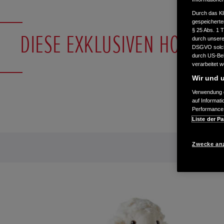
Durch das Kl
gespeicherte
§ 25 Abs. 1 
DIESE EXKLUSIVEN HONDA A
durch unsere 
DSGVO solche
durch US-Beh
verarbeitet 
Wir und u
Verwendung g
auf Informat
Performance 
Liste der Pa
Zwecke an