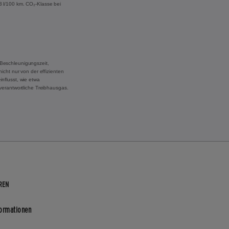
,3 l/100 km. CO₂-Klasse bei
Beschleunigungszeit,
cht nur von der effizienten
nflusst, wie etwa
verantwortliche Treibhausgas.
REN
formationen