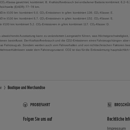
CO₂-Klasse gewichtet, kombiniert: B. Kraftstoffverbrauch bei entladener Batterie kombiniert: 6,2−6
e Reichweite (EAER): 77−78 km.
 in l/100 km: kombiniert 6,0. CO₂-Emissionen in g/km: kombiniert 136. CO₂-Klasse: E.
 in l/100 km: kombiniert 6,7. CO₂-Emissionen in g/km: kombiniert 152. CO₂-Klasse: E.
in l/100 km: kombiniert 5,2. CO₂-Emissionen in g/km: kombiniert 117. CO₂-Klasse: D.
 abweichende Ausstattung kann zu verändertem Leergewicht führen, was Höchstgeschwindigkeit, 
onen beeinflusst. Der Kraftstoffverbrauch und die CO2-Emissionen eines Fahrzeugs hängen aber ni
das Fahrzeug ab. Sondern werden auch vom Fahrverhalten und von nichttechnischen Faktoren beei
rkehrsverhältnissen sowie dem Fahrzeugzustand. CO2 ist das für die Erderwärmung hauptsächlich 
ör
Boutique und Merchandise
PROBEFAHRT
BROSCHÜ
Folgen Sie uns auf
Rechtliche In
Impressum