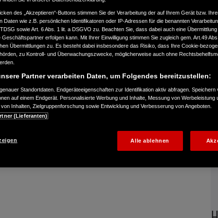
icken des „Akzeptieren“-Buttons stimmen Sie der Verarbeitung der auf Ihrem Gerät bzw. Ihre
n Daten wie z.B. persönlichen Identifikatoren oder IP-Adressen für die benannten Verarbei
TTDSG sowie Art. 6 Abs. 1 lit. a DSGVO zu. Beachten Sie, dass dabei auch eine Übermittlung
CCESSOIRES SIND BEI IHREM 
Geschäftspartner erfolgen kann. Mit Ihrer Einwilligung stimmen Sie zugleich gem. Art.49 Abs.1
n Übermittlungen zu. Es besteht dabei insbesondere das Risiko, dass Ihre Cookie-bezog
örden, zu Kontroll- und Überwachungszwecke, möglicherweise auch ohne Rechtsbehelfsmö
werden.
nsere Partner verarbeiten Daten, um Folgendes bereitzustellen:
enauer Standortdaten. Endgeräteeigenschaften zur Identifikation aktiv abfragen. Speichern 
ionen auf einem Endgerät. Personalisierte Werbung und Inhalte, Messung von Werbeleistung 
von Inhalten, Zielgruppenforschung sowie Entwicklung und Verbesserung von Angeboten.
rtner (Lieferanten)
zeigen
Alle ablehnen
Akz
H