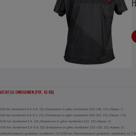
H
UCH/CO2-EMISSIONEN (PDF, 42 KB)
l/100 km: kombiniert 4,6−4,8. CO₂-Emissionen in g/km: kombiniert 104−109. CO₂-Klasse: C.
 l/100 km: kombiniert 4,8−5,1. CO₂-Emissionen in g/km: kombiniert 109−116. CO₂-Klasse: C-D.
l/100 km: kombiniert 5,4. CO₂-Emissionen in g/km: kombiniert 122. CO₂-Klasse: D.
l/100 km: kombiniert 5,8−5,9. CO₂-Emissionen in g/km: kombiniert 132−133. CO₂-Klasse: D.
tstoffverbrauch gewichtet, kombiniert: 2,6 l/100 km. Stromverbrauch gewichtet, kombiniert: 11,7