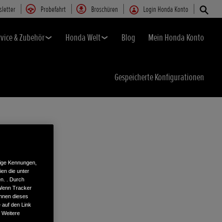
letter
Probefahrt
Broschüren
Login Honda Konto
rvice & Zubehör
Honda Welt
Blog
Mein Honda Konto
Gespeicherte Konfigurationen
tige Kennungen,
en die unter
n. . Durch
 Wenn Tracker
önnen dieses
 auf den Link
. Weitere