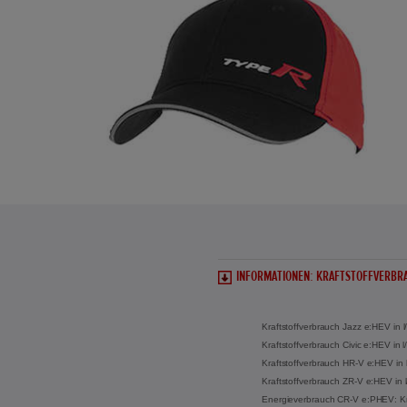
INFORMATIONEN: KRAFTSTOFFVERBRA
Kraftstoffverbrauch Jazz e:HEV in 
Kraftstoffverbrauch Civic e:HEV in
Kraftstoffverbrauch HR-V e:HEV in 
Kraftstoffverbrauch ZR-V e:HEV in 
Energieverbrauch CR-V e:PHEV: Kraf