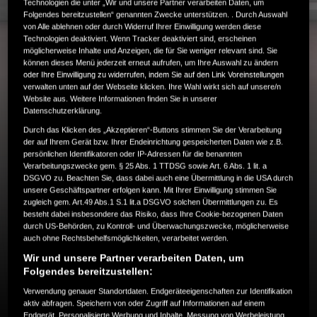
Technologien die unter „Wir und unsere Partner verarbeiten Daten, um
Folgendes bereitzustellen“ genannten Zwecke unterstützen. . Durch Auswahl
von Alle ablehnen oder durch Widerruf Ihrer Einwilligung werden diese
Technologien deaktiviert. Wenn Tracker deaktiviert sind, erscheinen
möglicherweise Inhalte und Anzeigen, die für Sie weniger relevant sind. Sie
können dieses Menü jederzeit erneut aufrufen, um Ihre Auswahl zu ändern
oder Ihre Einwilligung zu widerrufen, indem Sie auf den Link Voreinstellungen
verwalten unten auf der Webseite klicken. Ihre Wahl wirkt sich auf unsere/n
Website aus. Weitere Informationen finden Sie in unserer
Datenschutzerklärung.
Durch das Klicken des „Akzeptieren“-Buttons stimmen Sie der Verarbeitung
COC/FAHRZEUG-
der auf Ihrem Gerät bzw. Ihrer Endeinrichtung gespeicherten Daten wie z.B.
persönlichen Identifikatoren oder IP-Adressen für die benannten
Verarbeitungszwecke gem. § 25 Abs. 1 TTDSG sowie Art. 6 Abs. 1 lit. a
DOKUMENTE
DSGVO zu. Beachten Sie, dass dabei auch eine Übermittlung in die USA durch
unsere Geschäftspartner erfolgen kann. Mit Ihrer Einwilligung stimmen Sie
zugleich gem. Art.49 Abs.1 S.1 lit.a DSGVO solchen Übermittlungen zu. Es
besteht dabei insbesondere das Risiko, dass Ihre Cookie-bezogenen Daten
durch US-Behörden, zu Kontroll- und Überwachungszwecke, möglicherweise
Einfache Bestellung der
auch ohne Rechtsbehelfsmöglichkeiten, verarbeitet werden.
COC/Fahrzeugdokumente über die unten
Wir und unsere Partner verarbeiten Daten, um
stehenden Links.
Folgendes bereitzustellen:
Verwendung genauer Standortdaten. Endgeräteeigenschaften zur Identifikation
aktiv abfragen. Speichern von oder Zugriff auf Informationen auf einem
Endgerät. Personalisierte Werbung und Inhalte, Messung von Werbeleistung