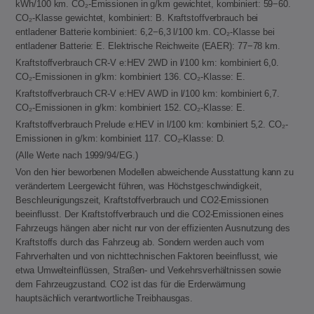
kWh/100 km. CO₂-Emissionen in g/km gewichtet, kombiniert: 59−60.
CO₂-Klasse gewichtet, kombiniert: B. Kraftstoffverbrauch bei
entladener Batterie kombiniert: 6,2−6,3 l/100 km. CO₂-Klasse bei
entladener Batterie: E. Elektrische Reichweite (EAER): 77−78 km.
Kraftstoffverbrauch CR-V e:HEV 2WD in l/100 km: kombiniert 6,0.
CO₂-Emissionen in g/km: kombiniert 136. CO₂-Klasse: E.
Kraftstoffverbrauch CR-V e:HEV AWD in l/100 km: kombiniert 6,7.
CO₂-Emissionen in g/km: kombiniert 152. CO₂-Klasse: E.
Kraftstoffverbrauch Prelude e:HEV in l/100 km: kombiniert 5,2. CO₂-
Emissionen in g/km: kombiniert 117. CO₂-Klasse: D.
(Alle Werte nach 1999/94/EG.)
Von den hier beworbenen Modellen abweichende Ausstattung kann zu
verändertem Leergewicht führen, was Höchstgeschwindigkeit,
Beschleunigungszeit, Kraftstoffverbrauch und CO2-Emissionen
beeinflusst. Der Kraftstoffverbrauch und die CO2-Emissionen eines
Fahrzeugs hängen aber nicht nur von der effizienten Ausnutzung des
Kraftstoffs durch das Fahrzeug ab. Sondern werden auch vom
Fahrverhalten und von nichttechnischen Faktoren beeinflusst, wie
etwa Umwelteinflüssen, Straßen- und Verkehrsverhältnissen sowie
dem Fahrzeugzustand. CO2 ist das für die Erderwärmung
hauptsächlich verantwortliche Treibhausgas.