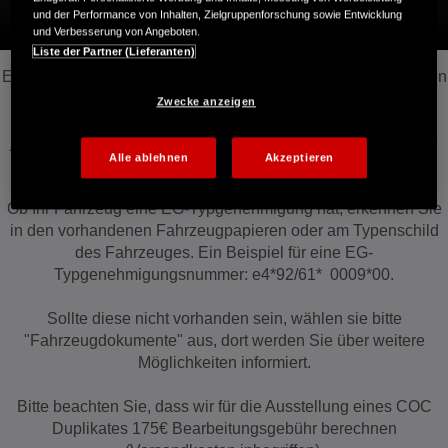
und der Performance von Inhalten, Zielgruppenforschung sowie Entwicklung
und Verbesserung von Angeboten.
Liste der Partner (Lieferanten)
Erste COC-fähige Fahrzeuge mit EG-Typgenehmigung wurden
im Automobilsektor ab 1995 in den Markt gebracht, erste
Zwecke anzeigen
Motorradmodelle ab 1999. In einer Überschneidungszeit von
jeweils ca. fünf Jahren, gab es parallel Modelle mit und ohne
Alle ablehnen
Akzeptieren
COC Möglichkeit.
Ob Ihr Fahrzeug eine EG-Typgenehmigung hat, erkennen Sie
in den vorhandenen Fahrzeugpapieren oder am Typenschild
des Fahrzeuges. Ein Beispiel für eine EG-
Typgenehmigungsnummer: e4*92/61* 0009*00.
Sollte diese nicht vorhanden sein, wählen sie bitte
"Fahrzeugdokumente" aus, dort werden Sie über weitere
Möglichkeiten informiert.
Bitte beachten Sie, dass wir für die Ausstellung eines COC
Duplikates 175€ Bearbeitungsgebühr berechnen