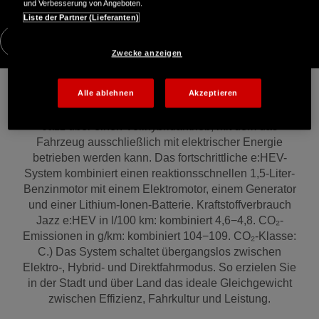
und Verbesserung von Angeboten.
Liste der Partner (Lieferanten)
Vollständige Spezifikationen
Zwecke anzeigen
Vollhybrid-Effizienz und elektrifizierte Leistung
Alle ablehnen
Akzeptieren
Im Gegensatz zu einem Mildhybrid verfügt der Honda
Jazz über einen Vollhybridantrieb, mit dem das
Fahrzeug ausschließlich mit elektrischer Energie
betrieben werden kann. Das fortschrittliche e:HEV-
System kombiniert einen reaktionsschnellen 1,5-Liter-
Benzinmotor mit einem Elektromotor, einem Generator
und einer Lithium-Ionen-Batterie. Kraftstoffverbrauch
Jazz e:HEV in l/100 km: kombiniert 4,6−4,8. CO₂-
Emissionen in g/km: kombiniert 104−109. CO₂-Klasse:
C.) Das System schaltet übergangslos zwischen
Elektro-, Hybrid- und Direktfahrmodus. So erzielen Sie
in der Stadt und über Land das ideale Gleichgewicht
zwischen Effizienz, Fahrkultur und Leistung.