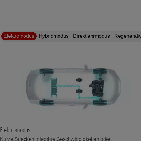
Elektromodus
Hybridmodus
Direktfahrmodus
Regenerati
Elektromodus
Kurze Strecken, niedrige Geschwindigkeiten oder