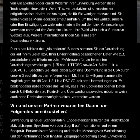
von Alle ablehnen oder durch Widerruf Ihrer Einwilligung werden diese
Technologien deaktiviert. Wenn Tracker deaktiviert sind, erscheinen
möglicherweise Inhalte und Anzeigen, die für Sie weniger relevant sind. Sie
können dieses Menü jederzeit erneut aufrufen, um Ihre Auswahl zu ändern
oder Ihre Einwilligung zu widerrufen, indem Sie auf den Link Voreinstellungen
verwalten unten auf der Webseite klicken. Ihre Wahl wirkt sich auf unsere/n
Website aus. Weitere Informationen finden Sie in unserer
Datenschutzerklärung.
Der Jazz und der Jazz Crosstar Advance
Durch das Klicken des „Akzeptieren“-Buttons stimmen Sie der Verarbeitung
der auf Ihrem Gerät bzw. Ihrer Endeinrichtung gespeicherten Daten wie z.B.
persönlichen Identifikatoren oder IP-Adressen für die benannten
Verarbeitungszwecke gem. § 25 Abs. 1 TTDSG sowie Art. 6 Abs. 1 lit. a
DSGVO zu. Beachten Sie, dass dabei auch eine Übermittlung in die USA durch
unsere Geschäftspartner erfolgen kann. Mit Ihrer Einwilligung stimmen Sie
zugleich gem. Art.49 Abs.1 S.1 lit.a DSGVO solchen Übermittlungen zu. Es
Der Honda Jazz ist in den Ausstattungslinien Elegance, Sport
besteht dabei insbesondere das Risiko, dass Ihre Cookie-bezogenen Daten
und Advance erhältlich. Mit einem durchdachten Niveau an
durch US-Behörden, zu Kontroll- und Überwachungszwecke, möglicherweise
Fahrkultur, Technologie und Stil für das moderne,
auch ohne Rechtsbehelfsmöglichkeiten, verarbeitet werden.
vernetzte Leben.
Wir und unsere Partner verarbeiten Daten, um
Folgendes bereitzustellen:
Der Crosstar ist schon rein optisch unverwechselbar. Mit einer
Verwendung genauer Standortdaten. Endgeräteeigenschaften zur Identifikation
Dachreling und einer erhöhten Karosserie ist er die ideale
aktiv abfragen. Speichern von oder Zugriff auf Informationen auf einem
Wahl für alle, die mehr vom Leben wollen.
Endgerät. Personalisierte Werbung und Inhalte, Messung von Werbeleistung
und der Performance von Inhalten, Zielgruppenforschung sowie Entwicklung