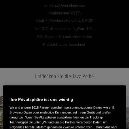
wurde auf Grundlage des
kombinierten WLTP-
Kraftstoffverbrauchs von 4,6 l/100
km (CO₂-Emissionen in g/km: 104.
CO₂-Klasse: C.) und eines vollen
Kraftstofftanks berechnet.
Entdecken Sie die Jazz Reihe
Ihre Privatsphäre ist uns wichtig
Wir und unsere
1015
Partner speichern personenbezogene Daten, wie z. B.
Browsing-Daten oder eindeutige Kennungen, auf Ihrem Gerät und greifen
darauf zu . Wenn Sie Akzeptieren auswählen, können die Tracking-
Technologien die unter „Wir und unsere Partner verarbeiten Daten, um
Folgendes bereitzustellen“ genannten Zwecke unterstützen. . Durch Auswahl