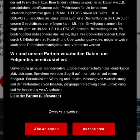
der auf Ihrem Gerät bzw. Ihrer Endeinrichtung gespeicherten Daten wie z.B.
Rundumschutz und sorgt so für unbeschwertes
persönlichen Identifikatoren oder IP-Adressen für die benannten
Fahrvergnügen.
Verarbeitungszwecke gem. § 25 Abs. 1 TTDSG sowie Art. 6 Abs. 1 lit. a
DSGVO zu. Beachten Sie, dass dabei auch eine Übermittlung in die USA durch
unsere Geschäftspartner erfolgen kann. Mit Ihrer Einwilligung stimmen Sie
Die Garantieverlängerung wird nach den ersten zwei Jahren
zugleich gem. Art.49 Abs.1 S.1 lit.a DSGVO solchen Übermittlungen zu. Es
jedes Jahr bis zum sechsten Jahr verlängert, vorausgesetzt, die
besteht dabei insbesondere das Risiko, dass Ihre Cookie-bezogenen Daten
durch US-Behörden, zu Kontroll- und Überwachungszwecke, möglicherweise
planmäßige Wartung und der Serviceplan werden bei einem
auch ohne Rechtsbehelfsmöglichkeiten, verarbeitet werden.
autorisierten Honda Händler oder einer autorisierten Werkstatt
Wir und unsere Partner verarbeiten Daten, um
durchgeführt.
Folgendes bereitzustellen:
Verwendung genauer Standortdaten. Endgeräteeigenschaften zur Identifikation
aktiv abfragen. Speichern von oder Zugriff auf Informationen auf einem
Endgerät. Personalisierte Werbung und Inhalte, Messung von Werbeleistung
Standardgarantiebedingungen
Garantiebedingungen Verlängerung
und der Performance von Inhalten, Zielgruppenforschung sowie Entwicklung
und Verbesserung von Angeboten.
Liste der Partner (Lieferanten)
Zwecke anzeigen
Alle ablehnen
Akzeptieren