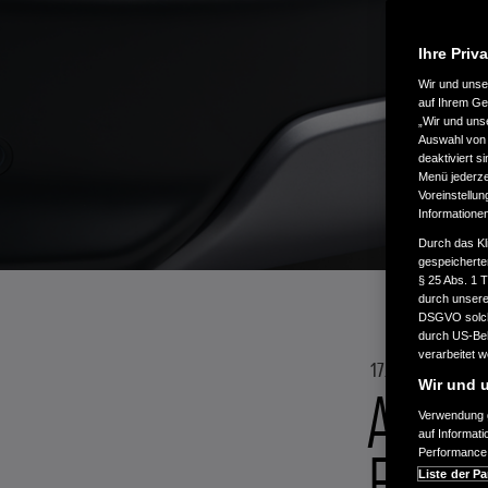
Ihre Priv
Wir und uns
auf Ihrem Ge
„Wir und uns
Auswahl von 
deaktiviert s
Menü jederzei
Voreinstellun
Informatione
Durch das Kl
gespeicherte
§ 25 Abs. 1 
durch unsere 
DSGVO solche
durch US-Beh
verarbeitet 
17.05.23
Wir und u
ABSC
Verwendung g
auf Informat
ELEK
Performance 
Liste der Pa