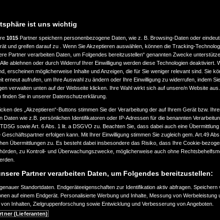
atsphäre ist uns wichtig
ere
1015
Partner speichern personenbezogene Daten, wie z. B. Browsing-Daten oder eindeu
rät und greifen darauf zu . Wenn Sie Akzeptieren auswählen, können die Tracking-Technologi
ere Partner verarbeiten Daten, um Folgendes bereitzustellen“ genannten Zwecke unterstütze
Alle ablehnen oder durch Widerruf Ihrer Einwilligung werden diese Technologien deaktiviert.
ind, erscheinen möglicherweise Inhalte und Anzeigen, die für Sie weniger relevant sind. Sie k
t erneut aufrufen, um Ihre Auswahl zu ändern oder Ihre Einwilligung zu widerrufen, indem Sie
gen verwalten unten auf der Webseite klicken. Ihre Wahl wirkt sich auf unsere/n Website aus
n finden Sie in unserer Datenschutzerklärung.
icken des „Akzeptieren“-Buttons stimmen Sie der Verarbeitung der auf Ihrem Gerät bzw. Ihre
n Daten wie z.B. persönlichen Identifikatoren oder IP-Adressen für die benannten Verarbei
TTDSG sowie Art. 6 Abs. 1 lit. a DSGVO zu. Beachten Sie, dass dabei auch eine Übermittlung
Geschäftspartner erfolgen kann. Mit Ihrer Einwilligung stimmen Sie zugleich gem. Art.49 Abs.1
n Übermittlungen zu. Es besteht dabei insbesondere das Risiko, dass Ihre Cookie-bezog
örden, zu Kontroll- und Überwachungszwecke, möglicherweise auch ohne Rechtsbehelfsmö
werden.
nsere Partner verarbeiten Daten, um Folgendes bereitzustellen:
HLEPPEN MIT EINEM
enauer Standortdaten. Endgeräteeigenschaften zur Identifikation aktiv abfragen. Speichern 
ionen auf einem Endgerät. Personalisierte Werbung und Inhalte, Messung von Werbeleistung 
TRO- ODER HYBRID-AU
von Inhalten, Zielgruppenforschung sowie Entwicklung und Verbesserung von Angeboten.
rtner (Lieferanten)