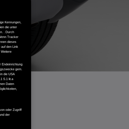
tige Kennungen,
en die unter
n. . Durch
 Wenn Tracker
önnen dieses
 auf den Link
. Weitere
r Endeinrichtung
tungszwecke gem.
 in die USA
 S.1 lit.a
enen Daten
glichkeiten,
von oder Zugriff
und der
TO