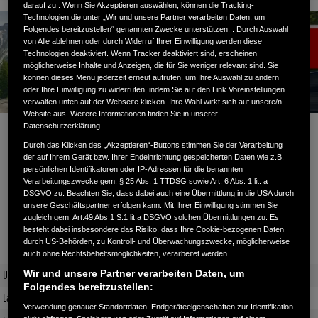
darauf zu . Wenn Sie Akzeptieren auswählen, können die Tracking-
Technologien die unter „Wir und unsere Partner verarbeiten Daten, um
Folgendes bereitzustellen“ genannten Zwecke unterstützen. . Durch Auswahl
von Alle ablehnen oder durch Widerruf Ihrer Einwilligung werden diese
Technologien deaktiviert. Wenn Tracker deaktiviert sind, erscheinen
möglicherweise Inhalte und Anzeigen, die für Sie weniger relevant sind. Sie
können dieses Menü jederzeit erneut aufrufen, um Ihre Auswahl zu ändern
oder Ihre Einwilligung zu widerrufen, indem Sie auf den Link Voreinstellungen
verwalten unten auf der Webseite klicken. Ihre Wahl wirkt sich auf unsere/n
Website aus. Weitere Informationen finden Sie in unserer
Datenschutzerklärung.
NT1100: Ab 185,- € monatlich* leasen
Durch das Klicken des „Akzeptieren“-Buttons stimmen Sie der Verarbeitung
der auf Ihrem Gerät bzw. Ihrer Endeinrichtung gespeicherten Daten wie z.B.
persönlichen Identifikatoren oder IP-Adressen für die benannten
Verarbeitungszwecke gem. § 25 Abs. 1 TTDSG sowie Art. 6 Abs. 1 lit. a
DSGVO zu. Beachten Sie, dass dabei auch eine Übermittlung in die USA durch
unsere Geschäftspartner erfolgen kann. Mit Ihrer Einwilligung stimmen Sie
Leasingbeispiel NT1100:*
zugleich gem. Art.49 Abs.1 S.1 lit.a DSGVO solchen Übermittlungen zu. Es
besteht dabei insbesondere das Risiko, dass Ihre Cookie-bezogenen Daten
durch US-Behörden, zu Kontroll- und Überwachungszwecke, möglicherweise
auch ohne Rechtsbehelfsmöglichkeiten, verarbeitet werden.
UVP inkl. Überführung
15.519,00 €
Wir und unsere Partner verarbeiten Daten, um
Folgendes bereitzustellen:
Laufzeit (Monate)
36
Verwendung genauer Standortdaten. Endgeräteeigenschaften zur Identifikation